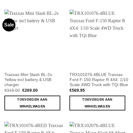
Sale
Traxxas Mini Slash BL-2s
TRX101076-4BLUE Traxxas
Yellow incl battery & USB
Ford F-150 Raptor R 4X4: 1/10
charger
Scale 4WD Truck with TQi Blue
Oorspronkelijke
Huidige
€
319.00
€
269.00
€
569.95
prijs
prijs
was:
is:
TOEVOEGEN AAN
TOEVOEGEN AAN
€319.00.
€269.00.
WINKELWAGEN
WINKELWAGEN