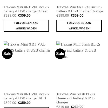
Traxxas Mini XRT VXL incl 2S
Traxxas Mini XRT VXL incl 2S
battery & USB charger Green
battery & USB charger Orange
Oorspronkelijke
Huidige
Oorspronkelijke
Huidige
€
399.00
€
359.00
€
399.00
€
359.00
prijs
prijs
prijs
prijs
was:
is:
was:
is:
TOEVOEGEN AAN
TOEVOEGEN AAN
€399.00.
€359.00.
€399.00.
€359.00.
WINKELWAGEN
WINKELWAGEN
Sale
Sale
Traxxas Mini XRT VXL incl 2S
Traxxas Mini Slash BL-2s
battery & USB charger RED
Green incl battery & USB
charger
Oorspronkelijke
Huidige
€
399.00
€
359.00
prijs
prijs
Oorspronkelijke
Huidige
€
319.00
€
269.00