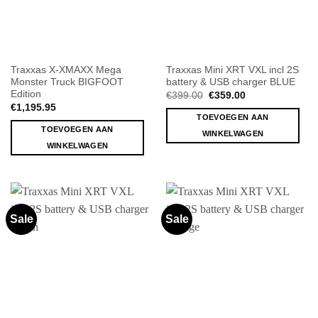
Traxxas X-XMAXX Mega
Traxxas Mini XRT VXL incl 2S
Monster Truck BIGFOOT
battery & USB charger BLUE
Edition
Oorspronkelijke
Huidige
€
399.00
€
359.00
prijs
prijs
€
1,195.95
was:
is:
TOEVOEGEN AAN
€399.00.
€359.00.
TOEVOEGEN AAN
WINKELWAGEN
WINKELWAGEN
Sale
Sale