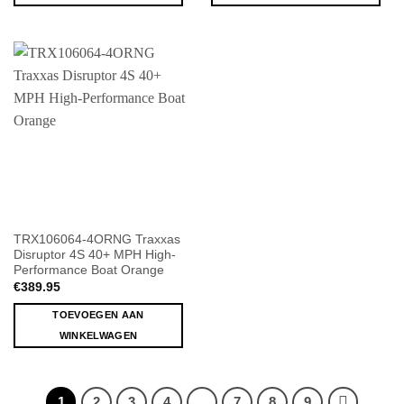
TRX106064-4ORNG Traxxas
Disruptor 4S 40+ MPH High-
Performance Boat Orange
€
389.95
TOEVOEGEN AAN
WINKELWAGEN
1
2
3
4
…
7
8
9