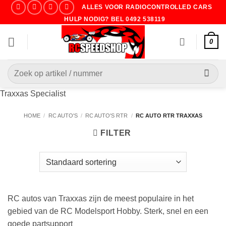
Ga
ALLES VOOR RADIOCONTROLLED CARS
naar
HULP NODIG? BEL 0492 538119
inhoud
0
Zoeken
naar:
Traxxas Specialist
HOME
/
RC AUTO'S
/
RC AUTO'S RTR
/
RC AUTO RTR TRAXXAS
FILTER
RC autos van Traxxas zijn de meest populaire in het
gebied van de RC Modelsport Hobby. Sterk, snel en een
goede partsupport