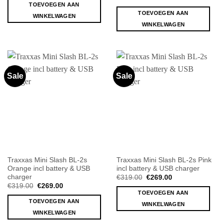
was:
is:
prijs
prijs
TOEVOEGEN AAN
€399.00.
€359.00.
was:
is:
TOEVOEGEN AAN
WINKELWAGEN
€319.00.
€269.00.
WINKELWAGEN
Sale
Sale
Traxxas Mini Slash BL-2s
Traxxas Mini Slash BL-2s Pink
Orange incl battery & USB
incl battery & USB charger
charger
Oorspronkelijke
Huidige
€
319.00
€
269.00
prijs
prijs
Oorspronkelijke
Huidige
€
319.00
€
269.00
was:
is:
prijs
prijs
TOEVOEGEN AAN
€319.00.
€269.00.
was:
is:
TOEVOEGEN AAN
WINKELWAGEN
€319.00.
€269.00.
WINKELWAGEN