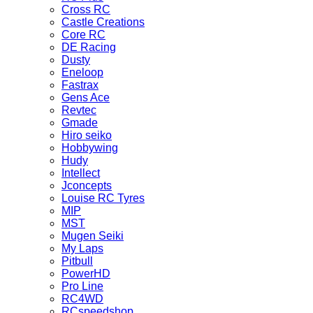
Cross RC
Castle Creations
Core RC
DE Racing
Dusty
Eneloop
Fastrax
Gens Ace
Revtec
Gmade
Hiro seiko
Hobbywing
Hudy
Intellect
Jconcepts
Louise RC Tyres
MIP
MST
Mugen Seiki
My Laps
Pitbull
PowerHD
Pro Line
RC4WD
RCspeedshop