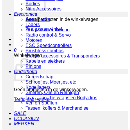
Bodies
Nitro Accessoires
Electronica
Geen producten in de winkelwagen.
Accu Packs
Laders
Terug naar winkel
Accu & Lader Combo
Radio control & Servo
Motoren
ESC Speedcontrollers
0
Brushless combos
Winkelwagen
Electro accessoires & Transponders
Kabels en stekkers
Pinions
Onderhoud
Gereedschap
Schroefjes, Moertjes, etc
Kogellagers
Geen producten in de winkelwagen.
Smeren, Olie en Reinigen
Lijm, Tape, Tie-wraps en Bodyclips
Terug naar winkel
Verf en Spuiten
Tassen, koffers & Merchandise
SALE
OCCASION
MERKEN