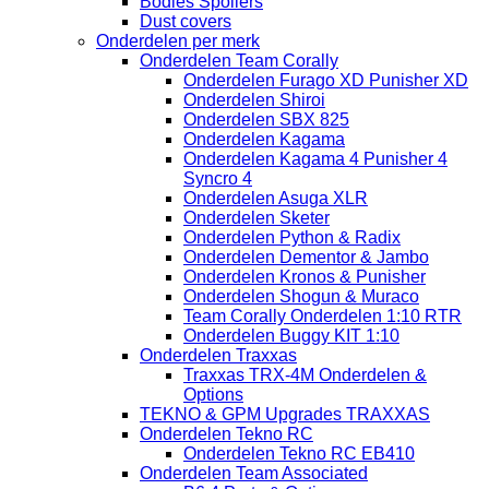
Bodies Spoilers
Dust covers
Onderdelen per merk
Onderdelen Team Corally
Onderdelen Furago XD Punisher XD
Onderdelen Shiroi
Onderdelen SBX 825
Onderdelen Kagama
Onderdelen Kagama 4 Punisher 4
Syncro 4
Onderdelen Asuga XLR
Onderdelen Sketer
Onderdelen Python & Radix
Onderdelen Dementor & Jambo
Onderdelen Kronos & Punisher
Onderdelen Shogun & Muraco
Team Corally Onderdelen 1:10 RTR
Onderdelen Buggy KIT 1:10
Onderdelen Traxxas
Traxxas TRX-4M Onderdelen &
Options
TEKNO & GPM Upgrades TRAXXAS
Onderdelen Tekno RC
Onderdelen Tekno RC EB410
Onderdelen Team Associated