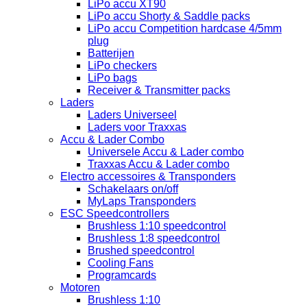
LiPo accu XT90
LiPo accu Shorty & Saddle packs
LiPo accu Competition hardcase 4/5mm
plug
Batterijen
LiPo checkers
LiPo bags
Receiver & Transmitter packs
Laders
Laders Universeel
Laders voor Traxxas
Accu & Lader Combo
Universele Accu & Lader combo
Traxxas Accu & Lader combo
Electro accessoires & Transponders
Schakelaars on/off
MyLaps Transponders
ESC Speedcontrollers
Brushless 1:10 speedcontrol
Brushless 1:8 speedcontrol
Brushed speedcontrol
Cooling Fans
Programcards
Motoren
Brushless 1:10