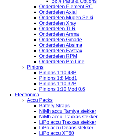
B6.4 Parts & Options
Onderdelen Element RC
Onderdelen Axial
Onderdelen Mugen Seiki
Onderdelen Xray
Onderdelen TLR
Onderdelen Arrma
Onderdelen Gmade
Onderdelen Absima
Onderdelen Fastrax
Onderdelen RPM
Onderdelen Pro Line
Pinions
Pinions 1:10 48P
Pinions 1:8 Mod1
Pinions 1:10 32P
Pinions 1:10 Mod 0.6
Electronica
Accu Packs
Battery Straps
NiMh accu Tamiya stekker
NiMh accu Traxxas stekker
LiPo accu Traxxas stekker
LiPo accu Deans stekker
LiPo accu XT60