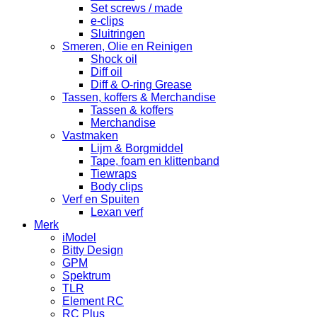
Set screws / made
e-clips
Sluitringen
Smeren, Olie en Reinigen
Shock oil
Diff oil
Diff & O-ring Grease
Tassen, koffers & Merchandise
Tassen & koffers
Merchandise
Vastmaken
Lijm & Borgmiddel
Tape, foam en klittenband
Tiewraps
Body clips
Verf en Spuiten
Lexan verf
Merk
iModel
Bitty Design
GPM
Spektrum
TLR
Element RC
RC Plus