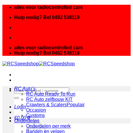
Ga
alles voor radiocontrolled cars
naar
Hulp nodig? Bel 0492 538119
inhoud
alles voor radiocontrolled cars
Hulp nodig? Bel 0492 538119
RC Auto’s
Zoeken
RC Auto Ready To Run
naar:
RC Auto zelfbouw KIT
Crawlers & Scalers
Login
Occasion
Customs
€
0.00
0
Onderdelen
Onderdelen per merk
Banden en velgen