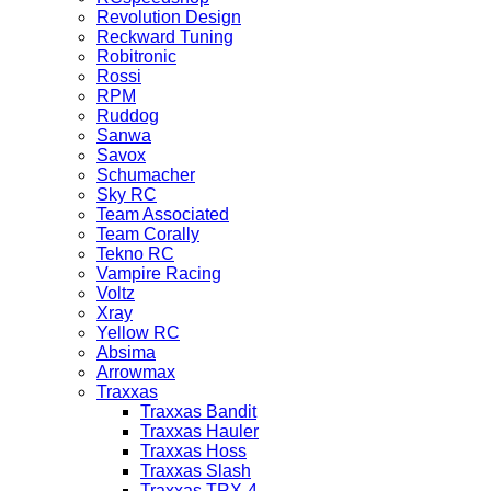
Revolution Design
Reckward Tuning
Robitronic
Rossi
RPM
Ruddog
Sanwa
Savox
Schumacher
Sky RC
Team Associated
Team Corally
Tekno RC
Vampire Racing
Voltz
Xray
Yellow RC
Absima
Arrowmax
Traxxas
Traxxas Bandit
Traxxas Hauler
Traxxas Hoss
Traxxas Slash
Traxxas TRX-4