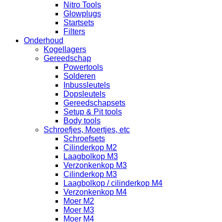
Nitro Tools
Glowplugs
Startsets
Filters
Onderhoud
Kogellagers
Gereedschap
Powertools
Solderen
Inbussleutels
Dopsleutels
Gereedschapsets
Setup & Pit tools
Body tools
Schroefjes, Moertjes, etc
Schroefsets
Cilinderkop M2
Laagbolkop M3
Verzonkenkop M3
Cilinderkop M3
Laagbolkop / cilinderkop M4
Verzonkenkop M4
Moer M2
Moer M3
Moer M4