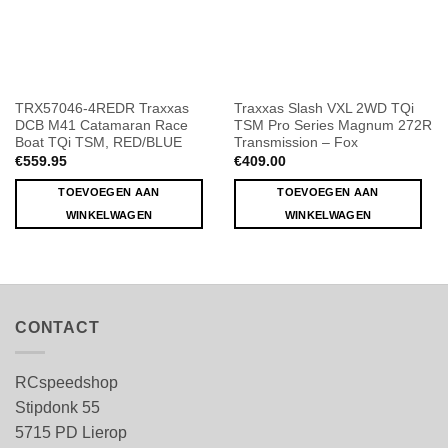
TRX57046-4REDR Traxxas
Traxxas Slash VXL 2WD TQi
DCB M41 Catamaran Race
TSM Pro Series Magnum 272R
Boat TQi TSM, RED/BLUE
Transmission – Fox
€
559.95
€
409.00
TOEVOEGEN AAN
TOEVOEGEN AAN
WINKELWAGEN
WINKELWAGEN
CONTACT
RCspeedshop
Stipdonk 55
5715 PD Lierop