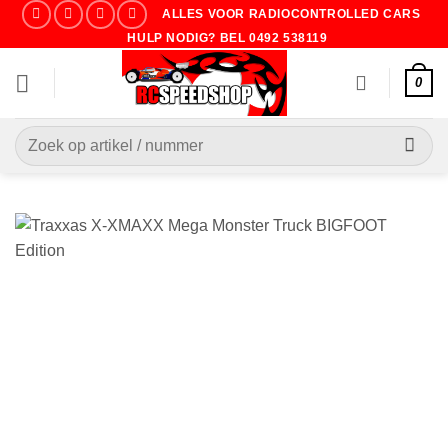
Ga
ALLES VOOR RADIOCONTROLLED CARS
naar
HULP NODIG? BEL 0492 538119
inhoud
0
Zoeken
naar: