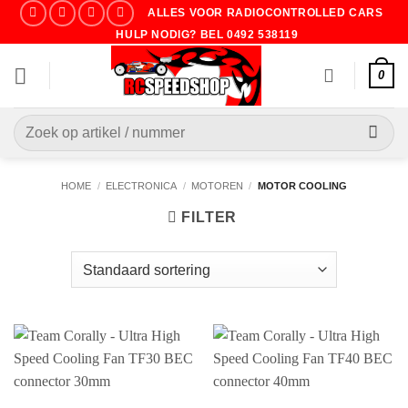
Ga
ALLES VOOR RADIOCONTROLLED CARS
naar
HULP NODIG? BEL 0492 538119
inhoud
0
Zoeken
naar:
HOME
/
ELECTRONICA
/
MOTOREN
/
MOTOR COOLING
FILTER