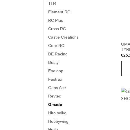
TLR
Element RC
RC Plus
Cross RC
Castle Creations
GMA
Core RC
TYRE
DE Racing
€
25.
Dusty
Eneloop
Fastrax
Gens Ace
Revtec
Gmade
Hiro seiko
Hobbywing
Hudy