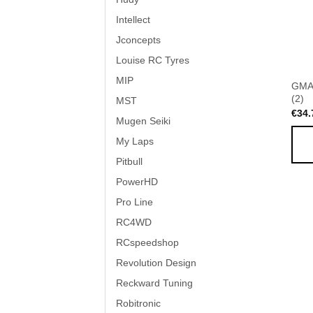
Intellect
Jconcepts
Louise RC Tyres
MIP
GMA
(2)
MST
€
34.
Mugen Seiki
My Laps
Pitbull
PowerHD
Pro Line
RC4WD
RCspeedshop
Revolution Design
Reckward Tuning
Robitronic