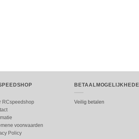
SPEEDSHOP
BETAALMOGELIJKHED
r RCspeedshop
Veilig betalen
tact
rmatie
emene voorwaarden
acy Policy