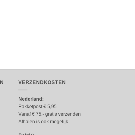
EN
VERZENDKOSTEN
Nederland:
Pakketpost € 5,95
Vanaf € 75,- gratis verzenden
Afhalen is ook mogelijk