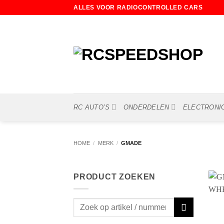
Ga
ALLES VOOR RADIOCONTROLLED CARS
naar
inhoud
RC AUTO’S
ONDERDELEN
ELECTRONI
HOME
/
MERK
/
GMADE
PRODUCT ZOEKEN
Zoeken
naar: