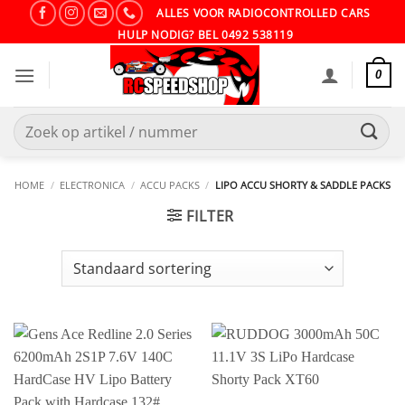
Ga
ALLES VOOR RADIOCONTROLLED CARS
naar
HULP NODIG? BEL 0492 538119
inhoud
0
Zoeken
naar:
HOME
/
ELECTRONICA
/
ACCU PACKS
/
LIPO ACCU SHORTY & SADDLE PACKS
FILTER