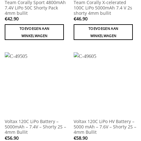
Team Corally Sport 4800mAh
Team Corally X-celerated
7.4V LiPo 50C Shorty Pack
100C LiPo 5000mAh 7.4 V 2s
4mm bullit
shorty 4mm bullit
€
42.90
€
46.90
TOEVOEGEN AAN
TOEVOEGEN AAN
WINKELWAGEN
WINKELWAGEN
Voltax 120C LiPo Battery –
Voltax 120C LiPo HV Battery –
5000mAh – 7.4V – Shorty 2S –
5000 mAh – 7.6V – Shorty 2S –
4mm Bullit
4mm Bullit
€
56.90
€
58.90