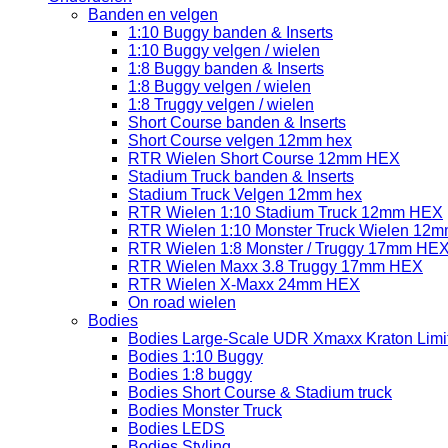
Banden en velgen
1:10 Buggy banden & Inserts
1:10 Buggy velgen / wielen
1:8 Buggy banden & Inserts
1:8 Buggy velgen / wielen
1:8 Truggy velgen / wielen
Short Course banden & Inserts
Short Course velgen 12mm hex
RTR Wielen Short Course 12mm HEX
Stadium Truck banden & Inserts
Stadium Truck Velgen 12mm hex
RTR Wielen 1:10 Stadium Truck 12mm HEX
RTR Wielen 1:10 Monster Truck Wielen 12
RTR Wielen 1:8 Monster / Truggy 17mm HE
RTR Wielen Maxx 3.8 Truggy 17mm HEX
RTR Wielen X-Maxx 24mm HEX
On road wielen
Bodies
Bodies Large-Scale UDR Xmaxx Kraton Limitl
Bodies 1:10 Buggy
Bodies 1:8 buggy
Bodies Short Course & Stadium truck
Bodies Monster Truck
Bodies LEDS
Bodies Styling