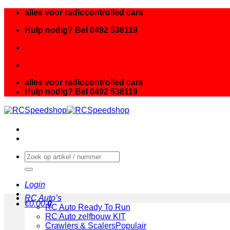
Ga
alles voor radiocontrolled cars
naar
Hulp nodig? Bel 0492 538119
inhoud
alles voor radiocontrolled cars
Hulp nodig? Bel 0492 538119
Zoeken
naar:
Login
RC Auto’s
€
0.00
0
RC Auto Ready To Run
RC Auto zelfbouw KIT
Crawlers & Scalers