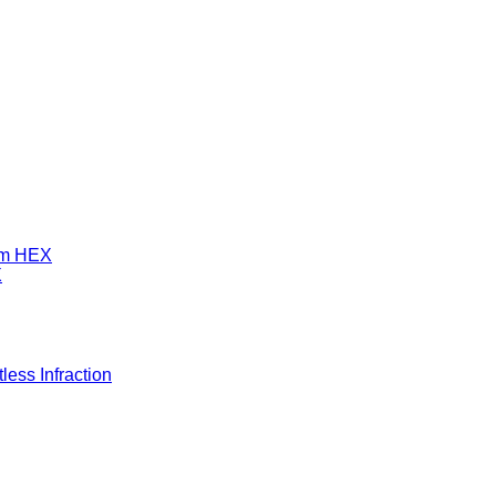
mm HEX
X
ess Infraction