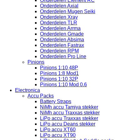
Onderdelen Element RC
Onderdelen Axial
Onderdelen Mugen Seiki
Onderdelen Xray
Onderdelen TLR
Onderdelen Arrma
Onderdelen Gmade
Onderdelen Absima
Onderdelen Fastrax
Onderdelen RPM
Onderdelen Pro Line
Pinions
Pinions 1:10 48P
Pinions 1:8 Mod1
Pinions 1:10 32P
Pinions 1:10 Mod 0.6
Electronica
Accu Packs
Battery Straps
NiMh accu Tamiya stekker
NiMh accu Traxxas stekker
LiPo accu Traxxas stekker
LiPo accu Deans stekker
LiPo accu XT60
LiPo accu XT90