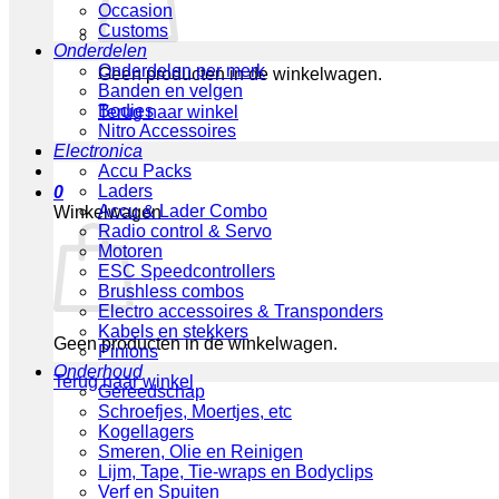
Occasion
Customs
Onderdelen
Onderdelen per merk
Geen producten in de winkelwagen.
Banden en velgen
Bodies
Terug naar winkel
Nitro Accessoires
Electronica
Accu Packs
Laders
0
Accu & Lader Combo
Winkelwagen
Radio control & Servo
Motoren
ESC Speedcontrollers
Brushless combos
Electro accessoires & Transponders
Kabels en stekkers
Geen producten in de winkelwagen.
Pinions
Onderhoud
Terug naar winkel
Gereedschap
Schroefjes, Moertjes, etc
Kogellagers
Smeren, Olie en Reinigen
Lijm, Tape, Tie-wraps en Bodyclips
Verf en Spuiten