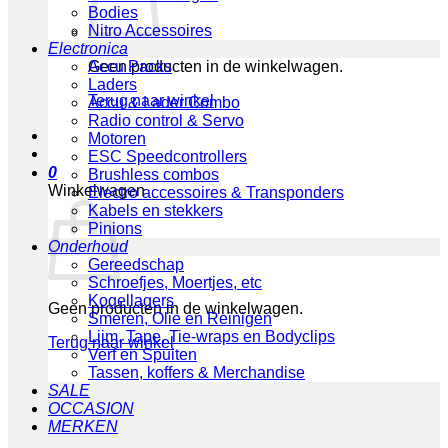
Bodies
Nitro Accessoires
Electronica
Geen producten in de winkelwagen.
Accu Packs
Laders
Terug naar winkel
Accu & Lader Combo
Radio control & Servo
Motoren
ESC Speedcontrollers
0
Brushless combos
Winkelwagen
Electro accessoires & Transponders
Kabels en stekkers
Pinions
Onderhoud
Gereedschap
Schroefjes, Moertjes, etc
Kogellagers
Geen producten in de winkelwagen.
Smeren, Olie en Reinigen
Lijm, Tape, Tie-wraps en Bodyclips
Terug naar winkel
Verf en Spuiten
Tassen, koffers & Merchandise
SALE
OCCASION
MERKEN