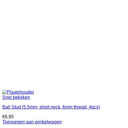
Snel bekijken
Ball Stud (5.5mm, short neck, 6mm thread, 4pcs)
€
6.95
Toevoegen aan winkelwagen