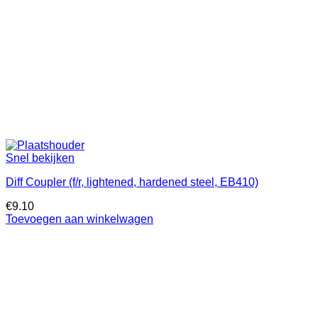
Snel bekijken
Diff Coupler (f/r, lightened, hardened steel, EB410)
€
9.10
Toevoegen aan winkelwagen