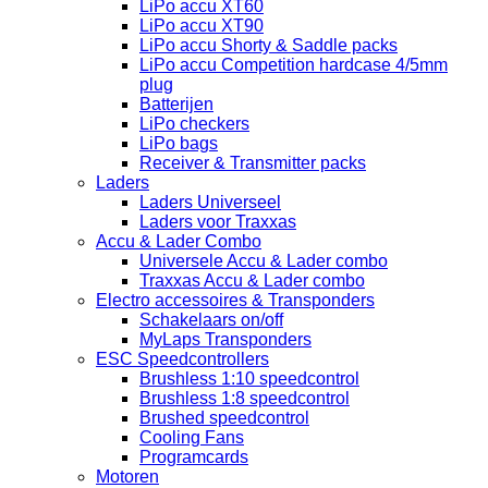
LiPo accu XT60
LiPo accu XT90
LiPo accu Shorty & Saddle packs
LiPo accu Competition hardcase 4/5mm
plug
Batterijen
LiPo checkers
LiPo bags
Receiver & Transmitter packs
Laders
Laders Universeel
Laders voor Traxxas
Accu & Lader Combo
Universele Accu & Lader combo
Traxxas Accu & Lader combo
Electro accessoires & Transponders
Schakelaars on/off
MyLaps Transponders
ESC Speedcontrollers
Brushless 1:10 speedcontrol
Brushless 1:8 speedcontrol
Brushed speedcontrol
Cooling Fans
Programcards
Motoren