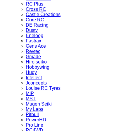
RC Plus
Cross RC
Castle Creations
Core RC
DE Racing
Dusty
Eneloop
Fastrax
Gens Ace
Revtec
Gmade
Hiro seiko
Hobbywing
Hudy
Intellect
Jconcepts
Louise RC Tyres
MIP
MST
Mugen Seiki
My Laps
Pitbull
PowerHD
Pro Line
RC4WD