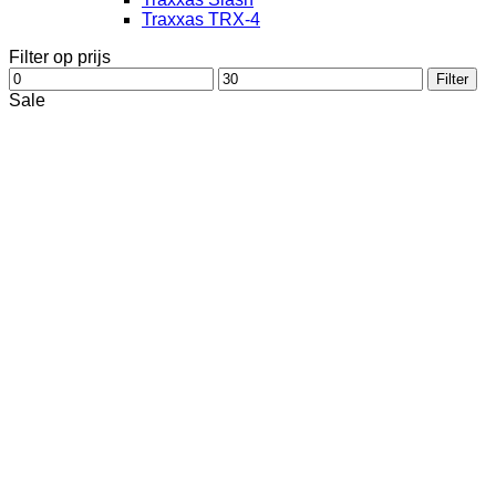
Traxxas TRX-4
Filter op prijs
Min.
Max.
Filter
prijs
prijs
Sale