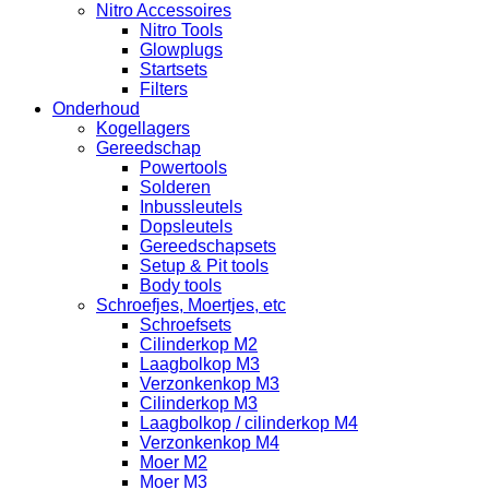
Nitro Accessoires
Nitro Tools
Glowplugs
Startsets
Filters
Onderhoud
Kogellagers
Gereedschap
Powertools
Solderen
Inbussleutels
Dopsleutels
Gereedschapsets
Setup & Pit tools
Body tools
Schroefjes, Moertjes, etc
Schroefsets
Cilinderkop M2
Laagbolkop M3
Verzonkenkop M3
Cilinderkop M3
Laagbolkop / cilinderkop M4
Verzonkenkop M4
Moer M2
Moer M3