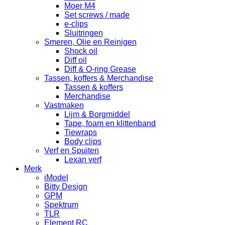
Moer M4
Set screws / made
e-clips
Sluitringen
Smeren, Olie en Reinigen
Shock oil
Diff oil
Diff & O-ring Grease
Tassen, koffers & Merchandise
Tassen & koffers
Merchandise
Vastmaken
Lijm & Borgmiddel
Tape, foam en klittenband
Tiewraps
Body clips
Verf en Spuiten
Lexan verf
Merk
iModel
Bitty Design
GPM
Spektrum
TLR
Element RC