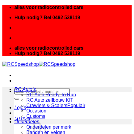
Ga
alles voor radiocontrolled cars
naar
Hulp nodig? Bel 0492 538119
inhoud
alles voor radiocontrolled cars
Hulp nodig? Bel 0492 538119
RC Auto’s
Zoeken
RC Auto Ready To Run
naar:
RC Auto zelfbouw KIT
Crawlers & Scalers
Login
Occasion
Customs
€
0.00
0
Onderdelen
Onderdelen per merk
Banden en velgen