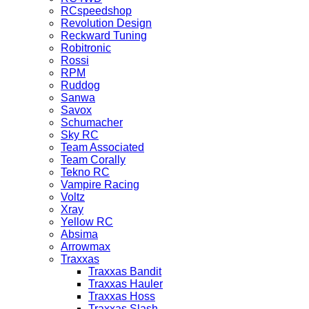
RCspeedshop
Revolution Design
Reckward Tuning
Robitronic
Rossi
RPM
Ruddog
Sanwa
Savox
Schumacher
Sky RC
Team Associated
Team Corally
Tekno RC
Vampire Racing
Voltz
Xray
Yellow RC
Absima
Arrowmax
Traxxas
Traxxas Bandit
Traxxas Hauler
Traxxas Hoss
Traxxas Slash