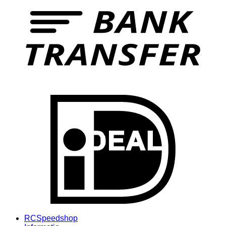
I
RCSpeedshop