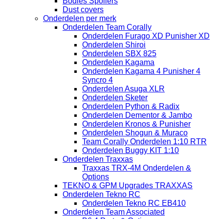
Bodies Spoilers
Dust covers
Onderdelen per merk
Onderdelen Team Corally
Onderdelen Furago XD Punisher XD
Onderdelen Shiroi
Onderdelen SBX 825
Onderdelen Kagama
Onderdelen Kagama 4 Punisher 4
Syncro 4
Onderdelen Asuga XLR
Onderdelen Sketer
Onderdelen Python & Radix
Onderdelen Dementor & Jambo
Onderdelen Kronos & Punisher
Onderdelen Shogun & Muraco
Team Corally Onderdelen 1:10 RTR
Onderdelen Buggy KIT 1:10
Onderdelen Traxxas
Traxxas TRX-4M Onderdelen &
Options
TEKNO & GPM Upgrades TRAXXAS
Onderdelen Tekno RC
Onderdelen Tekno RC EB410
Onderdelen Team Associated