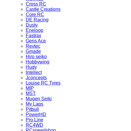
Cross RC
Castle Creations
Core RC
DE Racing
Dusty
Eneloop
Fastrax
Gens Ace
Revtec
Gmade
Hiro seiko
Hobbywing
Hudy
Intellect
Jconcepts
Louise RC Tyres
MIP
MST
Mugen Seiki
My Laps
Pitbull
PowerHD
Pro Line
RC4WD
RCspeedshop