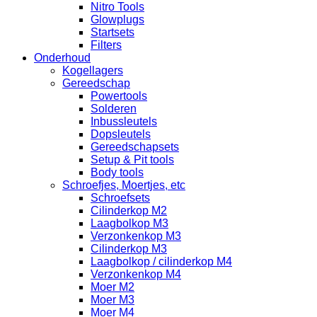
Nitro Tools
Glowplugs
Startsets
Filters
Onderhoud
Kogellagers
Gereedschap
Powertools
Solderen
Inbussleutels
Dopsleutels
Gereedschapsets
Setup & Pit tools
Body tools
Schroefjes, Moertjes, etc
Schroefsets
Cilinderkop M2
Laagbolkop M3
Verzonkenkop M3
Cilinderkop M3
Laagbolkop / cilinderkop M4
Verzonkenkop M4
Moer M2
Moer M3
Moer M4