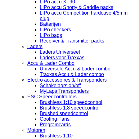
LiPo accu XT90
LiPo accu Shorty & Saddle packs
LiPo accu Competition hardcase 4/5mm
plug
Batterijen
LiPo checkers
LiPo bags
Receiver & Transmitter packs
Laders
Laders Universeel
Laders voor Traxxas
Accu & Lader Combo
Universele Accu & Lader combo
Traxxas Accu & Lader combo
Electro accessoires & Transponders
Schakelaars on/off
MyLaps Transponders
ESC Speedcontrollers
Brushless 1:10 speedcontrol
Brushless 1:8 speedcontrol
Brushed speedcontrol
Cooling Fans
Programcards
Motoren
Brushless 1:10