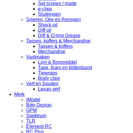
Set screws / made
e-clips
Sluitringen
Smeren, Olie en Reinigen
Shock oil
Diff oil
Diff & O-ring Grease
Tassen, koffers & Merchandise
Tassen & koffers
Merchandise
Vastmaken
Lijm & Borgmiddel
Tape, foam en klittenband
Tiewraps
Body clips
Verf en Spuiten
Lexan verf
Merk
iModel
Bitty Design
GPM
Spektrum
TLR
Element RC
RC Plus