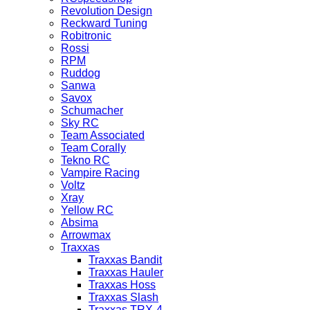
Revolution Design
Reckward Tuning
Robitronic
Rossi
RPM
Ruddog
Sanwa
Savox
Schumacher
Sky RC
Team Associated
Team Corally
Tekno RC
Vampire Racing
Voltz
Xray
Yellow RC
Absima
Arrowmax
Traxxas
Traxxas Bandit
Traxxas Hauler
Traxxas Hoss
Traxxas Slash
Traxxas TRX-4