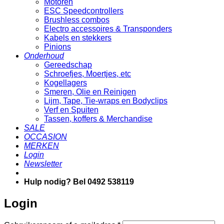
Motoren
ESC Speedcontrollers
Brushless combos
Electro accessoires & Transponders
Kabels en stekkers
Pinions
Onderhoud
Gereedschap
Schroefjes, Moertjes, etc
Kogellagers
Smeren, Olie en Reinigen
Lijm, Tape, Tie-wraps en Bodyclips
Verf en Spuiten
Tassen, koffers & Merchandise
SALE
OCCASION
MERKEN
Login
Newsletter
Hulp nodig? Bel 0492 538119
Login