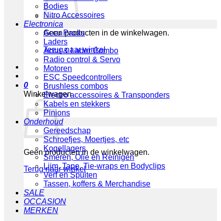
Bodies
Nitro Accessoires
Electronica
Geen producten in de winkelwagen.
Accu Packs
Laders
Terug naar winkel
Accu & Lader Combo
Radio control & Servo
Motoren
ESC Speedcontrollers
0
Brushless combos
Winkelwagen
Electro accessoires & Transponders
Kabels en stekkers
Pinions
Onderhoud
Gereedschap
Schroefjes, Moertjes, etc
Kogellagers
Geen producten in de winkelwagen.
Smeren, Olie en Reinigen
Lijm, Tape, Tie-wraps en Bodyclips
Terug naar winkel
Verf en Spuiten
Tassen, koffers & Merchandise
SALE
OCCASION
MERKEN