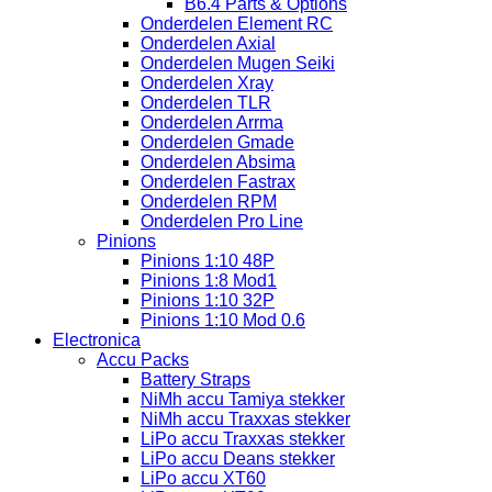
B6.4 Parts & Options
Onderdelen Element RC
Onderdelen Axial
Onderdelen Mugen Seiki
Onderdelen Xray
Onderdelen TLR
Onderdelen Arrma
Onderdelen Gmade
Onderdelen Absima
Onderdelen Fastrax
Onderdelen RPM
Onderdelen Pro Line
Pinions
Pinions 1:10 48P
Pinions 1:8 Mod1
Pinions 1:10 32P
Pinions 1:10 Mod 0.6
Electronica
Accu Packs
Battery Straps
NiMh accu Tamiya stekker
NiMh accu Traxxas stekker
LiPo accu Traxxas stekker
LiPo accu Deans stekker
LiPo accu XT60