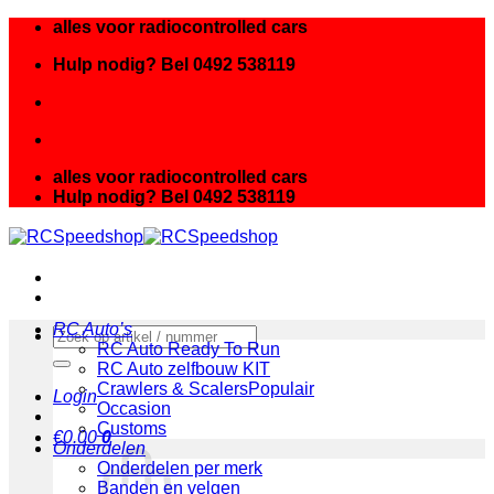
Ga
alles voor radiocontrolled cars
naar
Hulp nodig? Bel 0492 538119
inhoud
alles voor radiocontrolled cars
Hulp nodig? Bel 0492 538119
RC Auto’s
Zoeken
RC Auto Ready To Run
naar:
RC Auto zelfbouw KIT
Crawlers & Scalers
Login
Occasion
Customs
€
0.00
0
Onderdelen
Onderdelen per merk
Banden en velgen