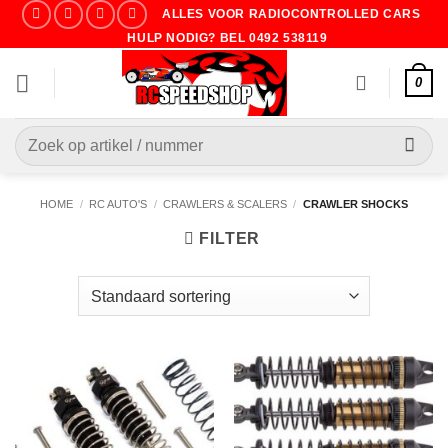
Ga
ALLES VOOR RADIOCONTROLLED CARS
naar
HULP NODIG? BEL 0492 538119
inhoud
0
Zoeken
naar:
HOME
/
RC AUTO'S
/
CRAWLERS & SCALERS
/
CRAWLER SHOCKS
FILTER