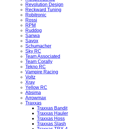
Revolution Design
Reckward Tuning
Robitronic
Rossi
RPM
Ruddog
Sanwa
Savox
Schumacher
Sky RC
Team Associated
Team Corally
Tekno RC
Vampire Racing
Voltz
Xray
Yellow RC
Absima
Arrowmax
Traxxas
Traxxas Bandit
Traxxas Hauler
Traxxas Hoss
Traxxas Slash
Traxxas TRX-4