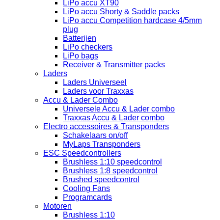
LiPo accu XT90
LiPo accu Shorty & Saddle packs
LiPo accu Competition hardcase 4/5mm
plug
Batterijen
LiPo checkers
LiPo bags
Receiver & Transmitter packs
Laders
Laders Universeel
Laders voor Traxxas
Accu & Lader Combo
Universele Accu & Lader combo
Traxxas Accu & Lader combo
Electro accessoires & Transponders
Schakelaars on/off
MyLaps Transponders
ESC Speedcontrollers
Brushless 1:10 speedcontrol
Brushless 1:8 speedcontrol
Brushed speedcontrol
Cooling Fans
Programcards
Motoren
Brushless 1:10