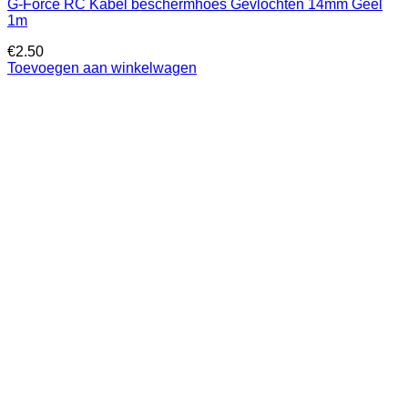
G-Force RC Kabel beschermhoes Gevlochten 14mm Geel
1m
€
2.50
Toevoegen aan winkelwagen