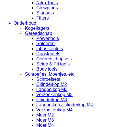
Nitro Tools
Glowplugs
Startsets
Filters
Onderhoud
Kogellagers
Gereedschap
Powertools
Solderen
Inbussleutels
Dopsleutels
Gereedschapsets
Setup & Pit tools
Body tools
Schroefjes, Moertjes, etc
Schroefsets
Cilinderkop M2
Laagbolkop M3
Verzonkenkop M3
Cilinderkop M3
Laagbolkop / cilinderkop M4
Verzonkenkop M4
Moer M2
Moer M3
Moer M4