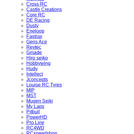
Cross RC
Castle Creations
Core RC
DE Racing
Dusty
Eneloop
Fastrax
Gens Ace
Revtec
Gmade
Hiro seiko
Hobbywing
Hudy
Intellect
Jconcepts
Louise RC Tyres
MIP
MST
Mugen Seiki
My Laps
Pitbull
PowerHD
Pro Line
RC4WD
RCspeedshop