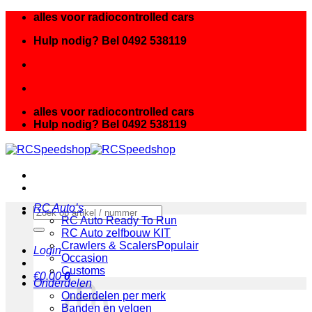
Ga
alles voor radiocontrolled cars
naar
Hulp nodig? Bel 0492 538119
inhoud
alles voor radiocontrolled cars
Hulp nodig? Bel 0492 538119
RC Auto’s
Zoeken
RC Auto Ready To Run
naar:
RC Auto zelfbouw KIT
Crawlers & Scalers
Login
Occasion
Customs
€
0.00
0
Onderdelen
Onderdelen per merk
Banden en velgen