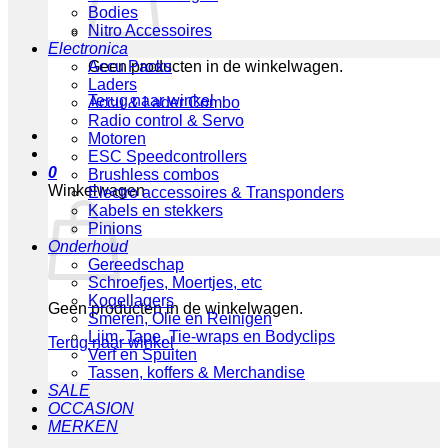
Bodies
Nitro Accessoires
Electronica
Geen producten in de winkelwagen.
Accu Packs
Laders
Terug naar winkel
Accu & Lader Combo
Radio control & Servo
Motoren
ESC Speedcontrollers
0
Brushless combos
Winkelwagen
Electro accessoires & Transponders
Kabels en stekkers
Pinions
Onderhoud
Gereedschap
Schroefjes, Moertjes, etc
Kogellagers
Geen producten in de winkelwagen.
Smeren, Olie en Reinigen
Lijm, Tape, Tie-wraps en Bodyclips
Terug naar winkel
Verf en Spuiten
Tassen, koffers & Merchandise
SALE
OCCASION
MERKEN