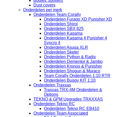
Bodies Spoilers
Dust covers
Onderdelen per merk
Onderdelen Team Corally
Onderdelen Furago XD Punisher XD
Onderdelen Shiroi
Onderdelen SBX 825
Onderdelen Kagama
Onderdelen Kagama 4 Punisher 4
Syncro 4
Onderdelen Asuga XLR
Onderdelen Sketer
Onderdelen Python & Radix
Onderdelen Dementor & Jambo
Onderdelen Kronos & Punisher
Onderdelen Shogun & Muraco
Team Corally Onderdelen 1:10 RTR
Onderdelen Buggy KIT 1:10
Onderdelen Traxxas
Traxxas TRX-4M Onderdelen &
Options
TEKNO & GPM Upgrades TRAXXAS
Onderdelen Tekno RC
Onderdelen Tekno RC EB410
Onderdelen Team Associated