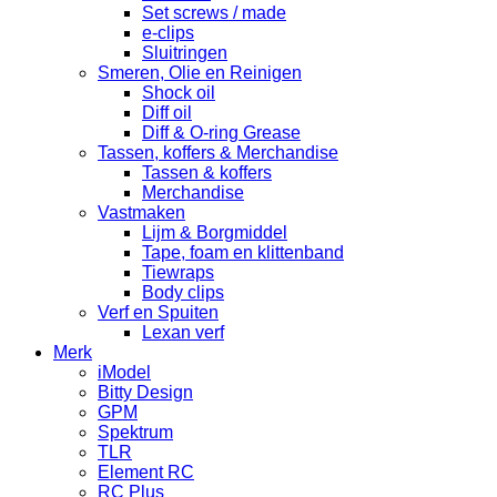
Set screws / made
e-clips
Sluitringen
Smeren, Olie en Reinigen
Shock oil
Diff oil
Diff & O-ring Grease
Tassen, koffers & Merchandise
Tassen & koffers
Merchandise
Vastmaken
Lijm & Borgmiddel
Tape, foam en klittenband
Tiewraps
Body clips
Verf en Spuiten
Lexan verf
Merk
iModel
Bitty Design
GPM
Spektrum
TLR
Element RC
RC Plus