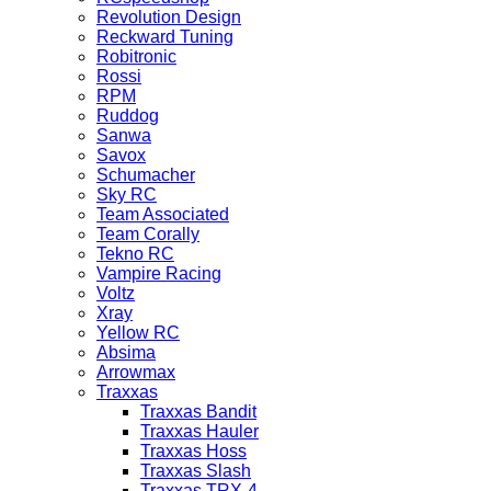
Revolution Design
Reckward Tuning
Robitronic
Rossi
RPM
Ruddog
Sanwa
Savox
Schumacher
Sky RC
Team Associated
Team Corally
Tekno RC
Vampire Racing
Voltz
Xray
Yellow RC
Absima
Arrowmax
Traxxas
Traxxas Bandit
Traxxas Hauler
Traxxas Hoss
Traxxas Slash
Traxxas TRX-4