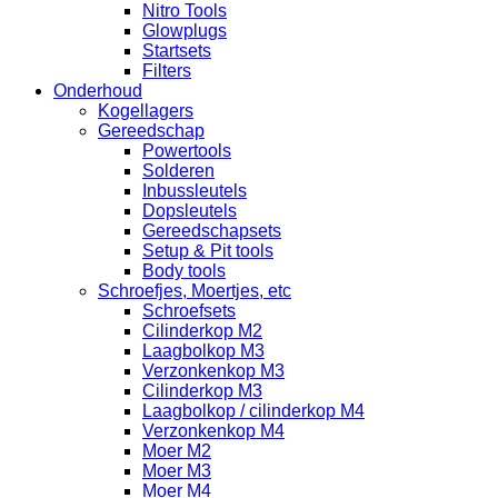
Nitro Tools
Glowplugs
Startsets
Filters
Onderhoud
Kogellagers
Gereedschap
Powertools
Solderen
Inbussleutels
Dopsleutels
Gereedschapsets
Setup & Pit tools
Body tools
Schroefjes, Moertjes, etc
Schroefsets
Cilinderkop M2
Laagbolkop M3
Verzonkenkop M3
Cilinderkop M3
Laagbolkop / cilinderkop M4
Verzonkenkop M4
Moer M2
Moer M3
Moer M4