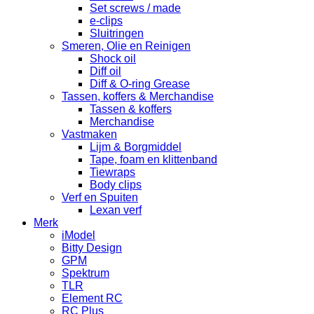
Set screws / made
e-clips
Sluitringen
Smeren, Olie en Reinigen
Shock oil
Diff oil
Diff & O-ring Grease
Tassen, koffers & Merchandise
Tassen & koffers
Merchandise
Vastmaken
Lijm & Borgmiddel
Tape, foam en klittenband
Tiewraps
Body clips
Verf en Spuiten
Lexan verf
Merk
iModel
Bitty Design
GPM
Spektrum
TLR
Element RC
RC Plus