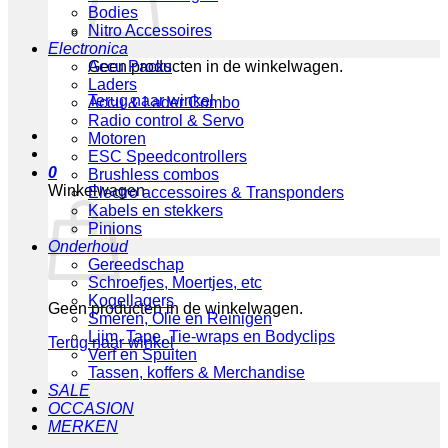
Bodies
Nitro Accessoires
Electronica
Geen producten in de winkelwagen.
Accu Packs
Laders
Terug naar winkel
Accu & Lader Combo
Radio control & Servo
Motoren
ESC Speedcontrollers
0
Brushless combos
Winkelwagen
Electro accessoires & Transponders
Kabels en stekkers
Pinions
Onderhoud
Gereedschap
Schroefjes, Moertjes, etc
Kogellagers
Geen producten in de winkelwagen.
Smeren, Olie en Reinigen
Lijm, Tape, Tie-wraps en Bodyclips
Terug naar winkel
Verf en Spuiten
Tassen, koffers & Merchandise
SALE
OCCASION
MERKEN