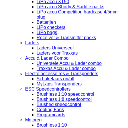
LiPo accu XT90
LiPo accu Shorty & Saddle packs
LiPo accu Competition hardcase 4/5mm
plug
Batterijen
LiPo checkers
LiPo bags
Receiver & Transmitter packs
Laders
Laders Universeel
Laders voor Traxxas
Accu & Lader Combo
Universele Accu & Lader combo
Traxxas Accu & Lader combo
Electro accessoires & Transponders
Schakelaars on/off
MyLaps Transponders
ESC Speedcontrollers
Brushless 1:10 speedcontrol
Brushless 1:8 speedcontrol
Brushed speedcontrol
Cooling Fans
Programcards
Motoren
Brushless 1:10