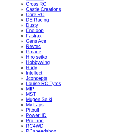
Cross RC
Castle Creations
Core RC
DE Racing
Dusty
Eneloop
Fastrax
Gens Ace
Revtec
Gmade
Hiro seiko
Hobbywing
Hudy
Intellect
Jconcepts
Louise RC Tyres
MIP
MST
Mugen Seiki
My Laps
Pitbull
PowerHD
Pro Line
RC4WD
RCspeedshop