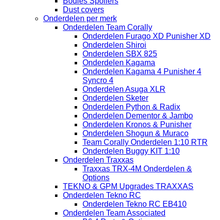
Bodies Spoilers
Dust covers
Onderdelen per merk
Onderdelen Team Corally
Onderdelen Furago XD Punisher XD
Onderdelen Shiroi
Onderdelen SBX 825
Onderdelen Kagama
Onderdelen Kagama 4 Punisher 4
Syncro 4
Onderdelen Asuga XLR
Onderdelen Sketer
Onderdelen Python & Radix
Onderdelen Dementor & Jambo
Onderdelen Kronos & Punisher
Onderdelen Shogun & Muraco
Team Corally Onderdelen 1:10 RTR
Onderdelen Buggy KIT 1:10
Onderdelen Traxxas
Traxxas TRX-4M Onderdelen &
Options
TEKNO & GPM Upgrades TRAXXAS
Onderdelen Tekno RC
Onderdelen Tekno RC EB410
Onderdelen Team Associated