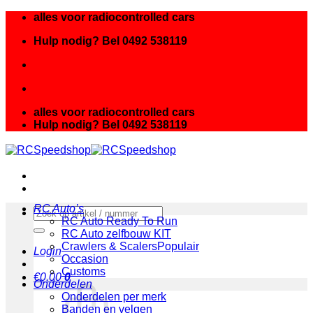
Ga
alles voor radiocontrolled cars
naar
Hulp nodig? Bel 0492 538119
inhoud
alles voor radiocontrolled cars
Hulp nodig? Bel 0492 538119
RC Auto’s
Zoeken
RC Auto Ready To Run
naar:
RC Auto zelfbouw KIT
Crawlers & Scalers
Login
Occasion
Customs
€
0.00
0
Onderdelen
Onderdelen per merk
Banden en velgen