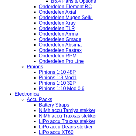
B6.4 Parts & Options
Onderdelen Element RC
Onderdelen Axial
Onderdelen Mugen Seiki
Onderdelen Xray
Onderdelen TLR
Onderdelen Arrma
Onderdelen Gmade
Onderdelen Absima
Onderdelen Fastrax
Onderdelen RPM
Onderdelen Pro Line
Pinions
Pinions 1:10 48P
Pinions 1:8 Mod1
Pinions 1:10 32P
Pinions 1:10 Mod 0.6
Electronica
Accu Packs
Battery Straps
NiMh accu Tamiya stekker
NiMh accu Traxxas stekker
LiPo accu Traxxas stekker
LiPo accu Deans stekker
LiPo accu XT60