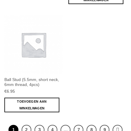
WINKELWAGEN
Ball Stud (5.5mm, short neck,
6mm thread, 4pcs)
€
6.95
TOEVOEGEN AAN
WINKELWAGEN
1
2
3
4
…
7
8
9