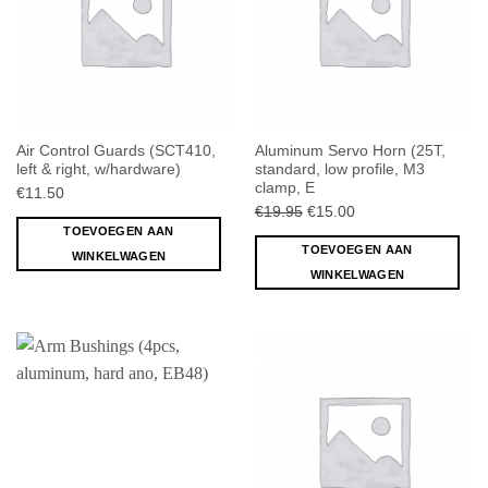
Air Control Guards (SCT410,
Aluminum Servo Horn (25T,
left & right, w/hardware)
standard, low profile, M3
clamp, E
€
11.50
Oorspronkelijke
Huidige
€
19.95
€
15.00
TOEVOEGEN AAN
prijs
prijs
TOEVOEGEN AAN
was:
is:
WINKELWAGEN
WINKELWAGEN
€19.95.
€15.00.