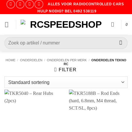
Ga
ALLES VOOR RADIOCONTROLLED CARS
naar
HULP NODIG? BEL 0492 538119
inhoud
0
Zoeken
naar:
HOME
/
ONDERDELEN
/
ONDERDELEN PER MERK
/
ONDERDELEN TEKNO
RC
FILTER