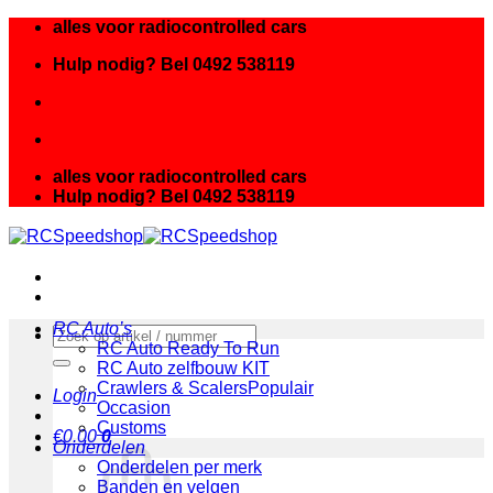
Ga
alles voor radiocontrolled cars
naar
Hulp nodig? Bel 0492 538119
inhoud
alles voor radiocontrolled cars
Hulp nodig? Bel 0492 538119
RC Auto’s
Zoeken
RC Auto Ready To Run
naar:
RC Auto zelfbouw KIT
Crawlers & Scalers
Login
Occasion
Customs
€
0.00
0
Onderdelen
Onderdelen per merk
Banden en velgen