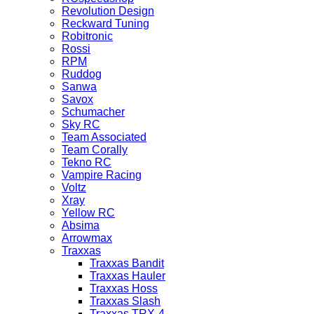
Revolution Design
Reckward Tuning
Robitronic
Rossi
RPM
Ruddog
Sanwa
Savox
Schumacher
Sky RC
Team Associated
Team Corally
Tekno RC
Vampire Racing
Voltz
Xray
Yellow RC
Absima
Arrowmax
Traxxas
Traxxas Bandit
Traxxas Hauler
Traxxas Hoss
Traxxas Slash
Traxxas TRX-4