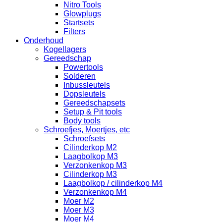
Nitro Tools
Glowplugs
Startsets
Filters
Onderhoud
Kogellagers
Gereedschap
Powertools
Solderen
Inbussleutels
Dopsleutels
Gereedschapsets
Setup & Pit tools
Body tools
Schroefjes, Moertjes, etc
Schroefsets
Cilinderkop M2
Laagbolkop M3
Verzonkenkop M3
Cilinderkop M3
Laagbolkop / cilinderkop M4
Verzonkenkop M4
Moer M2
Moer M3
Moer M4