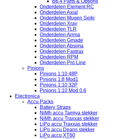
B6.4 Parts & Options
Onderdelen Element RC
Onderdelen Axial
Onderdelen Mugen Seiki
Onderdelen Xray
Onderdelen TLR
Onderdelen Arrma
Onderdelen Gmade
Onderdelen Absima
Onderdelen Fastrax
Onderdelen RPM
Onderdelen Pro Line
Pinions
Pinions 1:10 48P
Pinions 1:8 Mod1
Pinions 1:10 32P
Pinions 1:10 Mod 0.6
Electronica
Accu Packs
Battery Straps
NiMh accu Tamiya stekker
NiMh accu Traxxas stekker
LiPo accu Traxxas stekker
LiPo accu Deans stekker
LiPo accu XT60