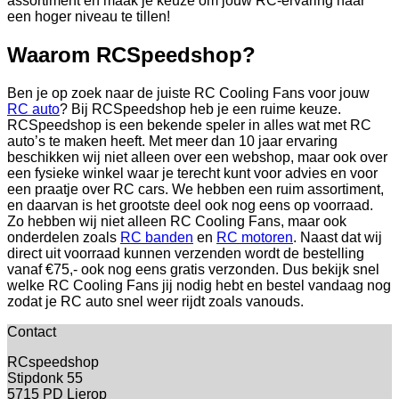
assortiment en maak je keuze om jouw RC-ervaring naar
een hoger niveau te tillen!
Waarom RCSpeedshop?
Ben je op zoek naar de juiste RC Cooling Fans voor jouw
RC auto
? Bij RCSpeedshop heb je een ruime keuze.
RCSpeedshop is een bekende speler in alles wat met RC
auto’s te maken heeft. Met meer dan 10 jaar ervaring
beschikken wij niet alleen over een webshop, maar ook over
een fysieke winkel waar je terecht kunt voor advies en voor
een praatje over RC cars. We hebben een ruim assortiment,
en daarvan is het grootste deel ook nog eens op voorraad.
Zo hebben wij niet alleen RC Cooling Fans, maar ook
onderdelen zoals
RC banden
en
RC motoren
. Naast dat wij
direct uit voorraad kunnen verzenden wordt de bestelling
vanaf €75,- ook nog eens gratis verzonden. Dus bekijk snel
welke RC Cooling Fans jij nodig hebt en bestel vandaag nog
zodat je RC auto snel weer rijdt zoals vanouds.
Contact
RCspeedshop
Stipdonk 55
5715 PD Lierop