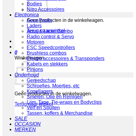
Bodies
Nitro Accessoires
Electronica
Geen producten in de winkelwagen.
Accu Packs
Laders
Terug naar winkel
Accu & Lader Combo
Radio control & Servo
Motoren
ESC Speedcontrollers
0
Brushless combos
Winkelwagen
Electro accessoires & Transponders
Kabels en stekkers
Pinions
Onderhoud
Gereedschap
Schroefjes, Moertjes, etc
Kogellagers
Geen producten in de winkelwagen.
Smeren, Olie en Reinigen
Lijm, Tape, Tie-wraps en Bodyclips
Terug naar winkel
Verf en Spuiten
Tassen, koffers & Merchandise
SALE
OCCASION
MERKEN