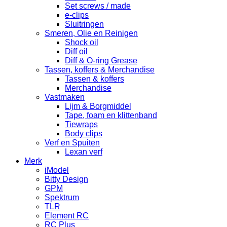
Set screws / made
e-clips
Sluitringen
Smeren, Olie en Reinigen
Shock oil
Diff oil
Diff & O-ring Grease
Tassen, koffers & Merchandise
Tassen & koffers
Merchandise
Vastmaken
Lijm & Borgmiddel
Tape, foam en klittenband
Tiewraps
Body clips
Verf en Spuiten
Lexan verf
Merk
iModel
Bitty Design
GPM
Spektrum
TLR
Element RC
RC Plus