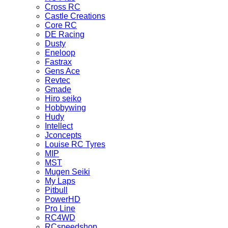
Cross RC
Castle Creations
Core RC
DE Racing
Dusty
Eneloop
Fastrax
Gens Ace
Revtec
Gmade
Hiro seiko
Hobbywing
Hudy
Intellect
Jconcepts
Louise RC Tyres
MIP
MST
Mugen Seiki
My Laps
Pitbull
PowerHD
Pro Line
RC4WD
RCspeedshop