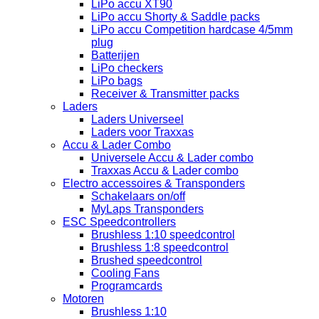
LiPo accu XT90
LiPo accu Shorty & Saddle packs
LiPo accu Competition hardcase 4/5mm
plug
Batterijen
LiPo checkers
LiPo bags
Receiver & Transmitter packs
Laders
Laders Universeel
Laders voor Traxxas
Accu & Lader Combo
Universele Accu & Lader combo
Traxxas Accu & Lader combo
Electro accessoires & Transponders
Schakelaars on/off
MyLaps Transponders
ESC Speedcontrollers
Brushless 1:10 speedcontrol
Brushless 1:8 speedcontrol
Brushed speedcontrol
Cooling Fans
Programcards
Motoren
Brushless 1:10