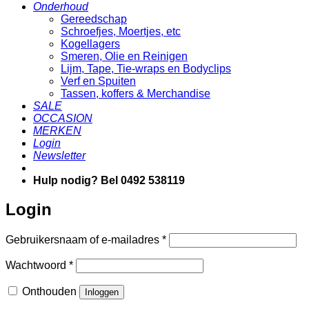
Onderhoud
Gereedschap
Schroefjes, Moertjes, etc
Kogellagers
Smeren, Olie en Reinigen
Lijm, Tape, Tie-wraps en Bodyclips
Verf en Spuiten
Tassen, koffers & Merchandise
SALE
OCCASION
MERKEN
Login
Newsletter
Hulp nodig? Bel 0492 538119
Login
Vereist
Gebruikersnaam of e-mailadres
*
Vereist
Wachtwoord
*
Onthouden
Inloggen