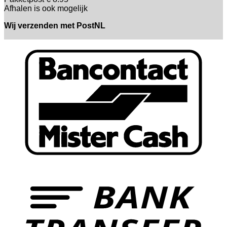
Afhalen is ook mogelijk
Wij verzenden met PostNL
B
T