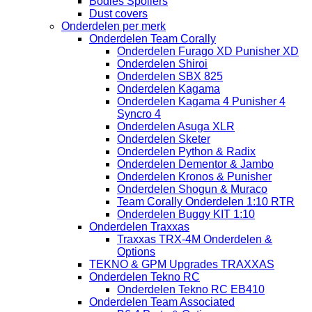
Bodies Spoilers
Dust covers
Onderdelen per merk
Onderdelen Team Corally
Onderdelen Furago XD Punisher XD
Onderdelen Shiroi
Onderdelen SBX 825
Onderdelen Kagama
Onderdelen Kagama 4 Punisher 4
Syncro 4
Onderdelen Asuga XLR
Onderdelen Sketer
Onderdelen Python & Radix
Onderdelen Dementor & Jambo
Onderdelen Kronos & Punisher
Onderdelen Shogun & Muraco
Team Corally Onderdelen 1:10 RTR
Onderdelen Buggy KIT 1:10
Onderdelen Traxxas
Traxxas TRX-4M Onderdelen &
Options
TEKNO & GPM Upgrades TRAXXAS
Onderdelen Tekno RC
Onderdelen Tekno RC EB410
Onderdelen Team Associated