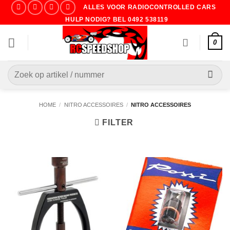
Ga
ALLES VOOR RADIOCONTROLLED CARS
naar
HULP NODIG? BEL 0492 538119
inhoud
0
Zoeken
naar:
HOME
/
NITRO ACCESSOIRES
/
NITRO ACCESSOIRES
FILTER