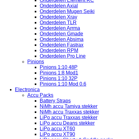
Onderdelen Element RC
Onderdelen Axial
Onderdelen Mugen Seiki
Onderdelen Xray
Onderdelen TLR
Onderdelen Arrma
Onderdelen Gmade
Onderdelen Absima
Onderdelen Fastrax
Onderdelen RPM
Onderdelen Pro Line
Pinions
Pinions 1:10 48P
Pinions 1:8 Mod1
Pinions 1:10 32P
Pinions 1:10 Mod 0.6
Electronica
Accu Packs
Battery Straps
NiMh accu Tamiya stekker
NiMh accu Traxxas stekker
LiPo accu Traxxas stekker
LiPo accu Deans stekker
LiPo accu XT60
LiPo accu XT90