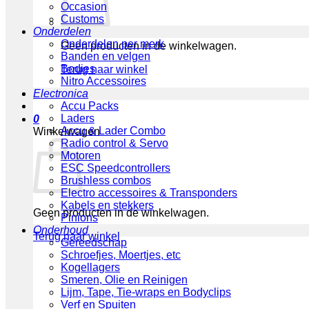
Occasion
Customs
Onderdelen
Onderdelen per merk
Geen producten in de winkelwagen.
Banden en velgen
Bodies
Terug naar winkel
Nitro Accessoires
Electronica
Accu Packs
Laders
0
Accu & Lader Combo
Winkelwagen
Radio control & Servo
Motoren
ESC Speedcontrollers
Brushless combos
Electro accessoires & Transponders
Kabels en stekkers
Geen producten in de winkelwagen.
Pinions
Onderhoud
Terug naar winkel
Gereedschap
Schroefjes, Moertjes, etc
Kogellagers
Smeren, Olie en Reinigen
Lijm, Tape, Tie-wraps en Bodyclips
Verf en Spuiten