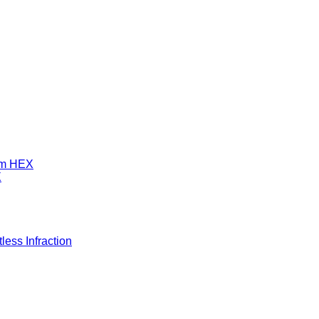
mm HEX
X
ess Infraction