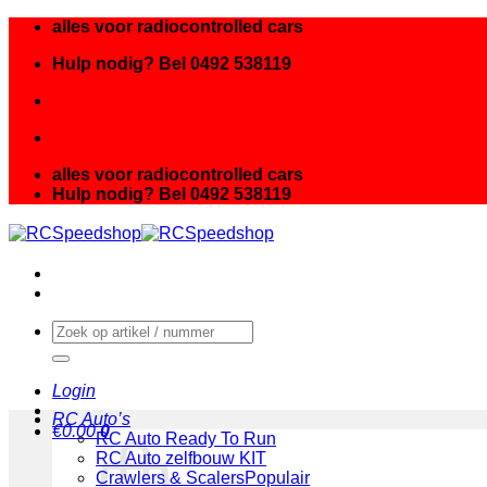
Ga
alles voor radiocontrolled cars
naar
Hulp nodig? Bel 0492 538119
inhoud
alles voor radiocontrolled cars
Hulp nodig? Bel 0492 538119
Zoeken
naar:
Login
RC Auto’s
€
0.00
0
RC Auto Ready To Run
RC Auto zelfbouw KIT
Crawlers & Scalers