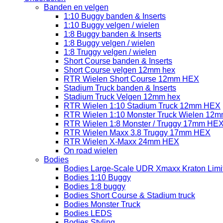
Banden en velgen
1:10 Buggy banden & Inserts
1:10 Buggy velgen / wielen
1:8 Buggy banden & Inserts
1:8 Buggy velgen / wielen
1:8 Truggy velgen / wielen
Short Course banden & Inserts
Short Course velgen 12mm hex
RTR Wielen Short Course 12mm HEX
Stadium Truck banden & Inserts
Stadium Truck Velgen 12mm hex
RTR Wielen 1:10 Stadium Truck 12mm HEX
RTR Wielen 1:10 Monster Truck Wielen 12
RTR Wielen 1:8 Monster / Truggy 17mm HE
RTR Wielen Maxx 3.8 Truggy 17mm HEX
RTR Wielen X-Maxx 24mm HEX
On road wielen
Bodies
Bodies Large-Scale UDR Xmaxx Kraton Limitl
Bodies 1:10 Buggy
Bodies 1:8 buggy
Bodies Short Course & Stadium truck
Bodies Monster Truck
Bodies LEDS
Bodies Styling