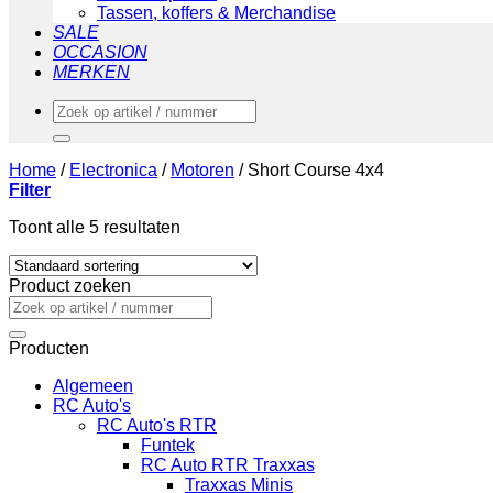
Tassen, koffers & Merchandise
SALE
OCCASION
MERKEN
Zoeken
naar:
Home
/
Electronica
/
Motoren
/
Short Course 4x4
Filter
Toont alle 5 resultaten
Product zoeken
Zoeken
naar:
Producten
Algemeen
RC Auto's
RC Auto's RTR
Funtek
RC Auto RTR Traxxas
Traxxas Minis