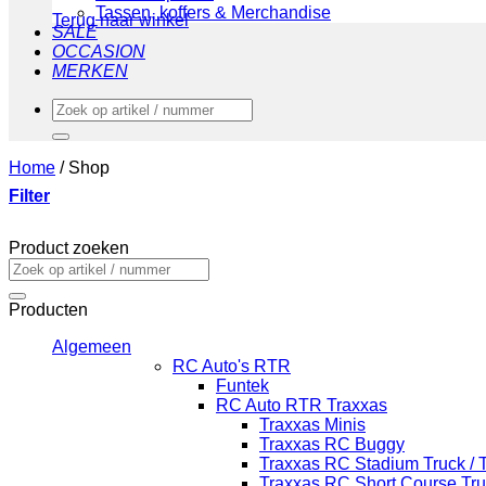
Tassen, koffers & Merchandise
Terug naar winkel
SALE
OCCASION
MERKEN
Zoeken
naar:
Home
/
Shop
Filter
Product zoeken
Zoeken
naar:
Producten
Algemeen
RC Auto's RTR
Funtek
RC Auto RTR Traxxas
Traxxas Minis
Traxxas RC Buggy
Traxxas RC Stadium Truck / 
Traxxas RC Short Course Tr