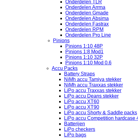
Onderdelen TLR
Onderdelen Arrma
Onderdelen Gmade
Onderdelen Absima
Onderdelen Fastrax
Onderdelen RPM
Onderdelen Pro Line
Pinions
Pinions 1:10 48P
Pinions 1:8 Mod1
Pinions 1:10 32P
Pinions 1:10 Mod 0.6
Accu Packs
Battery Straps
NiMh accu Tamiya stekker
NiMh accu Traxxas stekker
LiPo accu Traxxas stekker
LiPo accu Deans stekker
LiPo accu XT60
LiPo accu XT90
LiPo accu Shorty & Saddle packs
LiPo accu Competition hardcase
Batterijen
LiPo checkers
LiPo bags