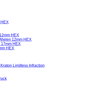
m HEX
k 12mm HEX
k Wielen 12mm HEX
gy 17mm HEX
7mm HEX
aton Limitless Infraction
ruck