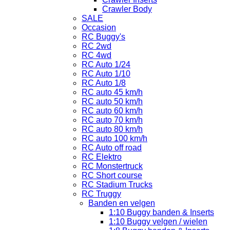
Crawler Body
SALE
Occasion
RC Buggy's
RC 2wd
RC 4wd
RC Auto 1/24
RC Auto 1/10
RC Auto 1/8
RC auto 45 km/h
RC auto 50 km/h
RC auto 60 km/h
RC auto 70 km/h
RC auto 80 km/h
RC auto 100 km/h
RC Auto off road
RC Elektro
RC Monstertruck
RC Short course
RC Stadium Trucks
RC Truggy
Banden en velgen
1:10 Buggy banden & Inserts
1:10 Buggy velgen / wielen