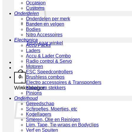
Occasion
Customs
Onderdelen
Onderdelen per merk
Banden en velgen
Bodies
Nitro Accessoires
Electronica
Terug naar winkel
Accu Packs
Laders
Accu & Lader Combo
Radio control & Servo
Motoren
ESC Speedcontrollers
0
Brushless combos
Electro accessoires & Transponders
Winkelwagen
Kabels en stekkers
Pinions
Onderhoud
Gereedschap
Schroefjes, Moertjes, etc
Kogellagers
Smeren, Olie en Reinigen
Lijm, Tape, Tie-wraps en Bodyclips
Verf en Spuiten