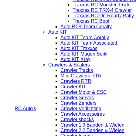
Traxxas RC Monster Truck
Traxxas RC TRX-4 Crawler
Traxxas RC On-Road / Rally
Traxxas RC Boot
Auto RTR Team Corally
Auto KIT
Auto KIT Team Corally
Auto KIT Team Associated
Auto KIT Traxxas
Auto KIT Mugen Seiki
Auto KIT Xray
Crawlers & Scalers
Crawler Tracks
Mini Crawlers RTR
Crawlers RTR
Crawler KIT
Crawler Motor & ESC
Crawler Servos
Crawler Zenders
RC Auto's
Crawler Verlichting
Crawler Accessoires
Crawler shocks
Crawler 1.9 Banden & Wielen
Crawler 2.2 Banden & Wielen
Crawler Inserts