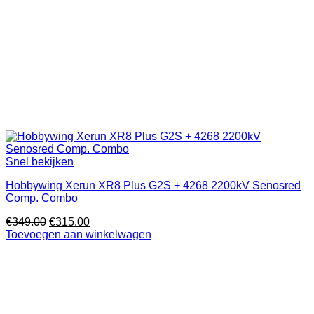
Snel bekijken
Hobbywing Xerun XR8 Plus G2S + 4268 2200kV Senosred
Comp. Combo
Oorspronkelijke
Huidige
€
349.00
€
315.00
prijs
prijs
Toevoegen aan winkelwagen
was:
is:
€349.00.
€315.00.