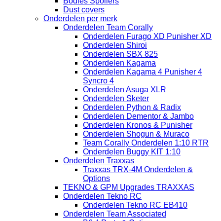
Bodies Spoilers
Dust covers
Onderdelen per merk
Onderdelen Team Corally
Onderdelen Furago XD Punisher XD
Onderdelen Shiroi
Onderdelen SBX 825
Onderdelen Kagama
Onderdelen Kagama 4 Punisher 4
Syncro 4
Onderdelen Asuga XLR
Onderdelen Sketer
Onderdelen Python & Radix
Onderdelen Dementor & Jambo
Onderdelen Kronos & Punisher
Onderdelen Shogun & Muraco
Team Corally Onderdelen 1:10 RTR
Onderdelen Buggy KIT 1:10
Onderdelen Traxxas
Traxxas TRX-4M Onderdelen &
Options
TEKNO & GPM Upgrades TRAXXAS
Onderdelen Tekno RC
Onderdelen Tekno RC EB410
Onderdelen Team Associated