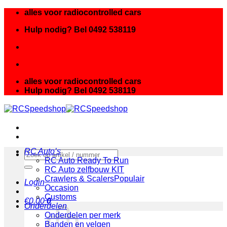
Ga
alles voor radiocontrolled cars
naar
Hulp nodig? Bel 0492 538119
inhoud
alles voor radiocontrolled cars
Hulp nodig? Bel 0492 538119
RC Auto’s
Zoeken
RC Auto Ready To Run
naar:
RC Auto zelfbouw KIT
Crawlers & Scalers
Login
Occasion
Customs
€
0.00
0
Onderdelen
Onderdelen per merk
Banden en velgen