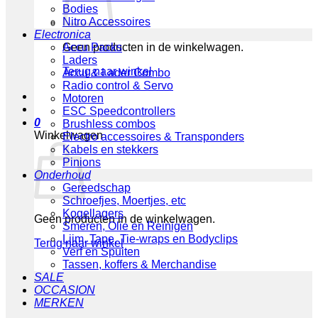
Bodies
Nitro Accessoires
Electronica
Geen producten in de winkelwagen.
Accu Packs
Laders
Terug naar winkel
Accu & Lader Combo
Radio control & Servo
Motoren
ESC Speedcontrollers
0
Brushless combos
Winkelwagen
Electro accessoires & Transponders
Kabels en stekkers
Pinions
Onderhoud
Gereedschap
Schroefjes, Moertjes, etc
Kogellagers
Geen producten in de winkelwagen.
Smeren, Olie en Reinigen
Lijm, Tape, Tie-wraps en Bodyclips
Terug naar winkel
Verf en Spuiten
Tassen, koffers & Merchandise
SALE
OCCASION
MERKEN