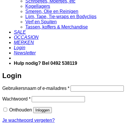
Schroefjes, Moertjes, etc
Kogellagers
Smeren, Olie en Reinigen
Lijm, Tape, Tie-wraps en Bodyclips
Verf en Spuiten
Tassen, koffers & Merchandise
SALE
OCCASION
MERKEN
Login
Newsletter
Hulp nodig? Bel 0492 538119
Login
Vereist
Gebruikersnaam of e-mailadres
*
Vereist
Wachtwoord
*
Onthouden
Inloggen
Je wachtwoord vergeten?