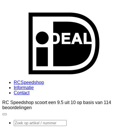
I
RCSpeedshop
Informatie
Contact
RC Speedshop scoort een
9.5
uit
10
op basis van
114
beoordelingen
Zoeken
naar: