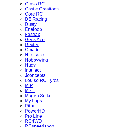
Cross RC
Castle Creations
Core RC
DE Racing
Dusty
Eneloop
Fastrax
Gens Ace
Revtec
Gmade
Hiro seiko
Hobbywing
Hudy
Intellect
Jconcepts
Louise RC Tyres
MIP
MST
Mugen Seiki
My Laps
Pitbull
PowerHD
Pro Line
RC4WD
RCspeedshop