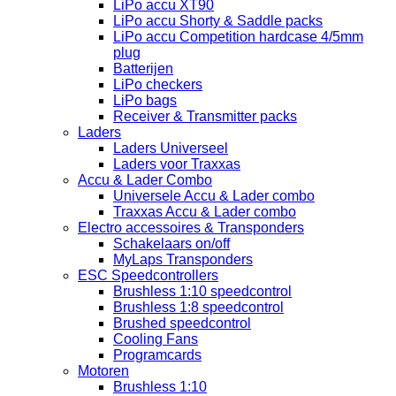
LiPo accu XT90
LiPo accu Shorty & Saddle packs
LiPo accu Competition hardcase 4/5mm
plug
Batterijen
LiPo checkers
LiPo bags
Receiver & Transmitter packs
Laders
Laders Universeel
Laders voor Traxxas
Accu & Lader Combo
Universele Accu & Lader combo
Traxxas Accu & Lader combo
Electro accessoires & Transponders
Schakelaars on/off
MyLaps Transponders
ESC Speedcontrollers
Brushless 1:10 speedcontrol
Brushless 1:8 speedcontrol
Brushed speedcontrol
Cooling Fans
Programcards
Motoren
Brushless 1:10