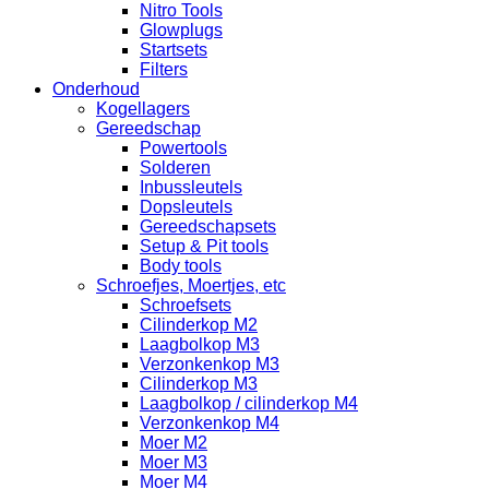
Nitro Tools
Glowplugs
Startsets
Filters
Onderhoud
Kogellagers
Gereedschap
Powertools
Solderen
Inbussleutels
Dopsleutels
Gereedschapsets
Setup & Pit tools
Body tools
Schroefjes, Moertjes, etc
Schroefsets
Cilinderkop M2
Laagbolkop M3
Verzonkenkop M3
Cilinderkop M3
Laagbolkop / cilinderkop M4
Verzonkenkop M4
Moer M2
Moer M3
Moer M4