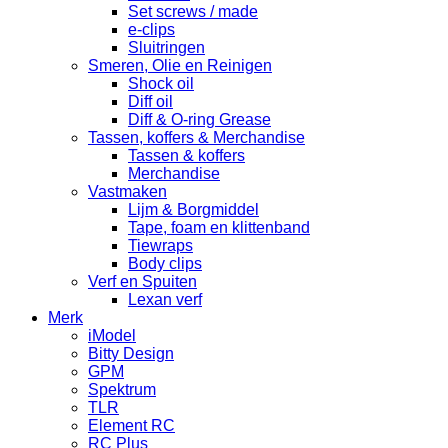
Set screws / made
e-clips
Sluitringen
Smeren, Olie en Reinigen
Shock oil
Diff oil
Diff & O-ring Grease
Tassen, koffers & Merchandise
Tassen & koffers
Merchandise
Vastmaken
Lijm & Borgmiddel
Tape, foam en klittenband
Tiewraps
Body clips
Verf en Spuiten
Lexan verf
Merk
iModel
Bitty Design
GPM
Spektrum
TLR
Element RC
RC Plus