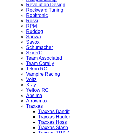
Revolution Design
Reckward Tuning
Robitronic
Rossi
RPM
Ruddog
Sanwa
Savox
Schumacher
Sky RC
Team Associated
Team Corally
Tekno RC
Vampire Racing
Voltz
Xray
Yellow RC
Absima
Arrowmax
Traxxas
Traxxas Bandit
Traxxas Hauler
Traxxas Hoss
Traxxas Slash
Traxxas TRX-4