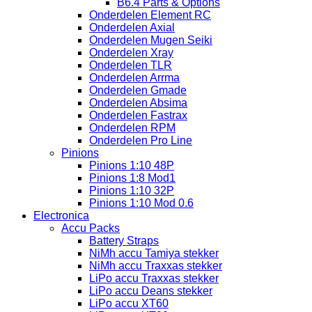
B6.4 Parts & Options
Onderdelen Element RC
Onderdelen Axial
Onderdelen Mugen Seiki
Onderdelen Xray
Onderdelen TLR
Onderdelen Arrma
Onderdelen Gmade
Onderdelen Absima
Onderdelen Fastrax
Onderdelen RPM
Onderdelen Pro Line
Pinions
Pinions 1:10 48P
Pinions 1:8 Mod1
Pinions 1:10 32P
Pinions 1:10 Mod 0.6
Electronica
Accu Packs
Battery Straps
NiMh accu Tamiya stekker
NiMh accu Traxxas stekker
LiPo accu Traxxas stekker
LiPo accu Deans stekker
LiPo accu XT60