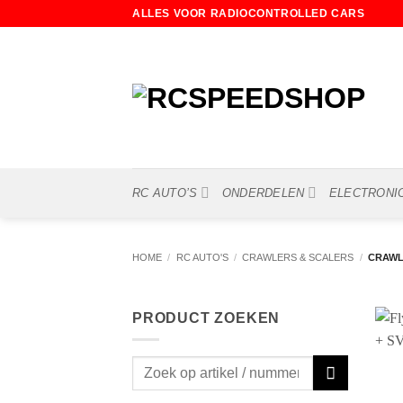
Ga
ALLES VOOR RADIOCONTROLLED CARS
naar
inhoud
RC AUTO’S
ONDERDELEN
ELECTRONI
HOME
/
RC AUTO'S
/
CRAWLERS & SCALERS
/
CRAWL
PRODUCT ZOEKEN
Zoeken
naar: