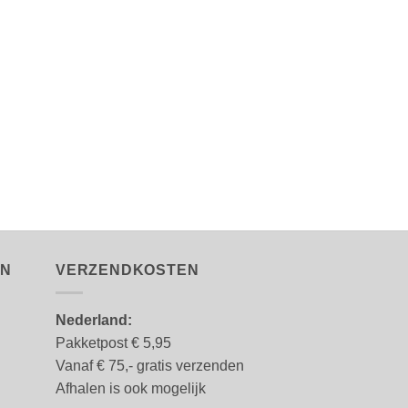
EN
VERZENDKOSTEN
Nederland:
Pakketpost € 5,95
Vanaf € 75,- gratis verzenden
Afhalen is ook mogelijk