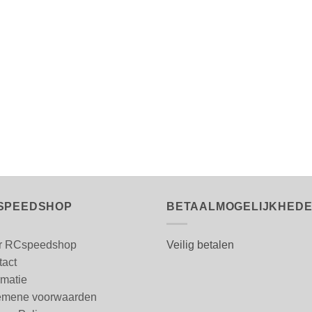
SPEEDSHOP
BETAALMOGELIJKHED
r RCspeedshop
Veilig betalen
tact
rmatie
emene voorwaarden