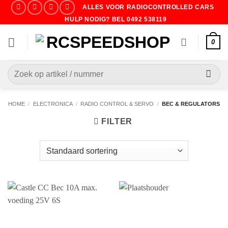
Ga
ALLES VOOR RADIOCONTROLLED CARS
naar
HULP NODIG? BEL 0492 538119
inhoud
0
Zoeken
naar:
HOME
/
ELECTRONICA
/
RADIO CONTROL & SERVO
/
BEC & REGULATORS
FILTER