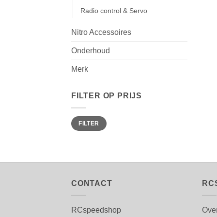
Radio control & Servo
Nitro Accessoires
Onderhoud
Merk
FILTER OP PRIJS
Min.
Max.
FILTER
prijs
prijs
CONTACT
RC
RCspeedshop
Ove