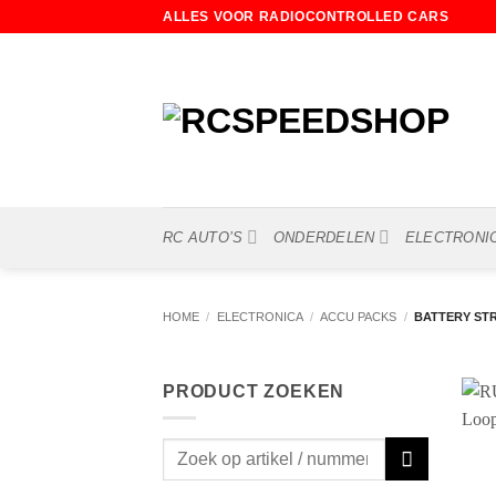
Ga
ALLES VOOR RADIOCONTROLLED CARS
naar
inhoud
RC AUTO’S
ONDERDELEN
ELECTRONI
HOME
/
ELECTRONICA
/
ACCU PACKS
/
BATTERY ST
PRODUCT ZOEKEN
Zoeken
naar: