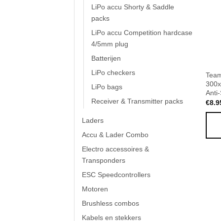
LiPo accu Shorty & Saddle
packs
LiPo accu Competition hardcase
4/5mm plug
Batterijen
LiPo checkers
Team
300x
LiPo bags
Anti-
Receiver & Transmitter packs
€
8.9
Laders
Accu & Lader Combo
Electro accessoires &
Transponders
ESC Speedcontrollers
Motoren
Brushless combos
Kabels en stekkers