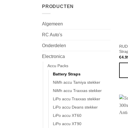
PRODUCTEN
Algemeen
RC Auto's
Onderdelen
RUDD
Stra
Electronica
€
4.9
Accu Packs
Battery Straps
NiMh accu Tamiya stekker
NiMh accu Traxxas stekker
LiPo accu Traxxas stekker
LiPo accu Deans stekker
LiPo accu XT60
LiPo accu XT90