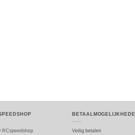
SPEEDSHOP
BETAALMOGELIJKHED
r RCspeedshop
Veilig betalen