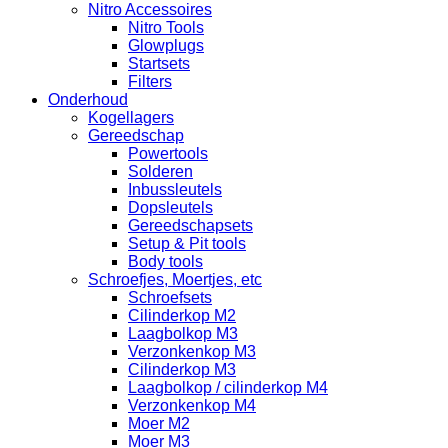
Nitro Accessoires
Nitro Tools
Glowplugs
Startsets
Filters
Onderhoud
Kogellagers
Gereedschap
Powertools
Solderen
Inbussleutels
Dopsleutels
Gereedschapsets
Setup & Pit tools
Body tools
Schroefjes, Moertjes, etc
Schroefsets
Cilinderkop M2
Laagbolkop M3
Verzonkenkop M3
Cilinderkop M3
Laagbolkop / cilinderkop M4
Verzonkenkop M4
Moer M2
Moer M3