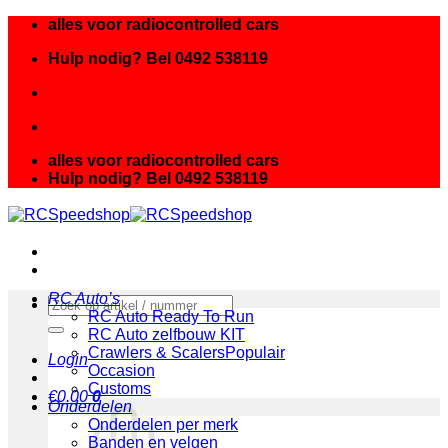
Ga
alles voor radiocontrolled cars
naar
Hulp nodig? Bel 0492 538119
inhoud
alles voor radiocontrolled cars
Hulp nodig? Bel 0492 538119
RC Auto’s
Zoeken
RC Auto Ready To Run
naar:
RC Auto zelfbouw KIT
Crawlers & Scalers
Login
Occasion
Customs
€
0.00
0
Onderdelen
Onderdelen per merk
Banden en velgen