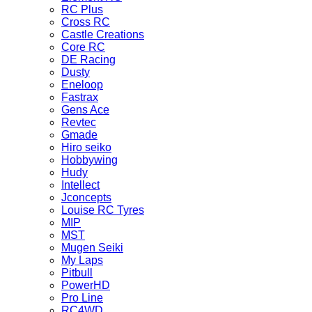
RC Plus
Cross RC
Castle Creations
Core RC
DE Racing
Dusty
Eneloop
Fastrax
Gens Ace
Revtec
Gmade
Hiro seiko
Hobbywing
Hudy
Intellect
Jconcepts
Louise RC Tyres
MIP
MST
Mugen Seiki
My Laps
Pitbull
PowerHD
Pro Line
RC4WD