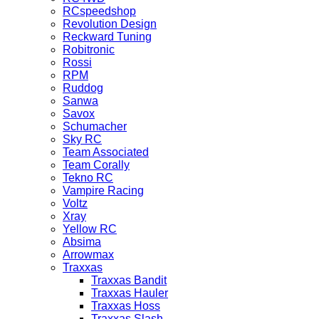
RCspeedshop
Revolution Design
Reckward Tuning
Robitronic
Rossi
RPM
Ruddog
Sanwa
Savox
Schumacher
Sky RC
Team Associated
Team Corally
Tekno RC
Vampire Racing
Voltz
Xray
Yellow RC
Absima
Arrowmax
Traxxas
Traxxas Bandit
Traxxas Hauler
Traxxas Hoss
Traxxas Slash