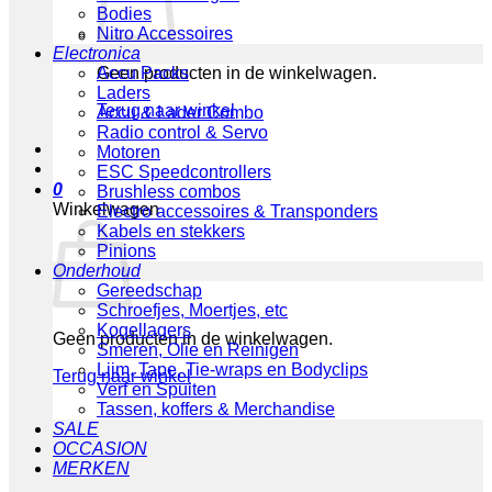
Bodies
Nitro Accessoires
Electronica
Geen producten in de winkelwagen.
Accu Packs
Laders
Terug naar winkel
Accu & Lader Combo
Radio control & Servo
Motoren
ESC Speedcontrollers
0
Brushless combos
Winkelwagen
Electro accessoires & Transponders
Kabels en stekkers
Pinions
Onderhoud
Gereedschap
Schroefjes, Moertjes, etc
Kogellagers
Geen producten in de winkelwagen.
Smeren, Olie en Reinigen
Lijm, Tape, Tie-wraps en Bodyclips
Terug naar winkel
Verf en Spuiten
Tassen, koffers & Merchandise
SALE
OCCASION
MERKEN