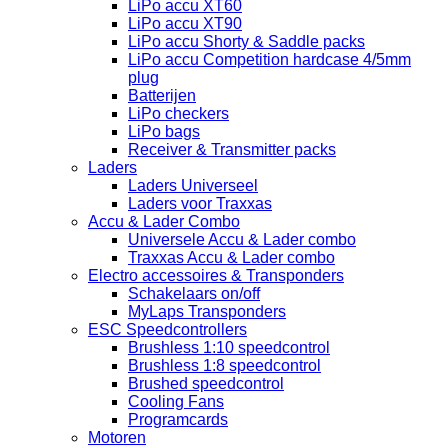
LiPo accu XT60
LiPo accu XT90
LiPo accu Shorty & Saddle packs
LiPo accu Competition hardcase 4/5mm
plug
Batterijen
LiPo checkers
LiPo bags
Receiver & Transmitter packs
Laders
Laders Universeel
Laders voor Traxxas
Accu & Lader Combo
Universele Accu & Lader combo
Traxxas Accu & Lader combo
Electro accessoires & Transponders
Schakelaars on/off
MyLaps Transponders
ESC Speedcontrollers
Brushless 1:10 speedcontrol
Brushless 1:8 speedcontrol
Brushed speedcontrol
Cooling Fans
Programcards
Motoren