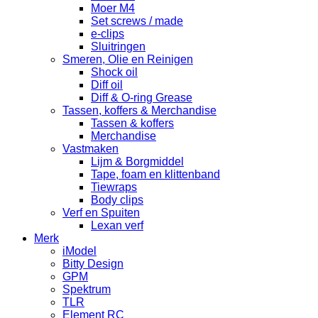
Moer M4
Set screws / made
e-clips
Sluitringen
Smeren, Olie en Reinigen
Shock oil
Diff oil
Diff & O-ring Grease
Tassen, koffers & Merchandise
Tassen & koffers
Merchandise
Vastmaken
Lijm & Borgmiddel
Tape, foam en klittenband
Tiewraps
Body clips
Verf en Spuiten
Lexan verf
Merk
iModel
Bitty Design
GPM
Spektrum
TLR
Element RC