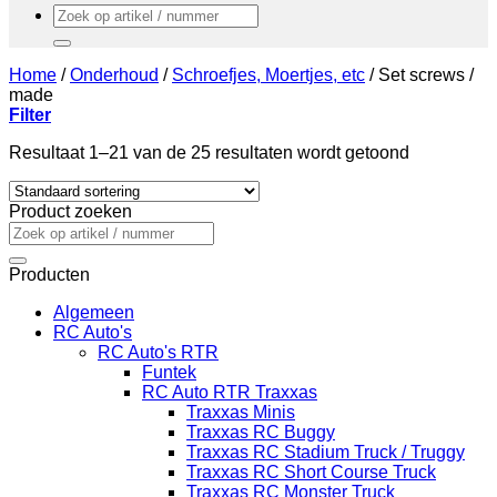
Zoeken
naar:
Home
/
Onderhoud
/
Schroefjes, Moertjes, etc
/
Set screws /
made
Filter
Resultaat 1–21 van de 25 resultaten wordt getoond
Product zoeken
Zoeken
naar:
Producten
Algemeen
RC Auto's
RC Auto's RTR
Funtek
RC Auto RTR Traxxas
Traxxas Minis
Traxxas RC Buggy
Traxxas RC Stadium Truck / Truggy
Traxxas RC Short Course Truck
Traxxas RC Monster Truck