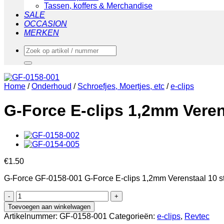
Tassen, koffers & Merchandise
SALE
OCCASION
MERKEN
Zoeken
naar:
Home
/
Onderhoud
/
Schroefjes, Moertjes, etc
/
e-clips
G-Force E-clips 1,2mm Veren
€
1.50
G-Force GF-0158-001 G-Force E-clips 1,2mm Verenstaal 10 s
G-
Force
Toevoegen aan winkelwagen
E-
Artikelnummer:
GF-0158-001
Categorieën:
e-clips
,
Revtec
clips