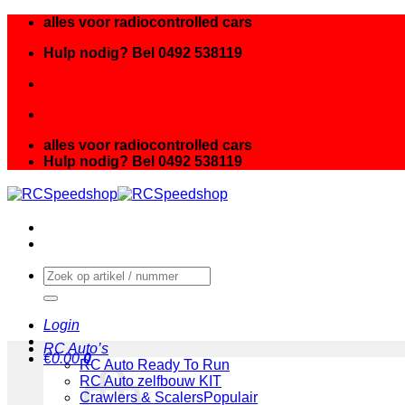
Ga
alles voor radiocontrolled cars
naar
Hulp nodig? Bel 0492 538119
inhoud
alles voor radiocontrolled cars
Hulp nodig? Bel 0492 538119
Zoeken
naar:
Login
RC Auto’s
€
0.00
0
RC Auto Ready To Run
RC Auto zelfbouw KIT
Crawlers & Scalers