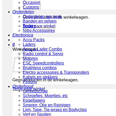
Occasion
Customs
Onderdelen
Onderdelen per merk
Geen producten in de winkelwagen.
Banden en velgen
Bodies
Terug naar winkel
Nitro Accessoires
Electronica
Accu Packs
Laders
0
Accu & Lader Combo
Winkelwagen
Radio control & Servo
Motoren
ESC Speedcontrollers
Brushless combos
Electro accessoires & Transponders
Kabels en stekkers
Geen producten in de winkelwagen.
Pinions
Onderhoud
Terug naar winkel
Gereedschap
Schroefjes, Moertjes, etc
Kogellagers
Smeren, Olie en Reinigen
Lijm, Tape, Tie-wraps en Bodyclips
Verf en Spuiten