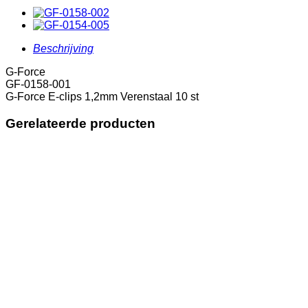
1,2mm
Verenstaal
10
st
Beschrijving
aantal
G-Force
GF-0158-001
G-Force E-clips 1,2mm Verenstaal 10 st
Gerelateerde producten