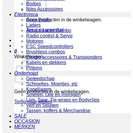
Bodies
Nitro Accessoires
Electronica
Geen producten in de winkelwagen.
Accu Packs
Laders
Terug naar winkel
Accu & Lader Combo
Radio control & Servo
Motoren
ESC Speedcontrollers
0
Brushless combos
Winkelwagen
Electro accessoires & Transponders
Kabels en stekkers
Pinions
Onderhoud
Gereedschap
Schroefjes, Moertjes, etc
Kogellagers
Geen producten in de winkelwagen.
Smeren, Olie en Reinigen
Lijm, Tape, Tie-wraps en Bodyclips
Terug naar winkel
Verf en Spuiten
Tassen, koffers & Merchandise
SALE
OCCASION
MERKEN