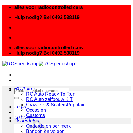
Ga
alles voor radiocontrolled cars
naar
Hulp nodig? Bel 0492 538119
inhoud
alles voor radiocontrolled cars
Hulp nodig? Bel 0492 538119
RC Auto’s
Zoeken
RC Auto Ready To Run
naar:
RC Auto zelfbouw KIT
Crawlers & Scalers
Login
Occasion
Customs
€
0.00
0
Onderdelen
Onderdelen per merk
Banden en velgen