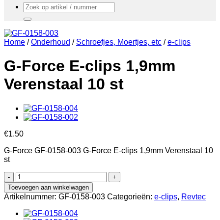
Zoeken
naar:
Home
/
Onderhoud
/
Schroefjes, Moertjes, etc
/
e-clips
G-Force E-clips 1,9mm
Verenstaal 10 st
€
1.50
G-Force GF-0158-003 G-Force E-clips 1,9mm Verenstaal 10
st
G-
Force
Toevoegen aan winkelwagen
E-
Artikelnummer:
GF-0158-003
Categorieën:
e-clips
,
Revtec
clips
1,9mm
Verenstaal