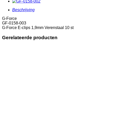
10
st
Beschrijving
aantal
G-Force
GF-0158-003
G-Force E-clips 1,9mm Verenstaal 10 st
Gerelateerde producten