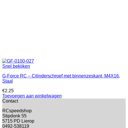
Snel bekijken
G-Force RC – Cilinderschroef met binnenzeskant, M4X16,
Staal
€
2.25
Toevoegen aan winkelwagen
Contact
RCspeedshop
Stipdonk 55
5715 PD Lierop
0492-538119