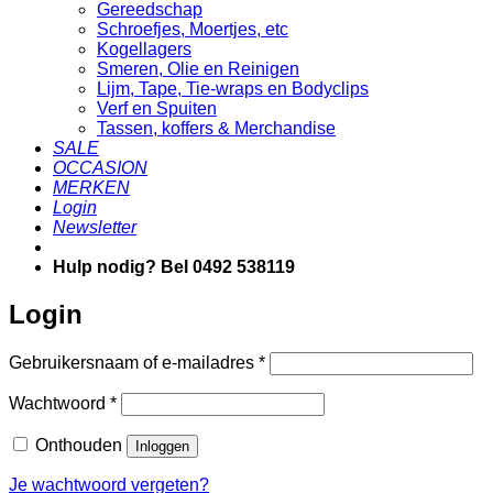
Gereedschap
Schroefjes, Moertjes, etc
Kogellagers
Smeren, Olie en Reinigen
Lijm, Tape, Tie-wraps en Bodyclips
Verf en Spuiten
Tassen, koffers & Merchandise
SALE
OCCASION
MERKEN
Login
Newsletter
Hulp nodig? Bel 0492 538119
Login
Vereist
Gebruikersnaam of e-mailadres
*
Vereist
Wachtwoord
*
Onthouden
Inloggen
Je wachtwoord vergeten?