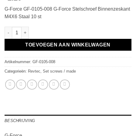
G-Force GF-0105-008 G-Force Stelschroef Binnenzeskant
M4X6 Staal 10 st
G-Force Stelschroef Binnenzeskant M4X6 Staal 10 st aantal
TOEVOEGEN AAN WINKELWAGEN
Artikelnummer:
GF-0105-008
Categorieën:
Revtec
,
Set screws / made
BESCHRIJVING
G-Force