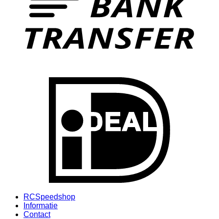
I
RCSpeedshop
Informatie
Contact