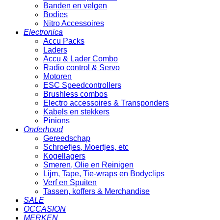
Banden en velgen
Bodies
Nitro Accessoires
Electronica
Accu Packs
Laders
Accu & Lader Combo
Radio control & Servo
Motoren
ESC Speedcontrollers
Brushless combos
Electro accessoires & Transponders
Kabels en stekkers
Pinions
Onderhoud
Gereedschap
Schroefjes, Moertjes, etc
Kogellagers
Smeren, Olie en Reinigen
Lijm, Tape, Tie-wraps en Bodyclips
Verf en Spuiten
Tassen, koffers & Merchandise
SALE
OCCASION
MERKEN