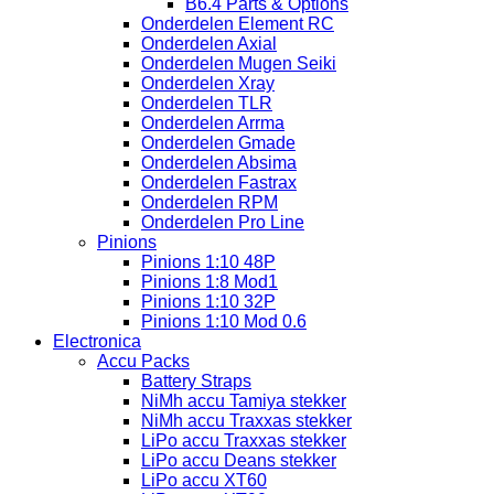
B6.4 Parts & Options
Onderdelen Element RC
Onderdelen Axial
Onderdelen Mugen Seiki
Onderdelen Xray
Onderdelen TLR
Onderdelen Arrma
Onderdelen Gmade
Onderdelen Absima
Onderdelen Fastrax
Onderdelen RPM
Onderdelen Pro Line
Pinions
Pinions 1:10 48P
Pinions 1:8 Mod1
Pinions 1:10 32P
Pinions 1:10 Mod 0.6
Electronica
Accu Packs
Battery Straps
NiMh accu Tamiya stekker
NiMh accu Traxxas stekker
LiPo accu Traxxas stekker
LiPo accu Deans stekker
LiPo accu XT60