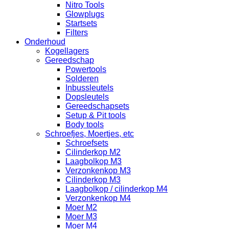
Nitro Tools
Glowplugs
Startsets
Filters
Onderhoud
Kogellagers
Gereedschap
Powertools
Solderen
Inbussleutels
Dopsleutels
Gereedschapsets
Setup & Pit tools
Body tools
Schroefjes, Moertjes, etc
Schroefsets
Cilinderkop M2
Laagbolkop M3
Verzonkenkop M3
Cilinderkop M3
Laagbolkop / cilinderkop M4
Verzonkenkop M4
Moer M2
Moer M3
Moer M4