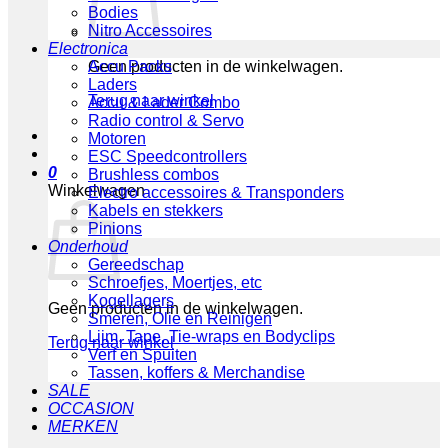
Bodies
Nitro Accessoires
Electronica
Geen producten in de winkelwagen.
Accu Packs
Laders
Terug naar winkel
Accu & Lader Combo
Radio control & Servo
Motoren
ESC Speedcontrollers
0
Brushless combos
Winkelwagen
Electro accessoires & Transponders
Kabels en stekkers
Pinions
Onderhoud
Gereedschap
Schroefjes, Moertjes, etc
Kogellagers
Geen producten in de winkelwagen.
Smeren, Olie en Reinigen
Lijm, Tape, Tie-wraps en Bodyclips
Terug naar winkel
Verf en Spuiten
Tassen, koffers & Merchandise
SALE
OCCASION
MERKEN