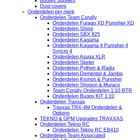
Bodies Spoilers
Dust covers
Onderdelen per merk
Onderdelen Team Corally
Onderdelen Furago XD Punisher XD
Onderdelen Shiroi
Onderdelen SBX 825
Onderdelen Kagama
Onderdelen Kagama 4 Punisher 4
Syncro 4
Onderdelen Asuga XLR
Onderdelen Sketer
Onderdelen Python & Radix
Onderdelen Dementor & Jambo
Onderdelen Kronos & Punisher
Onderdelen Shogun & Muraco
Team Corally Onderdelen 1:10 RTR
Onderdelen Buggy KIT 1:10
Onderdelen Traxxas
Traxxas TRX-4M Onderdelen &
Options
TEKNO & GPM Upgrades TRAXXAS
Onderdelen Tekno RC
Onderdelen Tekno RC EB410
Onderdelen Team Associated