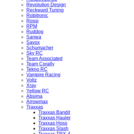
Revolution Design
Reckward Tuning
Robitronic
Rossi
RPM
Ruddog
Sanwa
Savox
Schumacher
Sky RC
Team Associated
Team Corally
Tekno RC
Vampire Racing
Voltz
Xray
Yellow RC
Absima
Arrowmax
Traxxas
Traxxas Bandit
Traxxas Hauler
Traxxas Hoss
Traxxas Slash
Traxxas TRX-4