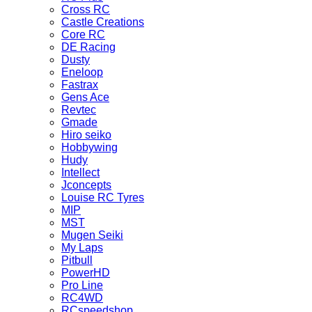
Cross RC
Castle Creations
Core RC
DE Racing
Dusty
Eneloop
Fastrax
Gens Ace
Revtec
Gmade
Hiro seiko
Hobbywing
Hudy
Intellect
Jconcepts
Louise RC Tyres
MIP
MST
Mugen Seiki
My Laps
Pitbull
PowerHD
Pro Line
RC4WD
RCspeedshop