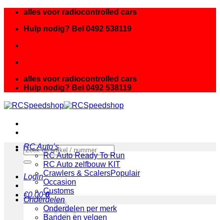
Ga
alles voor radiocontrolled cars
naar
Hulp nodig? Bel 0492 538119
inhoud
alles voor radiocontrolled cars
Hulp nodig? Bel 0492 538119
RC Auto’s
Zoeken
RC Auto Ready To Run
naar:
RC Auto zelfbouw KIT
Crawlers & Scalers
Login
Occasion
Customs
€
0.00
0
Onderdelen
Onderdelen per merk
Banden en velgen