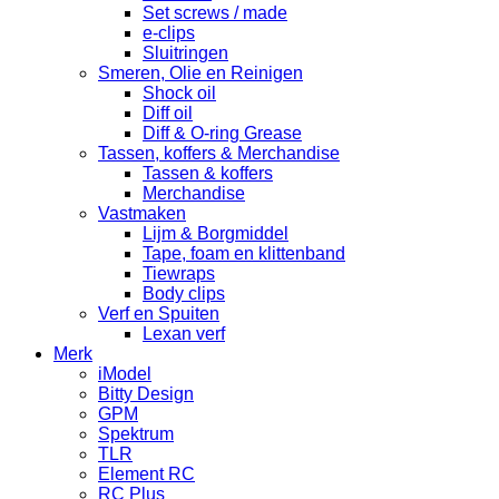
Set screws / made
e-clips
Sluitringen
Smeren, Olie en Reinigen
Shock oil
Diff oil
Diff & O-ring Grease
Tassen, koffers & Merchandise
Tassen & koffers
Merchandise
Vastmaken
Lijm & Borgmiddel
Tape, foam en klittenband
Tiewraps
Body clips
Verf en Spuiten
Lexan verf
Merk
iModel
Bitty Design
GPM
Spektrum
TLR
Element RC
RC Plus