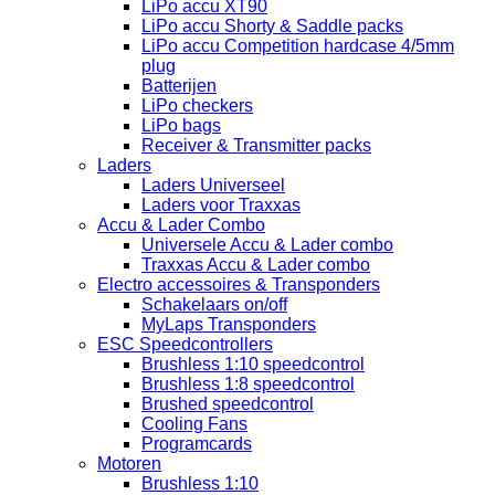
LiPo accu XT90
LiPo accu Shorty & Saddle packs
LiPo accu Competition hardcase 4/5mm
plug
Batterijen
LiPo checkers
LiPo bags
Receiver & Transmitter packs
Laders
Laders Universeel
Laders voor Traxxas
Accu & Lader Combo
Universele Accu & Lader combo
Traxxas Accu & Lader combo
Electro accessoires & Transponders
Schakelaars on/off
MyLaps Transponders
ESC Speedcontrollers
Brushless 1:10 speedcontrol
Brushless 1:8 speedcontrol
Brushed speedcontrol
Cooling Fans
Programcards
Motoren
Brushless 1:10