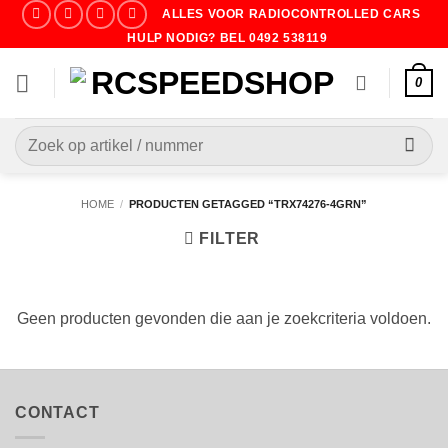
Ga
ALLES VOOR RADIOCONTROLLED CARS
naar
HULP NODIG? BEL 0492 538119
inhoud
0
Zoeken
naar:
HOME
/
PRODUCTEN GETAGGED “TRX74276-4GRN”
FILTER
Geen producten gevonden die aan je zoekcriteria voldoen.
CONTACT