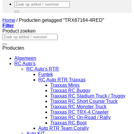
Zoeken
naar:
Home
/
Producten getagged “TRX67164-4RED”
Filter
Product zoeken
Zoeken
naar:
Producten
Algemeen
RC Auto's
RC Auto's RTR
Funtek
RC Auto RTR Traxxas
Traxxas Minis
Traxxas RC Buggy
Traxxas RC Stadium Truck / Truggy
Traxxas RC Short Course Truck
Traxxas RC Monster Truck
Traxxas RC TRX-4 Crawler
Traxxas RC On-Road / Rally
Traxxas RC Boot
Auto RTR Team Corally
Auto KIT