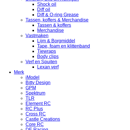
Shock oil
Diff oil
Diff & O-ring Grease
Tassen, koffers & Merchandise
Tassen & koffers
Merchandise
Vastmaken
Lijm & Borgmiddel
Tape, foam en klittenband
Tiewraps
Body clips
Verf en Spuiten
Lexan verf
Merk
iModel
Bitty Design
GPM
Spektrum
TLR
Element RC
RC Plus
Cross RC
Castle Creations
Core RC
DE Racing