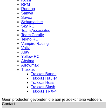
Rossi
RPM
Ruddog
Sanwa
Savox
Schumacher
Sky RC
Team Associated
Team Corally
Tekno RC
Vampire Racing
Voltz
Xray
Yellow RC
Absima
Arrowmax
Traxxas
Traxxas Bandit
Traxxas Hauler
Traxxas Hoss
Traxxas Slash
Traxxas TRX-4
Geen producten gevonden die aan je zoekcriteria voldoen.
Contact