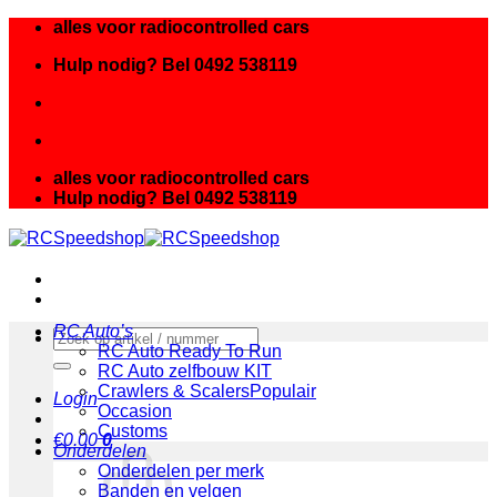
Ga
alles voor radiocontrolled cars
naar
Hulp nodig? Bel 0492 538119
inhoud
alles voor radiocontrolled cars
Hulp nodig? Bel 0492 538119
RC Auto’s
Zoeken
RC Auto Ready To Run
naar:
RC Auto zelfbouw KIT
Crawlers & Scalers
Login
Occasion
Customs
€
0.00
0
Onderdelen
Onderdelen per merk
Banden en velgen