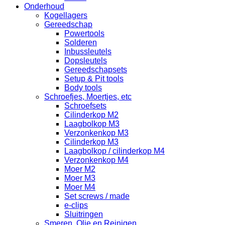
Onderhoud
Kogellagers
Gereedschap
Powertools
Solderen
Inbussleutels
Dopsleutels
Gereedschapsets
Setup & Pit tools
Body tools
Schroefjes, Moertjes, etc
Schroefsets
Cilinderkop M2
Laagbolkop M3
Verzonkenkop M3
Cilinderkop M3
Laagbolkop / cilinderkop M4
Verzonkenkop M4
Moer M2
Moer M3
Moer M4
Set screws / made
e-clips
Sluitringen
Smeren, Olie en Reinigen