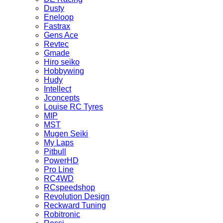
Dusty
Eneloop
Fastrax
Gens Ace
Revtec
Gmade
Hiro seiko
Hobbywing
Hudy
Intellect
Jconcepts
Louise RC Tyres
MIP
MST
Mugen Seiki
My Laps
Pitbull
PowerHD
Pro Line
RC4WD
RCspeedshop
Revolution Design
Reckward Tuning
Robitronic