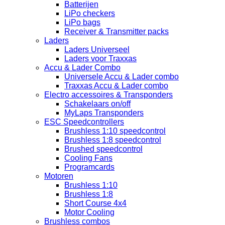
Batterijen
LiPo checkers
LiPo bags
Receiver & Transmitter packs
Laders
Laders Universeel
Laders voor Traxxas
Accu & Lader Combo
Universele Accu & Lader combo
Traxxas Accu & Lader combo
Electro accessoires & Transponders
Schakelaars on/off
MyLaps Transponders
ESC Speedcontrollers
Brushless 1:10 speedcontrol
Brushless 1:8 speedcontrol
Brushed speedcontrol
Cooling Fans
Programcards
Motoren
Brushless 1:10
Brushless 1:8
Short Course 4x4
Motor Cooling
Brushless combos