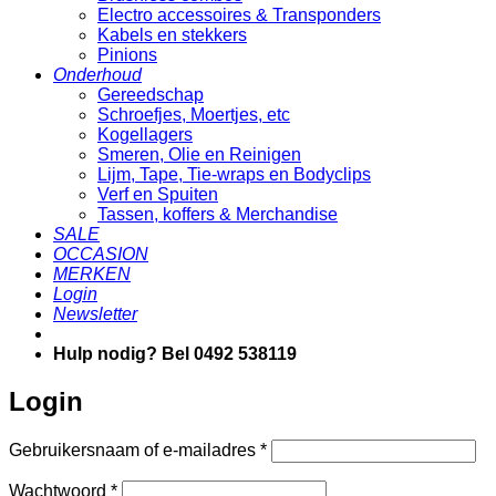
Electro accessoires & Transponders
Kabels en stekkers
Pinions
Onderhoud
Gereedschap
Schroefjes, Moertjes, etc
Kogellagers
Smeren, Olie en Reinigen
Lijm, Tape, Tie-wraps en Bodyclips
Verf en Spuiten
Tassen, koffers & Merchandise
SALE
OCCASION
MERKEN
Login
Newsletter
Hulp nodig? Bel 0492 538119
Login
Vereist
Gebruikersnaam of e-mailadres
*
Vereist
Wachtwoord
*