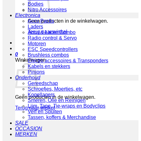
Bodies
Nitro Accessoires
Electronica
Geen producten in de winkelwagen.
Accu Packs
Laders
Terug naar winkel
Accu & Lader Combo
Radio control & Servo
Motoren
ESC Speedcontrollers
0
Brushless combos
Winkelwagen
Electro accessoires & Transponders
Kabels en stekkers
Pinions
Onderhoud
Gereedschap
Schroefjes, Moertjes, etc
Kogellagers
Geen producten in de winkelwagen.
Smeren, Olie en Reinigen
Lijm, Tape, Tie-wraps en Bodyclips
Terug naar winkel
Verf en Spuiten
Tassen, koffers & Merchandise
SALE
OCCASION
MERKEN