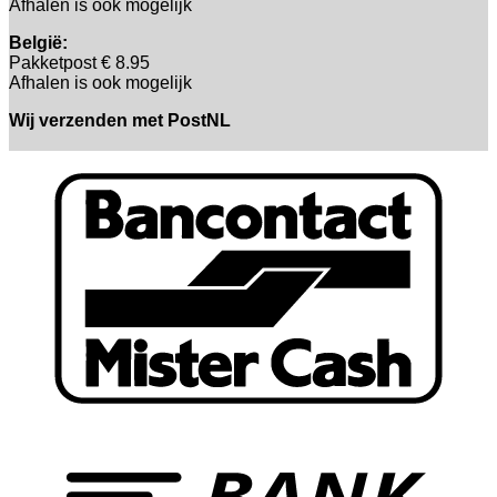
Afhalen is ook mogelijk
België:
Pakketpost € 8.95
Afhalen is ook mogelijk
Wij verzenden met PostNL
B
T