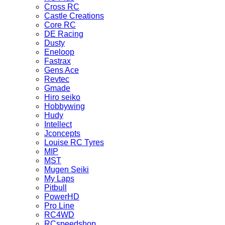
Cross RC
Castle Creations
Core RC
DE Racing
Dusty
Eneloop
Fastrax
Gens Ace
Revtec
Gmade
Hiro seiko
Hobbywing
Hudy
Intellect
Jconcepts
Louise RC Tyres
MIP
MST
Mugen Seiki
My Laps
Pitbull
PowerHD
Pro Line
RC4WD
RCspeedshop