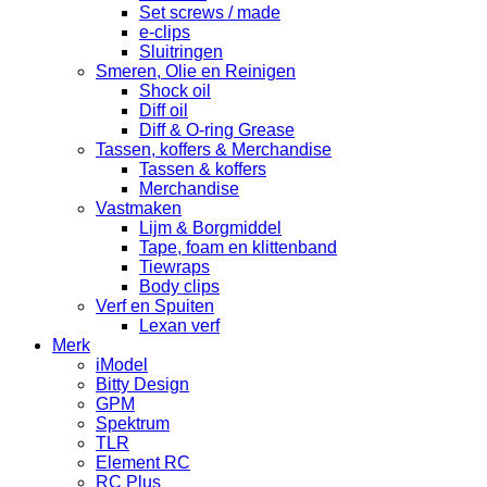
Set screws / made
e-clips
Sluitringen
Smeren, Olie en Reinigen
Shock oil
Diff oil
Diff & O-ring Grease
Tassen, koffers & Merchandise
Tassen & koffers
Merchandise
Vastmaken
Lijm & Borgmiddel
Tape, foam en klittenband
Tiewraps
Body clips
Verf en Spuiten
Lexan verf
Merk
iModel
Bitty Design
GPM
Spektrum
TLR
Element RC
RC Plus