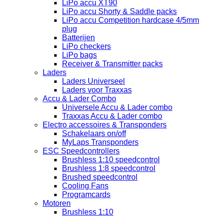
LiPo accu XT90
LiPo accu Shorty & Saddle packs
LiPo accu Competition hardcase 4/5mm
plug
Batterijen
LiPo checkers
LiPo bags
Receiver & Transmitter packs
Laders
Laders Universeel
Laders voor Traxxas
Accu & Lader Combo
Universele Accu & Lader combo
Traxxas Accu & Lader combo
Electro accessoires & Transponders
Schakelaars on/off
MyLaps Transponders
ESC Speedcontrollers
Brushless 1:10 speedcontrol
Brushless 1:8 speedcontrol
Brushed speedcontrol
Cooling Fans
Programcards
Motoren
Brushless 1:10