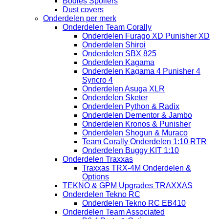
Bodies Spoilers
Dust covers
Onderdelen per merk
Onderdelen Team Corally
Onderdelen Furago XD Punisher XD
Onderdelen Shiroi
Onderdelen SBX 825
Onderdelen Kagama
Onderdelen Kagama 4 Punisher 4
Syncro 4
Onderdelen Asuga XLR
Onderdelen Sketer
Onderdelen Python & Radix
Onderdelen Dementor & Jambo
Onderdelen Kronos & Punisher
Onderdelen Shogun & Muraco
Team Corally Onderdelen 1:10 RTR
Onderdelen Buggy KIT 1:10
Onderdelen Traxxas
Traxxas TRX-4M Onderdelen &
Options
TEKNO & GPM Upgrades TRAXXAS
Onderdelen Tekno RC
Onderdelen Tekno RC EB410
Onderdelen Team Associated