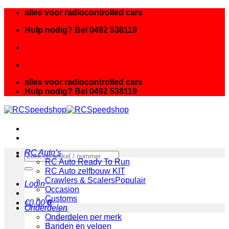
Ga
alles voor radiocontrolled cars
naar
Hulp nodig? Bel 0492 538119
inhoud
alles voor radiocontrolled cars
Hulp nodig? Bel 0492 538119
RC Auto’s
Zoeken
RC Auto Ready To Run
naar:
RC Auto zelfbouw KIT
Crawlers & Scalers
Login
Occasion
Customs
€
0.00
0
Onderdelen
Onderdelen per merk
Banden en velgen