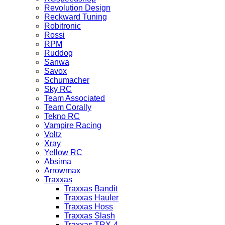
Revolution Design
Reckward Tuning
Robitronic
Rossi
RPM
Ruddog
Sanwa
Savox
Schumacher
Sky RC
Team Associated
Team Corally
Tekno RC
Vampire Racing
Voltz
Xray
Yellow RC
Absima
Arrowmax
Traxxas
Traxxas Bandit
Traxxas Hauler
Traxxas Hoss
Traxxas Slash
Traxxas TRX-4