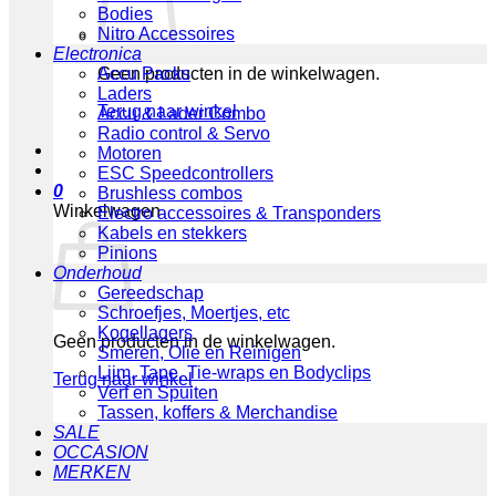
Bodies
Nitro Accessoires
Electronica
Geen producten in de winkelwagen.
Accu Packs
Laders
Terug naar winkel
Accu & Lader Combo
Radio control & Servo
Motoren
ESC Speedcontrollers
0
Brushless combos
Winkelwagen
Electro accessoires & Transponders
Kabels en stekkers
Pinions
Onderhoud
Gereedschap
Schroefjes, Moertjes, etc
Kogellagers
Geen producten in de winkelwagen.
Smeren, Olie en Reinigen
Lijm, Tape, Tie-wraps en Bodyclips
Terug naar winkel
Verf en Spuiten
Tassen, koffers & Merchandise
SALE
OCCASION
MERKEN