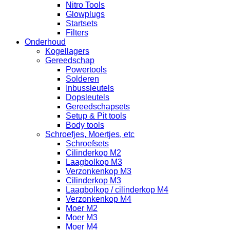
Nitro Tools
Glowplugs
Startsets
Filters
Onderhoud
Kogellagers
Gereedschap
Powertools
Solderen
Inbussleutels
Dopsleutels
Gereedschapsets
Setup & Pit tools
Body tools
Schroefjes, Moertjes, etc
Schroefsets
Cilinderkop M2
Laagbolkop M3
Verzonkenkop M3
Cilinderkop M3
Laagbolkop / cilinderkop M4
Verzonkenkop M4
Moer M2
Moer M3
Moer M4