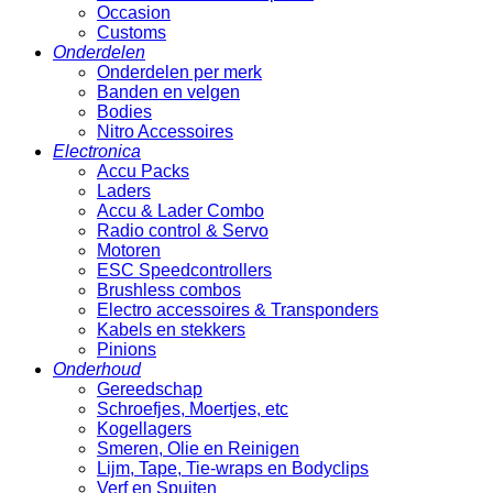
Occasion
Customs
Onderdelen
Onderdelen per merk
Banden en velgen
Bodies
Nitro Accessoires
Electronica
Accu Packs
Laders
Accu & Lader Combo
Radio control & Servo
Motoren
ESC Speedcontrollers
Brushless combos
Electro accessoires & Transponders
Kabels en stekkers
Pinions
Onderhoud
Gereedschap
Schroefjes, Moertjes, etc
Kogellagers
Smeren, Olie en Reinigen
Lijm, Tape, Tie-wraps en Bodyclips
Verf en Spuiten