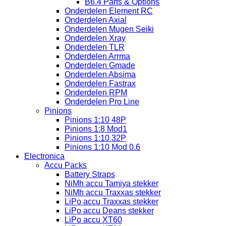
B6.4 Parts & Options
Onderdelen Element RC
Onderdelen Axial
Onderdelen Mugen Seiki
Onderdelen Xray
Onderdelen TLR
Onderdelen Arrma
Onderdelen Gmade
Onderdelen Absima
Onderdelen Fastrax
Onderdelen RPM
Onderdelen Pro Line
Pinions
Pinions 1:10 48P
Pinions 1:8 Mod1
Pinions 1:10 32P
Pinions 1:10 Mod 0.6
Electronica
Accu Packs
Battery Straps
NiMh accu Tamiya stekker
NiMh accu Traxxas stekker
LiPo accu Traxxas stekker
LiPo accu Deans stekker
LiPo accu XT60