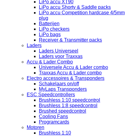
LiPo accu XT90
LiPo accu Shorty & Saddle packs
LiPo accu Competition hardcase 4/5mm
plug
Batterijen
LiPo checkers
LiPo bags
Receiver & Transmitter packs
Laders
Laders Universeel
Laders voor Traxxas
Accu & Lader Combo
Universele Accu & Lader combo
Traxxas Accu & Lader combo
Electro accessoires & Transponders
Schakelaars on/off
MyLaps Transponders
ESC Speedcontrollers
Brushless 1:10 speedcontrol
Brushless 1:8 speedcontrol
Brushed speedcontrol
Cooling Fans
Programcards
Motoren
Brushless 1:10