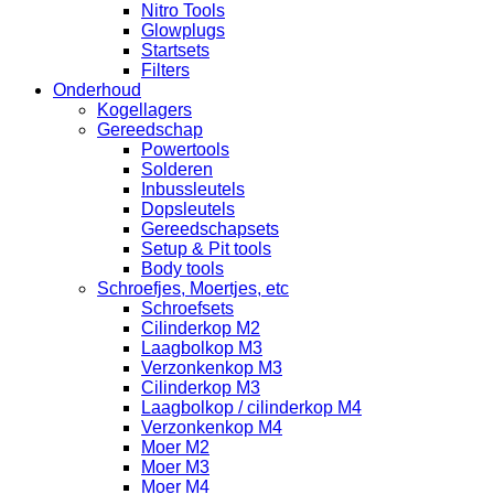
Nitro Tools
Glowplugs
Startsets
Filters
Onderhoud
Kogellagers
Gereedschap
Powertools
Solderen
Inbussleutels
Dopsleutels
Gereedschapsets
Setup & Pit tools
Body tools
Schroefjes, Moertjes, etc
Schroefsets
Cilinderkop M2
Laagbolkop M3
Verzonkenkop M3
Cilinderkop M3
Laagbolkop / cilinderkop M4
Verzonkenkop M4
Moer M2
Moer M3
Moer M4