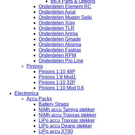
B6.4 Parts & Options
Onderdelen Element RC
Onderdelen Axial
Onderdelen Mugen Seiki
Onderdelen Xray
Onderdelen TLR
Onderdelen Arrma
Onderdelen Gmade
Onderdelen Absima
Onderdelen Fastrax
Onderdelen RPM
Onderdelen Pro Line
Pinions
Pinions 1:10 48P
Pinions 1:8 Mod1
Pinions 1:10 32P
Pinions 1:10 Mod 0.6
Electronica
Accu Packs
Battery Straps
NiMh accu Tamiya stekker
NiMh accu Traxxas stekker
LiPo accu Traxxas stekker
LiPo accu Deans stekker
LiPo accu XT60