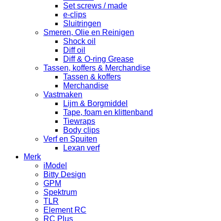
Set screws / made
e-clips
Sluitringen
Smeren, Olie en Reinigen
Shock oil
Diff oil
Diff & O-ring Grease
Tassen, koffers & Merchandise
Tassen & koffers
Merchandise
Vastmaken
Lijm & Borgmiddel
Tape, foam en klittenband
Tiewraps
Body clips
Verf en Spuiten
Lexan verf
Merk
iModel
Bitty Design
GPM
Spektrum
TLR
Element RC
RC Plus