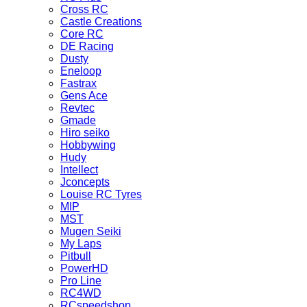
Cross RC
Castle Creations
Core RC
DE Racing
Dusty
Eneloop
Fastrax
Gens Ace
Revtec
Gmade
Hiro seiko
Hobbywing
Hudy
Intellect
Jconcepts
Louise RC Tyres
MIP
MST
Mugen Seiki
My Laps
Pitbull
PowerHD
Pro Line
RC4WD
RCspeedshop