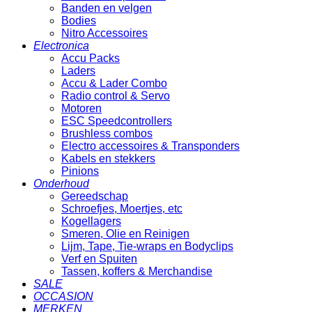
Banden en velgen
Bodies
Nitro Accessoires
Electronica
Accu Packs
Laders
Accu & Lader Combo
Radio control & Servo
Motoren
ESC Speedcontrollers
Brushless combos
Electro accessoires & Transponders
Kabels en stekkers
Pinions
Onderhoud
Gereedschap
Schroefjes, Moertjes, etc
Kogellagers
Smeren, Olie en Reinigen
Lijm, Tape, Tie-wraps en Bodyclips
Verf en Spuiten
Tassen, koffers & Merchandise
SALE
OCCASION
MERKEN