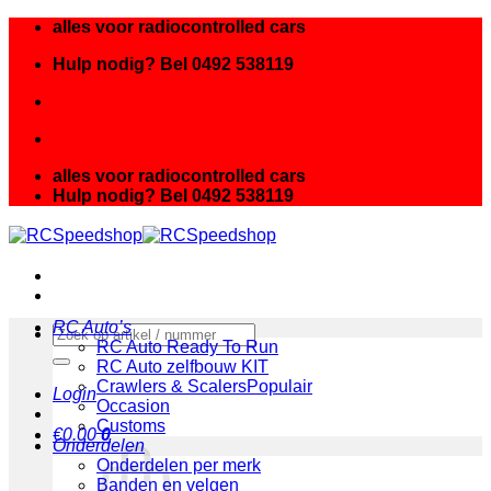
Ga
alles voor radiocontrolled cars
naar
Hulp nodig? Bel 0492 538119
inhoud
alles voor radiocontrolled cars
Hulp nodig? Bel 0492 538119
RC Auto’s
Zoeken
RC Auto Ready To Run
naar:
RC Auto zelfbouw KIT
Crawlers & Scalers
Login
Occasion
Customs
€
0.00
0
Onderdelen
Onderdelen per merk
Banden en velgen