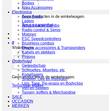
Bodies
Nitro Accessoires
Electronica
Geen producten in de winkelwagen.
Accu Packs
Laders
Terug naar winkel
Accu & Lader Combo
Radio control & Servo
Motoren
ESC Speedcontrollers
0
Brushless combos
Winkelwagen
Electro accessoires & Transponders
Kabels en stekkers
Pinions
Onderhoud
Gereedschap
Schroefjes, Moertjes, etc
Kogellagers
Geen producten in de winkelwagen.
Smeren, Olie en Reinigen
Lijm, Tape, Tie-wraps en Bodyclips
Terug naar winkel
Verf en Spuiten
Tassen, koffers & Merchandise
SALE
OCCASION
MERKEN