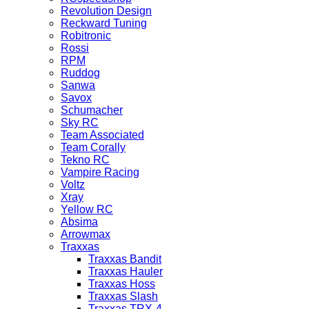
Revolution Design
Reckward Tuning
Robitronic
Rossi
RPM
Ruddog
Sanwa
Savox
Schumacher
Sky RC
Team Associated
Team Corally
Tekno RC
Vampire Racing
Voltz
Xray
Yellow RC
Absima
Arrowmax
Traxxas
Traxxas Bandit
Traxxas Hauler
Traxxas Hoss
Traxxas Slash
Traxxas TRX-4