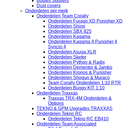
Bodies Spoilers
Dust covers
Onderdelen per merk
Onderdelen Team Corally
Onderdelen Furago XD Punisher XD
Onderdelen Shiroi
Onderdelen SBX 825
Onderdelen Kagama
Onderdelen Kagama 4 Punisher 4
Syncro 4
Onderdelen Asuga XLR
Onderdelen Sketer
Onderdelen Python & Radix
Onderdelen Dementor & Jambo
Onderdelen Kronos & Punisher
Onderdelen Shogun & Muraco
Team Corally Onderdelen 1:10 RTR
Onderdelen Buggy KIT 1:10
Onderdelen Traxxas
Traxxas TRX-4M Onderdelen &
Options
TEKNO & GPM Upgrades TRAXXAS
Onderdelen Tekno RC
Onderdelen Tekno RC EB410
Onderdelen Team Associated