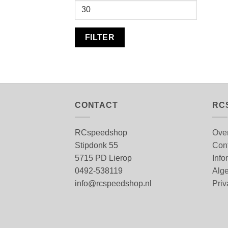
Max.
prijs
FILTER
CONTACT
RC
RCspeedshop
Ove
Stipdonk 55
Con
5715 PD Lierop
Info
0492-538119
Alg
info@rcspeedshop.nl
Priv