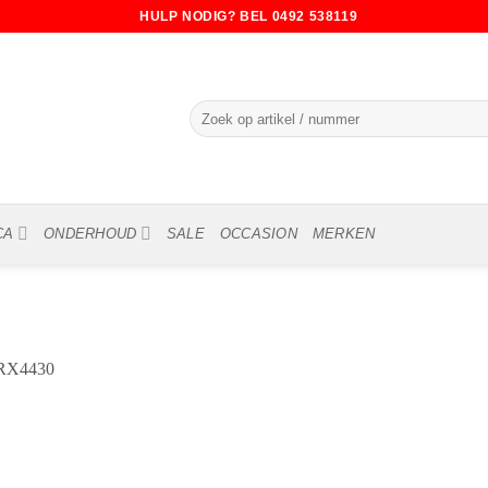
HULP NODIG? BEL 0492 538119
Zoeken
naar:
CA
ONDERHOUD
SALE
OCCASION
MERKEN