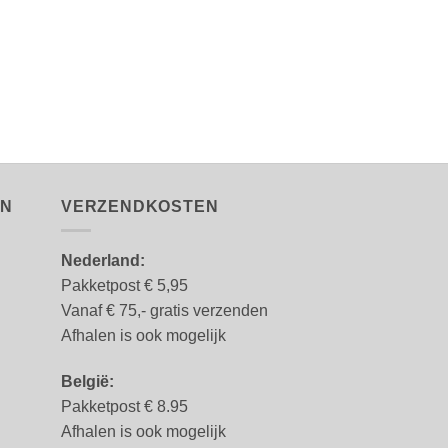
EN
VERZENDKOSTEN
Nederland:
Pakketpost € 5,95
Vanaf € 75,- gratis verzenden
Afhalen is ook mogelijk
België:
Pakketpost € 8.95
Afhalen is ook mogelijk