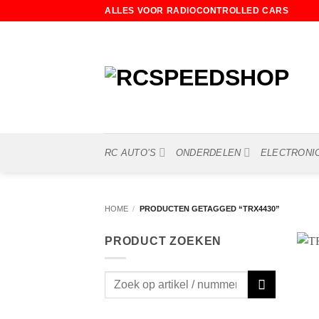
Ga
ALLES VOOR RADIOCONTROLLED CARS
naar
inhoud
RC AUTO’S
ONDERDELEN
ELECTRONI
HOME
/
PRODUCTEN GETAGGED “TRX4430”
PRODUCT ZOEKEN
Zoeken
naar: