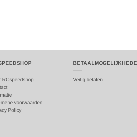
SPEEDSHOP
BETAALMOGELIJKHED
r RCspeedshop
Veilig betalen
tact
rmatie
emene voorwaarden
acy Policy