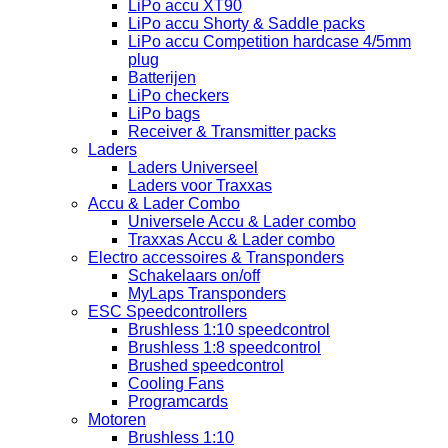
LiPo accu XT90
LiPo accu Shorty & Saddle packs
LiPo accu Competition hardcase 4/5mm
plug
Batterijen
LiPo checkers
LiPo bags
Receiver & Transmitter packs
Laders
Laders Universeel
Laders voor Traxxas
Accu & Lader Combo
Universele Accu & Lader combo
Traxxas Accu & Lader combo
Electro accessoires & Transponders
Schakelaars on/off
MyLaps Transponders
ESC Speedcontrollers
Brushless 1:10 speedcontrol
Brushless 1:8 speedcontrol
Brushed speedcontrol
Cooling Fans
Programcards
Motoren
Brushless 1:10