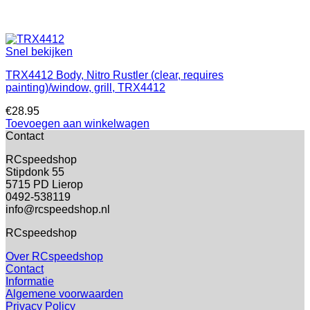
Snel bekijken
TRX4412 Body, Nitro Rustler (clear, requires
painting)/window, grill, TRX4412
€
28.95
Toevoegen aan winkelwagen
Contact
RCspeedshop
Stipdonk 55
5715 PD Lierop
0492-538119
info@rcspeedshop.nl
RCspeedshop
Over RCspeedshop
Contact
Informatie
Algemene voorwaarden
Privacy Policy