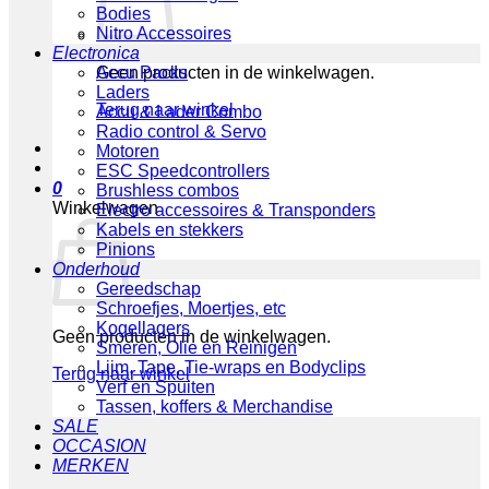
Bodies
Nitro Accessoires
Electronica
Geen producten in de winkelwagen.
Accu Packs
Laders
Terug naar winkel
Accu & Lader Combo
Radio control & Servo
Motoren
ESC Speedcontrollers
0
Brushless combos
Winkelwagen
Electro accessoires & Transponders
Kabels en stekkers
Pinions
Onderhoud
Gereedschap
Schroefjes, Moertjes, etc
Kogellagers
Geen producten in de winkelwagen.
Smeren, Olie en Reinigen
Lijm, Tape, Tie-wraps en Bodyclips
Terug naar winkel
Verf en Spuiten
Tassen, koffers & Merchandise
SALE
OCCASION
MERKEN