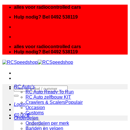
Ga
alles voor radiocontrolled cars
naar
Hulp nodig? Bel 0492 538119
inhoud
alles voor radiocontrolled cars
Hulp nodig? Bel 0492 538119
RC Auto’s
Zoeken
RC Auto Ready To Run
naar:
RC Auto zelfbouw KIT
Crawlers & Scalers
Login
Occasion
Customs
€
0.00
0
Onderdelen
Onderdelen per merk
Banden en velgen