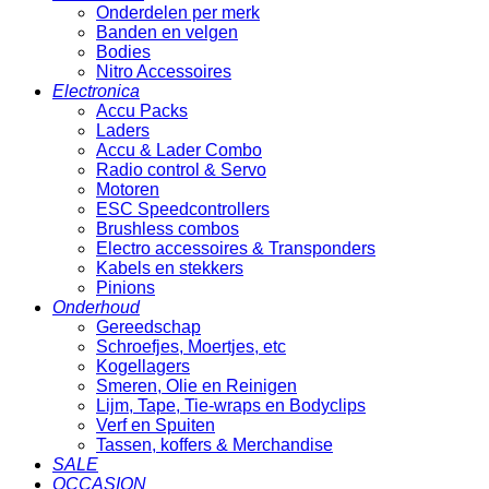
Onderdelen per merk
Banden en velgen
Bodies
Nitro Accessoires
Electronica
Accu Packs
Laders
Accu & Lader Combo
Radio control & Servo
Motoren
ESC Speedcontrollers
Brushless combos
Electro accessoires & Transponders
Kabels en stekkers
Pinions
Onderhoud
Gereedschap
Schroefjes, Moertjes, etc
Kogellagers
Smeren, Olie en Reinigen
Lijm, Tape, Tie-wraps en Bodyclips
Verf en Spuiten
Tassen, koffers & Merchandise
SALE
OCCASION