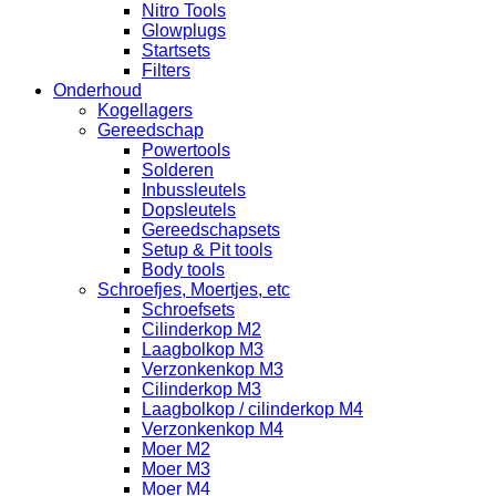
Nitro Tools
Glowplugs
Startsets
Filters
Onderhoud
Kogellagers
Gereedschap
Powertools
Solderen
Inbussleutels
Dopsleutels
Gereedschapsets
Setup & Pit tools
Body tools
Schroefjes, Moertjes, etc
Schroefsets
Cilinderkop M2
Laagbolkop M3
Verzonkenkop M3
Cilinderkop M3
Laagbolkop / cilinderkop M4
Verzonkenkop M4
Moer M2
Moer M3
Moer M4