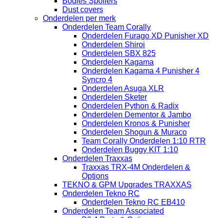
Bodies Spoilers
Dust covers
Onderdelen per merk
Onderdelen Team Corally
Onderdelen Furago XD Punisher XD
Onderdelen Shiroi
Onderdelen SBX 825
Onderdelen Kagama
Onderdelen Kagama 4 Punisher 4
Syncro 4
Onderdelen Asuga XLR
Onderdelen Sketer
Onderdelen Python & Radix
Onderdelen Dementor & Jambo
Onderdelen Kronos & Punisher
Onderdelen Shogun & Muraco
Team Corally Onderdelen 1:10 RTR
Onderdelen Buggy KIT 1:10
Onderdelen Traxxas
Traxxas TRX-4M Onderdelen &
Options
TEKNO & GPM Upgrades TRAXXAS
Onderdelen Tekno RC
Onderdelen Tekno RC EB410
Onderdelen Team Associated