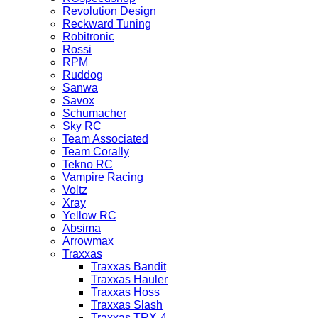
Revolution Design
Reckward Tuning
Robitronic
Rossi
RPM
Ruddog
Sanwa
Savox
Schumacher
Sky RC
Team Associated
Team Corally
Tekno RC
Vampire Racing
Voltz
Xray
Yellow RC
Absima
Arrowmax
Traxxas
Traxxas Bandit
Traxxas Hauler
Traxxas Hoss
Traxxas Slash
Traxxas TRX-4