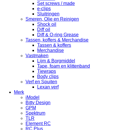
Set screws / made
e-clips
Sluitringen
Smeren, Olie en Reinigen
Shock oil
Diff oil
Diff & O-ring Grease
Tassen, koffers & Merchandise
Tassen & koffers
Merchandise
Vastmaken
Lijm & Borgmiddel
Tape, foam en klittenband
Tiewraps
Body clips
Verf en Spuiten
Lexan verf
Merk
iModel
Bitty Design
GPM
Spektrum
TLR
Element RC
RC Plus