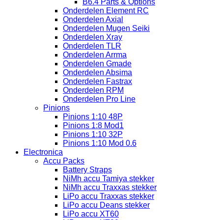
B6.4 Parts & Options
Onderdelen Element RC
Onderdelen Axial
Onderdelen Mugen Seiki
Onderdelen Xray
Onderdelen TLR
Onderdelen Arrma
Onderdelen Gmade
Onderdelen Absima
Onderdelen Fastrax
Onderdelen RPM
Onderdelen Pro Line
Pinions
Pinions 1:10 48P
Pinions 1:8 Mod1
Pinions 1:10 32P
Pinions 1:10 Mod 0.6
Electronica
Accu Packs
Battery Straps
NiMh accu Tamiya stekker
NiMh accu Traxxas stekker
LiPo accu Traxxas stekker
LiPo accu Deans stekker
LiPo accu XT60