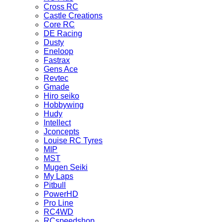
Cross RC
Castle Creations
Core RC
DE Racing
Dusty
Eneloop
Fastrax
Gens Ace
Revtec
Gmade
Hiro seiko
Hobbywing
Hudy
Intellect
Jconcepts
Louise RC Tyres
MIP
MST
Mugen Seiki
My Laps
Pitbull
PowerHD
Pro Line
RC4WD
RCspeedshop