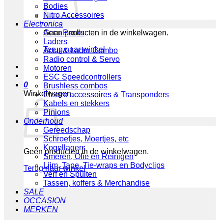
Bodies
Nitro Accessoires
Electronica
Geen producten in de winkelwagen.
Accu Packs
Laders
Terug naar winkel
Accu & Lader Combo
Radio control & Servo
Motoren
ESC Speedcontrollers
0
Brushless combos
Winkelwagen
Electro accessoires & Transponders
Kabels en stekkers
Pinions
Onderhoud
Gereedschap
Schroefjes, Moertjes, etc
Kogellagers
Geen producten in de winkelwagen.
Smeren, Olie en Reinigen
Lijm, Tape, Tie-wraps en Bodyclips
Terug naar winkel
Verf en Spuiten
Tassen, koffers & Merchandise
SALE
OCCASION
MERKEN