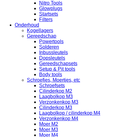
Nitro Tools
Glowplugs
Startsets
Filters
Onderhoud
Kogellagers
Gereedschap
Powertools
Solderen
Inbussleutels
Dopsleutels
Gereedschapsets
Setup & Pit tools
Body tools
Schroefjes, Moertjes, etc
Schroefsets
Cilinderkop M2
Laagbolkop M3
Verzonkenkop M3
Cilinderkop M3
Laagbolkop / cilinderkop M4
Verzonkenkop M4
Moer M2
Moer M3
Moer M4