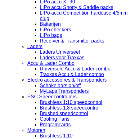
LiPo accu XT90
LiPo accu Shorty & Saddle packs
LiPo accu Competition hardcase 4/5mm
plug
Batterijen
LiPo checkers
LiPo bags
Receiver & Transmitter packs
Laders
Laders Universeel
Laders voor Traxxas
Accu & Lader Combo
Universele Accu & Lader combo
Traxxas Accu & Lader combo
Electro accessoires & Transponders
Schakelaars on/off
MyLaps Transponders
ESC Speedcontrollers
Brushless 1:10 speedcontrol
Brushless 1:8 speedcontrol
Brushed speedcontrol
Cooling Fans
Programcards
Motoren
Brushless 1:10