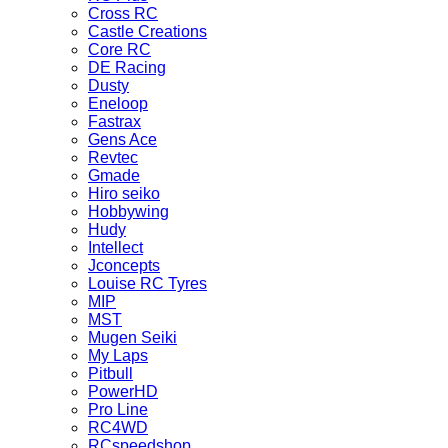
Cross RC
Castle Creations
Core RC
DE Racing
Dusty
Eneloop
Fastrax
Gens Ace
Revtec
Gmade
Hiro seiko
Hobbywing
Hudy
Intellect
Jconcepts
Louise RC Tyres
MIP
MST
Mugen Seiki
My Laps
Pitbull
PowerHD
Pro Line
RC4WD
RCspeedshop