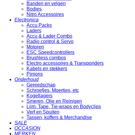
Banden en velgen
Bodies
Nitro Accessoires
Electronica
Accu Packs
Laders
Accu & Lader Combo
Radio control & Servo
Motoren
ESC Speedcontrollers
Brushless combos
Electro accessoires & Transponders
Kabels en stekkers
Pinions
Onderhoud
Gereedschap
Schroefjes, Moertjes, etc
Kogellagers
Smeren, Olie en Reinigen
Lijm, Tape, Tie-wraps en Bodyclips
Verf en Spuiten
Tassen, koffers & Merchandise
SALE
OCCASION
MERKEN