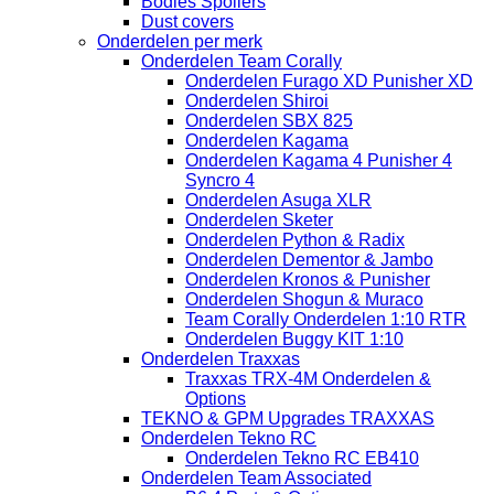
Bodies Spoilers
Dust covers
Onderdelen per merk
Onderdelen Team Corally
Onderdelen Furago XD Punisher XD
Onderdelen Shiroi
Onderdelen SBX 825
Onderdelen Kagama
Onderdelen Kagama 4 Punisher 4
Syncro 4
Onderdelen Asuga XLR
Onderdelen Sketer
Onderdelen Python & Radix
Onderdelen Dementor & Jambo
Onderdelen Kronos & Punisher
Onderdelen Shogun & Muraco
Team Corally Onderdelen 1:10 RTR
Onderdelen Buggy KIT 1:10
Onderdelen Traxxas
Traxxas TRX-4M Onderdelen &
Options
TEKNO & GPM Upgrades TRAXXAS
Onderdelen Tekno RC
Onderdelen Tekno RC EB410
Onderdelen Team Associated