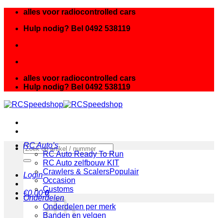
Ga
alles voor radiocontrolled cars
naar
Hulp nodig? Bel 0492 538119
inhoud
alles voor radiocontrolled cars
Hulp nodig? Bel 0492 538119
RC Auto’s
Zoeken
RC Auto Ready To Run
naar:
RC Auto zelfbouw KIT
Crawlers & Scalers
Login
Occasion
Customs
€
0.00
0
Onderdelen
Onderdelen per merk
Banden en velgen