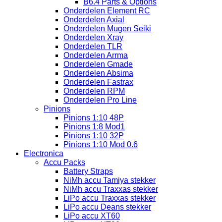
B6.4 Parts & Options
Onderdelen Element RC
Onderdelen Axial
Onderdelen Mugen Seiki
Onderdelen Xray
Onderdelen TLR
Onderdelen Arrma
Onderdelen Gmade
Onderdelen Absima
Onderdelen Fastrax
Onderdelen RPM
Onderdelen Pro Line
Pinions
Pinions 1:10 48P
Pinions 1:8 Mod1
Pinions 1:10 32P
Pinions 1:10 Mod 0.6
Electronica
Accu Packs
Battery Straps
NiMh accu Tamiya stekker
NiMh accu Traxxas stekker
LiPo accu Traxxas stekker
LiPo accu Deans stekker
LiPo accu XT60