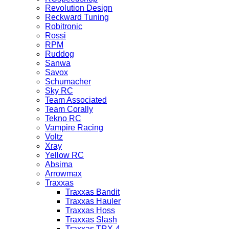
Revolution Design
Reckward Tuning
Robitronic
Rossi
RPM
Ruddog
Sanwa
Savox
Schumacher
Sky RC
Team Associated
Team Corally
Tekno RC
Vampire Racing
Voltz
Xray
Yellow RC
Absima
Arrowmax
Traxxas
Traxxas Bandit
Traxxas Hauler
Traxxas Hoss
Traxxas Slash
Traxxas TRX-4