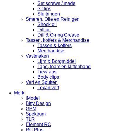
Set screws / made
e-clips
Sluitringen
Smeren, Olie en Reinigen
Shock oil
Diff oil
Diff & O-ring Grease
Tassen, koffers & Merchandise
Tassen & koffers
Merchandise
Vastmaken
Lijm & Borgmiddel
Tape, foam en klittenband
Tiewraps
Body clips
Verf en Spuiten
Lexan verf
Merk
iModel
Bitty Design
GPM
Spektrum
TLR
Element RC
RC Plus