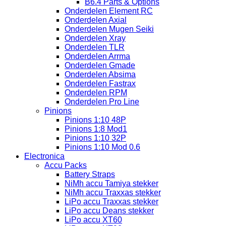
B6.4 Parts & Options
Onderdelen Element RC
Onderdelen Axial
Onderdelen Mugen Seiki
Onderdelen Xray
Onderdelen TLR
Onderdelen Arrma
Onderdelen Gmade
Onderdelen Absima
Onderdelen Fastrax
Onderdelen RPM
Onderdelen Pro Line
Pinions
Pinions 1:10 48P
Pinions 1:8 Mod1
Pinions 1:10 32P
Pinions 1:10 Mod 0.6
Electronica
Accu Packs
Battery Straps
NiMh accu Tamiya stekker
NiMh accu Traxxas stekker
LiPo accu Traxxas stekker
LiPo accu Deans stekker
LiPo accu XT60