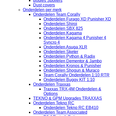
Bodies Spoilers
Dust covers
Onderdelen per merk
Onderdelen Team Corally
Onderdelen Furago XD Punisher XD
Onderdelen Shiroi
Onderdelen SBX 825
Onderdelen Kagama
Onderdelen Kagama 4 Punisher 4
Syncro 4
Onderdelen Asuga XLR
Onderdelen Sketer
Onderdelen Python & Radix
Onderdelen Dementor & Jambo
Onderdelen Kronos & Punisher
Onderdelen Shogun & Muraco
Team Corally Onderdelen 1:10 RTR
Onderdelen Buggy KIT 1:10
Onderdelen Traxxas
Traxxas TRX-4M Onderdelen &
Options
TEKNO & GPM Upgrades TRAXXAS
Onderdelen Tekno RC
Onderdelen Tekno RC EB410
Onderdelen Team Associated