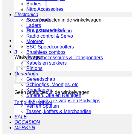
Bodies
Nitro Accessoires
Electronica
Geen producten in de winkelwagen.
Accu Packs
Laders
Terug naar winkel
Accu & Lader Combo
Radio control & Servo
Motoren
ESC Speedcontrollers
0
Brushless combos
Winkelwagen
Electro accessoires & Transponders
Kabels en stekkers
Pinions
Onderhoud
Gereedschap
Schroefjes, Moertjes, etc
Kogellagers
Geen producten in de winkelwagen.
Smeren, Olie en Reinigen
Lijm, Tape, Tie-wraps en Bodyclips
Terug naar winkel
Verf en Spuiten
Tassen, koffers & Merchandise
SALE
OCCASION
MERKEN