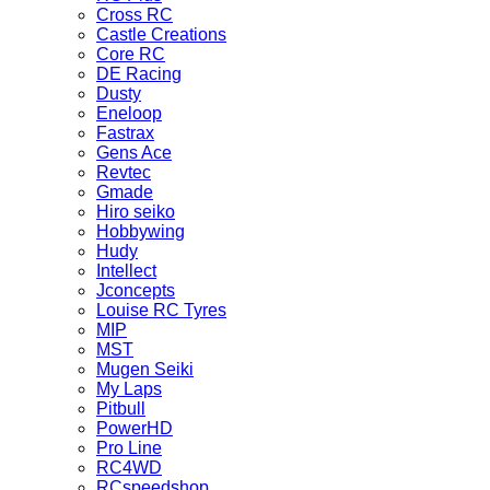
Cross RC
Castle Creations
Core RC
DE Racing
Dusty
Eneloop
Fastrax
Gens Ace
Revtec
Gmade
Hiro seiko
Hobbywing
Hudy
Intellect
Jconcepts
Louise RC Tyres
MIP
MST
Mugen Seiki
My Laps
Pitbull
PowerHD
Pro Line
RC4WD
RCspeedshop