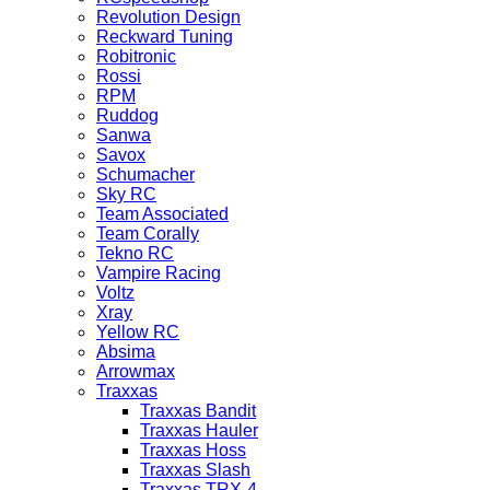
Revolution Design
Reckward Tuning
Robitronic
Rossi
RPM
Ruddog
Sanwa
Savox
Schumacher
Sky RC
Team Associated
Team Corally
Tekno RC
Vampire Racing
Voltz
Xray
Yellow RC
Absima
Arrowmax
Traxxas
Traxxas Bandit
Traxxas Hauler
Traxxas Hoss
Traxxas Slash
Traxxas TRX-4