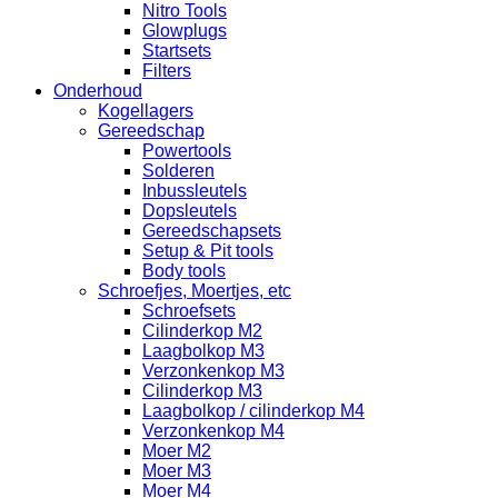
Nitro Tools
Glowplugs
Startsets
Filters
Onderhoud
Kogellagers
Gereedschap
Powertools
Solderen
Inbussleutels
Dopsleutels
Gereedschapsets
Setup & Pit tools
Body tools
Schroefjes, Moertjes, etc
Schroefsets
Cilinderkop M2
Laagbolkop M3
Verzonkenkop M3
Cilinderkop M3
Laagbolkop / cilinderkop M4
Verzonkenkop M4
Moer M2
Moer M3
Moer M4