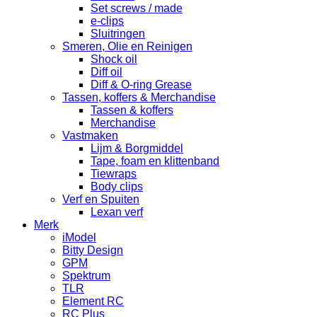
Set screws / made
e-clips
Sluitringen
Smeren, Olie en Reinigen
Shock oil
Diff oil
Diff & O-ring Grease
Tassen, koffers & Merchandise
Tassen & koffers
Merchandise
Vastmaken
Lijm & Borgmiddel
Tape, foam en klittenband
Tiewraps
Body clips
Verf en Spuiten
Lexan verf
Merk
iModel
Bitty Design
GPM
Spektrum
TLR
Element RC
RC Plus