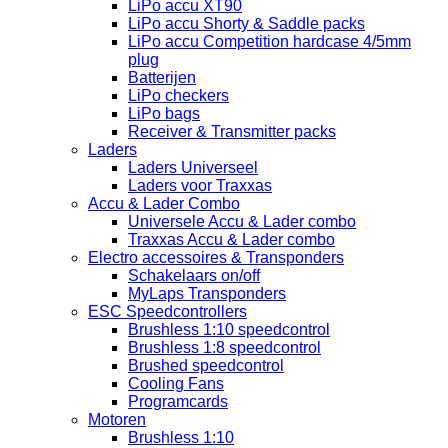
LiPo accu XT90
LiPo accu Shorty & Saddle packs
LiPo accu Competition hardcase 4/5mm
plug
Batterijen
LiPo checkers
LiPo bags
Receiver & Transmitter packs
Laders
Laders Universeel
Laders voor Traxxas
Accu & Lader Combo
Universele Accu & Lader combo
Traxxas Accu & Lader combo
Electro accessoires & Transponders
Schakelaars on/off
MyLaps Transponders
ESC Speedcontrollers
Brushless 1:10 speedcontrol
Brushless 1:8 speedcontrol
Brushed speedcontrol
Cooling Fans
Programcards
Motoren
Brushless 1:10