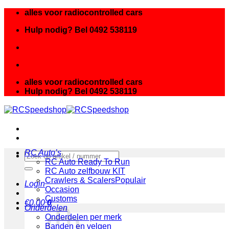
Ga
alles voor radiocontrolled cars
naar
Hulp nodig? Bel 0492 538119
inhoud
alles voor radiocontrolled cars
Hulp nodig? Bel 0492 538119
RC Auto’s
Zoeken
RC Auto Ready To Run
naar:
RC Auto zelfbouw KIT
Crawlers & Scalers
Login
Occasion
Customs
€
0.00
0
Onderdelen
Onderdelen per merk
Banden en velgen