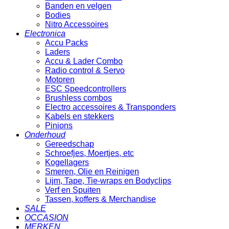
Banden en velgen
Bodies
Nitro Accessoires
Electronica
Accu Packs
Laders
Accu & Lader Combo
Radio control & Servo
Motoren
ESC Speedcontrollers
Brushless combos
Electro accessoires & Transponders
Kabels en stekkers
Pinions
Onderhoud
Gereedschap
Schroefjes, Moertjes, etc
Kogellagers
Smeren, Olie en Reinigen
Lijm, Tape, Tie-wraps en Bodyclips
Verf en Spuiten
Tassen, koffers & Merchandise
SALE
OCCASION
MERKEN