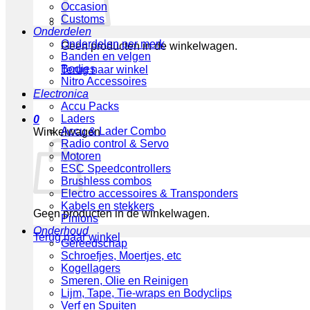
Occasion
Customs
Onderdelen
Onderdelen per merk
Geen producten in de winkelwagen.
Banden en velgen
Bodies
Terug naar winkel
Nitro Accessoires
Electronica
Accu Packs
Laders
0
Accu & Lader Combo
Winkelwagen
Radio control & Servo
Motoren
ESC Speedcontrollers
Brushless combos
Electro accessoires & Transponders
Kabels en stekkers
Geen producten in de winkelwagen.
Pinions
Onderhoud
Terug naar winkel
Gereedschap
Schroefjes, Moertjes, etc
Kogellagers
Smeren, Olie en Reinigen
Lijm, Tape, Tie-wraps en Bodyclips
Verf en Spuiten