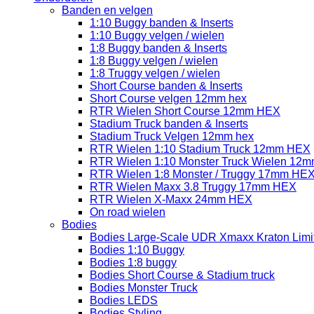
Banden en velgen
1:10 Buggy banden & Inserts
1:10 Buggy velgen / wielen
1:8 Buggy banden & Inserts
1:8 Buggy velgen / wielen
1:8 Truggy velgen / wielen
Short Course banden & Inserts
Short Course velgen 12mm hex
RTR Wielen Short Course 12mm HEX
Stadium Truck banden & Inserts
Stadium Truck Velgen 12mm hex
RTR Wielen 1:10 Stadium Truck 12mm HEX
RTR Wielen 1:10 Monster Truck Wielen 12
RTR Wielen 1:8 Monster / Truggy 17mm HE
RTR Wielen Maxx 3.8 Truggy 17mm HEX
RTR Wielen X-Maxx 24mm HEX
On road wielen
Bodies
Bodies Large-Scale UDR Xmaxx Kraton Limitl
Bodies 1:10 Buggy
Bodies 1:8 buggy
Bodies Short Course & Stadium truck
Bodies Monster Truck
Bodies LEDS
Bodies Styling