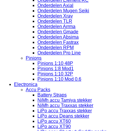
Onderdelen Element RC
Onderdelen Axial
Onderdelen Mugen Seiki
Onderdelen Xray
Onderdelen TLR
Onderdelen Arrma
Onderdelen Gmade
Onderdelen Absima
Onderdelen Fastrax
Onderdelen RPM
Onderdelen Pro Line
Pinions
Pinions 1:10 48P
Pinions 1:8 Mod1
Pinions 1:10 32P
Pinions 1:10 Mod 0.6
Electronica
Accu Packs
Battery Straps
NiMh accu Tamiya stekker
NiMh accu Traxxas stekker
LiPo accu Traxxas stekker
LiPo accu Deans stekker
LiPo accu XT60
LiPo accu XT90