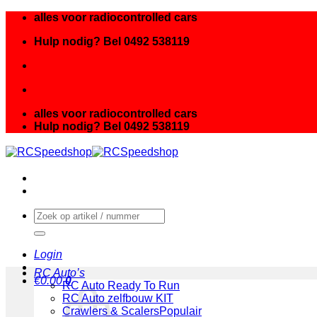
Ga
alles voor radiocontrolled cars
naar
Hulp nodig? Bel 0492 538119
inhoud
alles voor radiocontrolled cars
Hulp nodig? Bel 0492 538119
Zoeken
naar:
Login
RC Auto’s
€
0.00
0
RC Auto Ready To Run
RC Auto zelfbouw KIT
Crawlers & Scalers