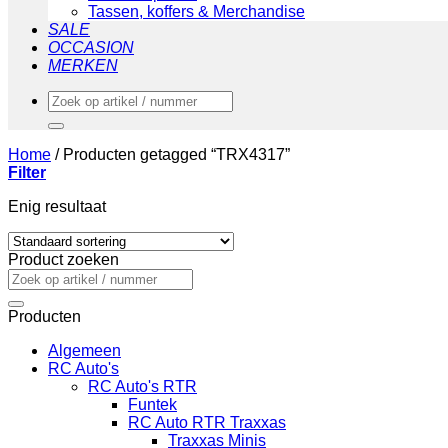
Tassen, koffers & Merchandise
SALE
OCCASION
MERKEN
Zoeken
naar:
Home
/
Producten getagged “TRX4317”
Filter
Enig resultaat
Product zoeken
Zoeken
naar:
Producten
Algemeen
RC Auto's
RC Auto's RTR
Funtek
RC Auto RTR Traxxas
Traxxas Minis