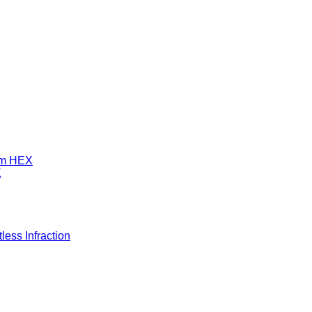
mm HEX
X
ess Infraction