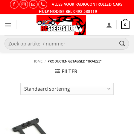
Ga
ALLES VOOR RADIOCONTROLLED CARS
naar
HULP NODIG? BEL 0492 538119
inhoud
0
Zoeken
naar:
HOME
/
PRODUCTEN GETAGGED “TRX4223”
FILTER