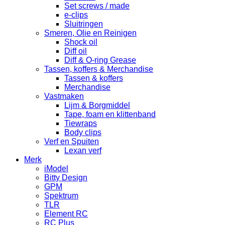
Set screws / made
e-clips
Sluitringen
Smeren, Olie en Reinigen
Shock oil
Diff oil
Diff & O-ring Grease
Tassen, koffers & Merchandise
Tassen & koffers
Merchandise
Vastmaken
Lijm & Borgmiddel
Tape, foam en klittenband
Tiewraps
Body clips
Verf en Spuiten
Lexan verf
Merk
iModel
Bitty Design
GPM
Spektrum
TLR
Element RC
RC Plus