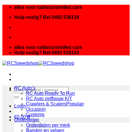
Ga
alles voor radiocontrolled cars
naar
Hulp nodig? Bel 0492 538119
inhoud
alles voor radiocontrolled cars
Hulp nodig? Bel 0492 538119
RC Auto’s
Zoeken
RC Auto Ready To Run
naar:
RC Auto zelfbouw KIT
Crawlers & Scalers
Login
Occasion
Customs
€
0.00
0
Onderdelen
Onderdelen per merk
Banden en velgen