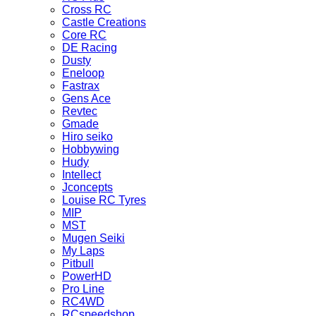
Cross RC
Castle Creations
Core RC
DE Racing
Dusty
Eneloop
Fastrax
Gens Ace
Revtec
Gmade
Hiro seiko
Hobbywing
Hudy
Intellect
Jconcepts
Louise RC Tyres
MIP
MST
Mugen Seiki
My Laps
Pitbull
PowerHD
Pro Line
RC4WD
RCspeedshop