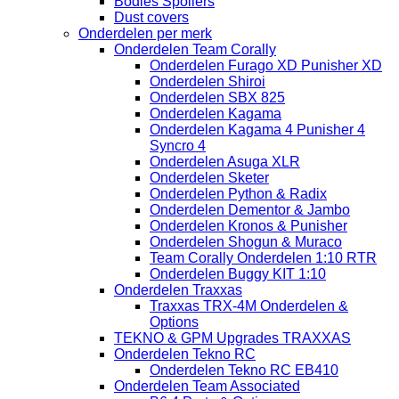
Bodies Spoilers
Dust covers
Onderdelen per merk
Onderdelen Team Corally
Onderdelen Furago XD Punisher XD
Onderdelen Shiroi
Onderdelen SBX 825
Onderdelen Kagama
Onderdelen Kagama 4 Punisher 4
Syncro 4
Onderdelen Asuga XLR
Onderdelen Sketer
Onderdelen Python & Radix
Onderdelen Dementor & Jambo
Onderdelen Kronos & Punisher
Onderdelen Shogun & Muraco
Team Corally Onderdelen 1:10 RTR
Onderdelen Buggy KIT 1:10
Onderdelen Traxxas
Traxxas TRX-4M Onderdelen &
Options
TEKNO & GPM Upgrades TRAXXAS
Onderdelen Tekno RC
Onderdelen Tekno RC EB410
Onderdelen Team Associated