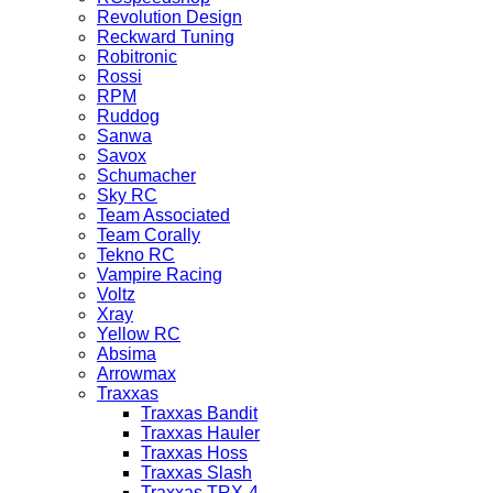
Revolution Design
Reckward Tuning
Robitronic
Rossi
RPM
Ruddog
Sanwa
Savox
Schumacher
Sky RC
Team Associated
Team Corally
Tekno RC
Vampire Racing
Voltz
Xray
Yellow RC
Absima
Arrowmax
Traxxas
Traxxas Bandit
Traxxas Hauler
Traxxas Hoss
Traxxas Slash
Traxxas TRX-4