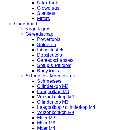
Nitro Tools
Glowplugs
Startsets
Filters
Onderhoud
Kogellagers
Gereedschap
Powertools
Solderen
Inbussleutels
Dopsleutels
Gereedschapsets
Setup & Pit tools
Body tools
Schroefjes, Moertjes, etc
Schroefsets
Cilinderkop M2
Laagbolkop M3
Verzonkenkop M3
Cilinderkop M3
Laagbolkop / cilinderkop M4
Verzonkenkop M4
Moer M2
Moer M3
Moer M4