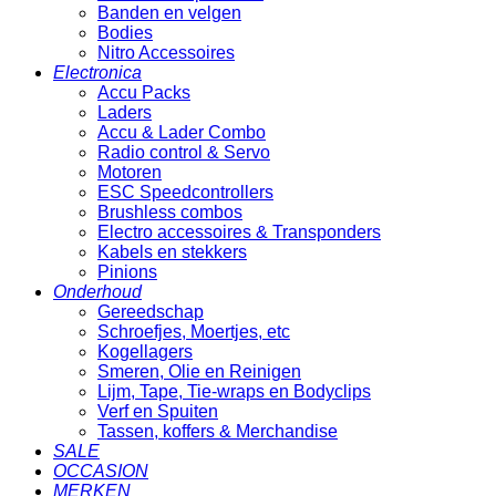
Banden en velgen
Bodies
Nitro Accessoires
Electronica
Accu Packs
Laders
Accu & Lader Combo
Radio control & Servo
Motoren
ESC Speedcontrollers
Brushless combos
Electro accessoires & Transponders
Kabels en stekkers
Pinions
Onderhoud
Gereedschap
Schroefjes, Moertjes, etc
Kogellagers
Smeren, Olie en Reinigen
Lijm, Tape, Tie-wraps en Bodyclips
Verf en Spuiten
Tassen, koffers & Merchandise
SALE
OCCASION
MERKEN