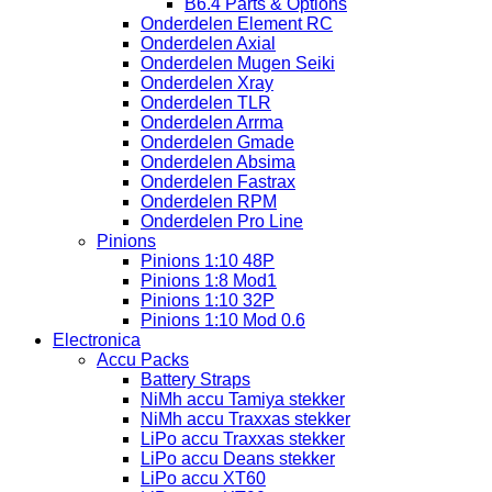
B6.4 Parts & Options
Onderdelen Element RC
Onderdelen Axial
Onderdelen Mugen Seiki
Onderdelen Xray
Onderdelen TLR
Onderdelen Arrma
Onderdelen Gmade
Onderdelen Absima
Onderdelen Fastrax
Onderdelen RPM
Onderdelen Pro Line
Pinions
Pinions 1:10 48P
Pinions 1:8 Mod1
Pinions 1:10 32P
Pinions 1:10 Mod 0.6
Electronica
Accu Packs
Battery Straps
NiMh accu Tamiya stekker
NiMh accu Traxxas stekker
LiPo accu Traxxas stekker
LiPo accu Deans stekker
LiPo accu XT60