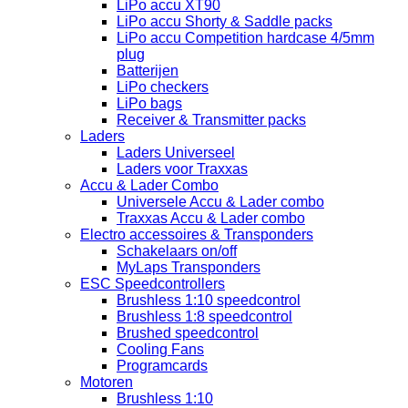
LiPo accu XT90
LiPo accu Shorty & Saddle packs
LiPo accu Competition hardcase 4/5mm
plug
Batterijen
LiPo checkers
LiPo bags
Receiver & Transmitter packs
Laders
Laders Universeel
Laders voor Traxxas
Accu & Lader Combo
Universele Accu & Lader combo
Traxxas Accu & Lader combo
Electro accessoires & Transponders
Schakelaars on/off
MyLaps Transponders
ESC Speedcontrollers
Brushless 1:10 speedcontrol
Brushless 1:8 speedcontrol
Brushed speedcontrol
Cooling Fans
Programcards
Motoren
Brushless 1:10