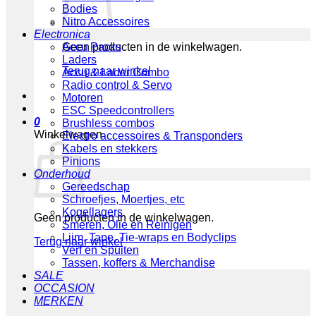
Bodies
Nitro Accessoires
Electronica
Geen producten in de winkelwagen.
Accu Packs
Laders
Terug naar winkel
Accu & Lader Combo
Radio control & Servo
Motoren
ESC Speedcontrollers
0
Brushless combos
Winkelwagen
Electro accessoires & Transponders
Kabels en stekkers
Pinions
Onderhoud
Gereedschap
Schroefjes, Moertjes, etc
Kogellagers
Geen producten in de winkelwagen.
Smeren, Olie en Reinigen
Lijm, Tape, Tie-wraps en Bodyclips
Terug naar winkel
Verf en Spuiten
Tassen, koffers & Merchandise
SALE
OCCASION
MERKEN