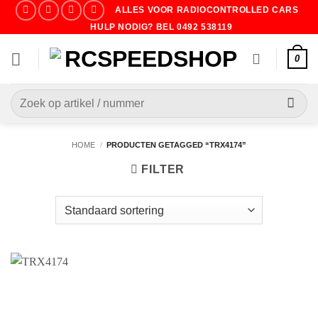
Ga
ALLES VOOR RADIOCONTROLLED CARS
naar
HULP NODIG? BEL 0492 538119
inhoud
0
Zoeken
naar:
HOME
/
PRODUCTEN GETAGGED “TRX4174”
FILTER