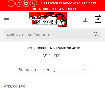
Ga
ALLES VOOR RADIOCONTROLLED CARS
naar
HULP NODIG? BEL 0492 538119
inhoud
0
Zoeken
naar:
HOME
/
PRODUCTEN GETAGGED “TRX4113X”
FILTER