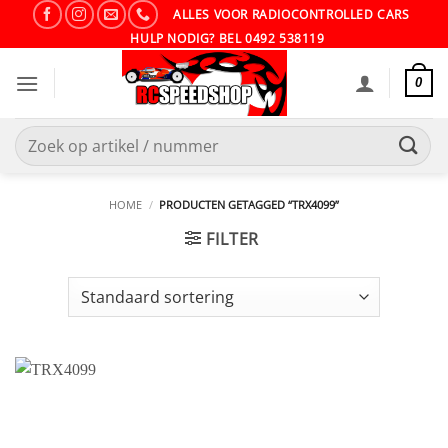
Ga
ALLES VOOR RADIOCONTROLLED CARS
naar
HULP NODIG? BEL 0492 538119
inhoud
0
Zoeken
naar:
HOME
/
PRODUCTEN GETAGGED “TRX4099”
FILTER