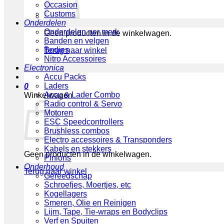
Occasion
Customs
Onderdelen
Onderdelen per merk
Geen producten in de winkelwagen.
Banden en velgen
Bodies
Terug naar winkel
Nitro Accessoires
Electronica
Accu Packs
Laders
0
Accu & Lader Combo
Winkelwagen
Radio control & Servo
Motoren
ESC Speedcontrollers
Brushless combos
Electro accessoires & Transponders
Kabels en stekkers
Geen producten in de winkelwagen.
Pinions
Onderhoud
Terug naar winkel
Gereedschap
Schroefjes, Moertjes, etc
Kogellagers
Smeren, Olie en Reinigen
Lijm, Tape, Tie-wraps en Bodyclips
Verf en Spuiten