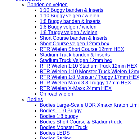
Banden en velgen
1:10 Buggy banden & Inserts
1:10 Buggy velgen / wielen
1:8 Buggy banden & Inserts
1:8 Buggy velgen / wielen
1:8 Truggy velgen / wielen
Short Course banden & Inserts
Short Course velgen 12mm hex
RTR Wielen Short Course 12mm HEX
Stadium Truck banden & Inserts
Stadium Truck Velgen 12mm hex
RTR Wielen 1:10 Stadium Truck 12mm HEX
RTR Wielen 1:10 Monster Truck Wielen 12
RTR Wielen 1:8 Monster / Truggy 17mm HE
RTR Wielen Maxx 3.8 Truggy 17mm HEX
RTR Wielen X-Maxx 24mm HEX
On road wielen
Bodies
Bodies Large-Scale UDR Xmaxx Kraton Limitl
Bodies 1:10 Buggy
Bodies 1:8 buggy
Bodies Short Course & Stadium truck
Bodies Monster Truck
Bodies LEDS
Bodies Styling