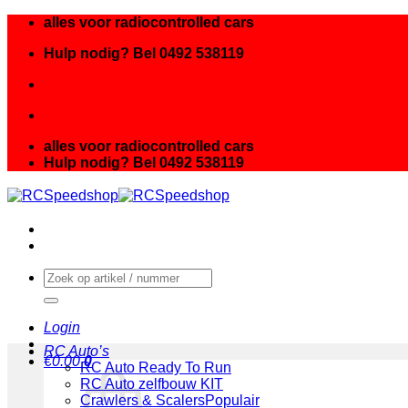
Ga
alles voor radiocontrolled cars
naar
Hulp nodig? Bel 0492 538119
inhoud
alles voor radiocontrolled cars
Hulp nodig? Bel 0492 538119
Zoeken
naar:
Login
RC Auto’s
€
0.00
0
RC Auto Ready To Run
RC Auto zelfbouw KIT
Crawlers & Scalers