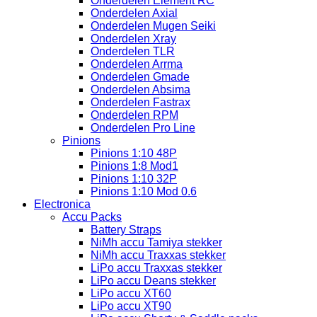
Onderdelen Element RC
Onderdelen Axial
Onderdelen Mugen Seiki
Onderdelen Xray
Onderdelen TLR
Onderdelen Arrma
Onderdelen Gmade
Onderdelen Absima
Onderdelen Fastrax
Onderdelen RPM
Onderdelen Pro Line
Pinions
Pinions 1:10 48P
Pinions 1:8 Mod1
Pinions 1:10 32P
Pinions 1:10 Mod 0.6
Electronica
Accu Packs
Battery Straps
NiMh accu Tamiya stekker
NiMh accu Traxxas stekker
LiPo accu Traxxas stekker
LiPo accu Deans stekker
LiPo accu XT60
LiPo accu XT90