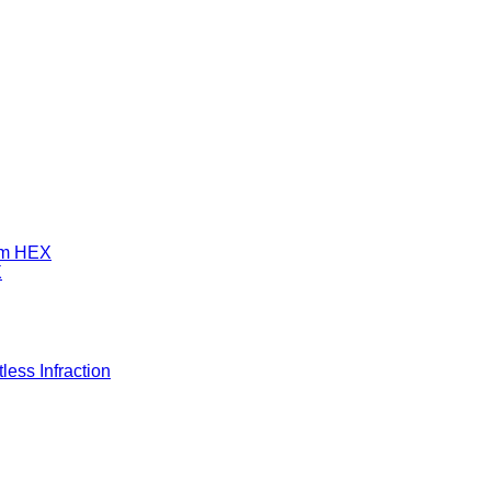
mm HEX
X
ess Infraction