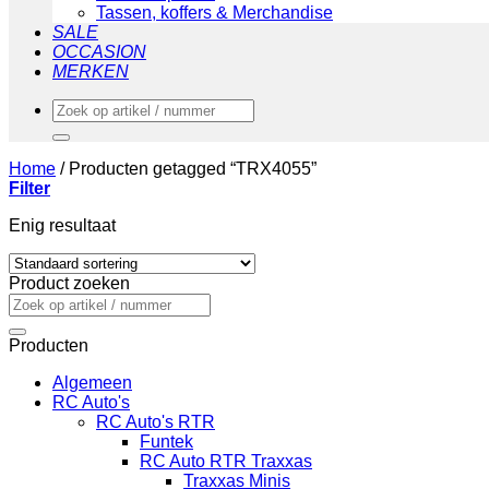
Tassen, koffers & Merchandise
SALE
OCCASION
MERKEN
Zoeken
naar:
Home
/
Producten getagged “TRX4055”
Filter
Enig resultaat
Product zoeken
Zoeken
naar:
Producten
Algemeen
RC Auto's
RC Auto's RTR
Funtek
RC Auto RTR Traxxas
Traxxas Minis