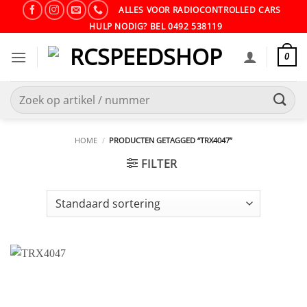
Ga
ALLES VOOR RADIOCONTROLLED CARS
naar
HULP NODIG? BEL 0492 538119
inhoud
0
Zoeken
naar:
HOME
/
PRODUCTEN GETAGGED “TRX4047”
FILTER