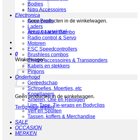
Bodies
Nitro Accessoires
Electronica
Geen producten in de winkelwagen.
Accu Packs
Laders
Terug naar winkel
Accu & Lader Combo
Radio control & Servo
Motoren
ESC Speedcontrollers
0
Brushless combos
Winkelwagen
Electro accessoires & Transponders
Kabels en stekkers
Pinions
Onderhoud
Gereedschap
Schroefjes, Moertjes, etc
Kogellagers
Geen producten in de winkelwagen.
Smeren, Olie en Reinigen
Lijm, Tape, Tie-wraps en Bodyclips
Terug naar winkel
Verf en Spuiten
Tassen, koffers & Merchandise
SALE
OCCASION
MERKEN