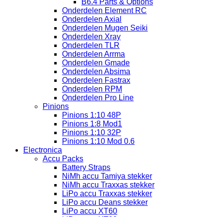
B6.4 Parts & Options
Onderdelen Element RC
Onderdelen Axial
Onderdelen Mugen Seiki
Onderdelen Xray
Onderdelen TLR
Onderdelen Arrma
Onderdelen Gmade
Onderdelen Absima
Onderdelen Fastrax
Onderdelen RPM
Onderdelen Pro Line
Pinions
Pinions 1:10 48P
Pinions 1:8 Mod1
Pinions 1:10 32P
Pinions 1:10 Mod 0.6
Electronica
Accu Packs
Battery Straps
NiMh accu Tamiya stekker
NiMh accu Traxxas stekker
LiPo accu Traxxas stekker
LiPo accu Deans stekker
LiPo accu XT60