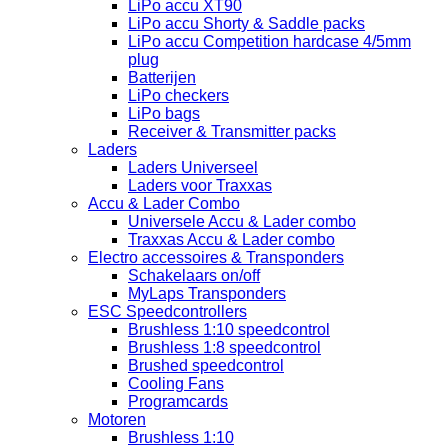
LiPo accu XT90
LiPo accu Shorty & Saddle packs
LiPo accu Competition hardcase 4/5mm
plug
Batterijen
LiPo checkers
LiPo bags
Receiver & Transmitter packs
Laders
Laders Universeel
Laders voor Traxxas
Accu & Lader Combo
Universele Accu & Lader combo
Traxxas Accu & Lader combo
Electro accessoires & Transponders
Schakelaars on/off
MyLaps Transponders
ESC Speedcontrollers
Brushless 1:10 speedcontrol
Brushless 1:8 speedcontrol
Brushed speedcontrol
Cooling Fans
Programcards
Motoren
Brushless 1:10