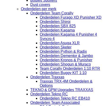
Bodies Spoilers
Dust covers
Onderdelen per merk
Onderdelen Team Corally
Onderdelen Furago XD Punisher XD
Onderdelen Shiroi
Onderdelen SBX 825
Onderdelen Kagama
Onderdelen Kagama 4 Punisher 4
Syncro 4
Onderdelen Asuga XLR
Onderdelen Sketer
Onderdelen Python & Radix
Onderdelen Dementor & Jambo
Onderdelen Kronos & Punisher
Onderdelen Shogun & Muraco
Team Corally Onderdelen 1:10 RTR
Onderdelen Buggy KIT 1:10
Onderdelen Traxxas
Traxxas TRX-4M Onderdelen &
Options
TEKNO & GPM Upgrades TRAXXAS
Onderdelen Tekno RC
Onderdelen Tekno RC EB410
Onderdelen Team Associated