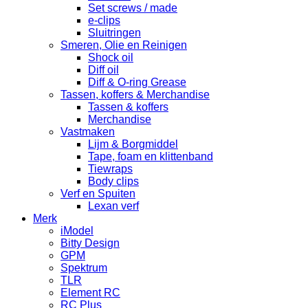
Set screws / made
e-clips
Sluitringen
Smeren, Olie en Reinigen
Shock oil
Diff oil
Diff & O-ring Grease
Tassen, koffers & Merchandise
Tassen & koffers
Merchandise
Vastmaken
Lijm & Borgmiddel
Tape, foam en klittenband
Tiewraps
Body clips
Verf en Spuiten
Lexan verf
Merk
iModel
Bitty Design
GPM
Spektrum
TLR
Element RC
RC Plus