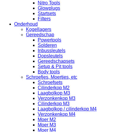
Nitro Tools
Glowplugs
Startsets
Filters
Onderhoud
Kogellagers
Gereedschap
Powertools
Solderen
Inbussleutels
Dopsleutels
Gereedschapsets
Setup & Pit tools
Body tools
Schroefjes, Moertjes, etc
Schroefsets
Cilinderkop M2
Laagbolkop M3
Verzonkenkop M3
Cilinderkop M3
Laagbolkop / cilinderkop M4
Verzonkenkop M4
Moer M2
Moer M3
Moer M4