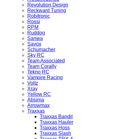
Revolution Design
Reckward Tuning
Robitronic
Rossi
RPM
Ruddog
Sanwa
Savox
Schumacher
Sky RC
Team Associated
Team Corally
Tekno RC
Vampire Racing
Voltz
Xray
Yellow RC
Absima
Arrowmax
Traxxas
Traxxas Bandit
Traxxas Hauler
Traxxas Hoss
Traxxas Slash
Traxxas TRX-4