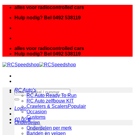
Ga
alles voor radiocontrolled cars
naar
Hulp nodig? Bel 0492 538119
inhoud
alles voor radiocontrolled cars
Hulp nodig? Bel 0492 538119
RC Auto’s
Zoeken
RC Auto Ready To Run
naar:
RC Auto zelfbouw KIT
Crawlers & Scalers
Login
Occasion
Customs
€
0.00
0
Onderdelen
Onderdelen per merk
Banden en velgen