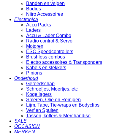
Banden en velgen
Bodies
Nitro Accessoires
Electronica
Accu Packs
Laders
Accu & Lader Combo
Radio control & Servo
Motoren
ESC Speedcontrollers
Brushless combos
Electro accessoires & Transponders
Kabels en stekkers
Pinions
Onderhoud
Gereedschap
Schroefjes, Moertjes, etc
Kogellagers
Smeren, Olie en Reinigen
Lijm, Tape, Tie-wraps en Bodyclips
Verf en Spuiten
Tassen, koffers & Merchandise
SALE
OCCASION
MERKEN