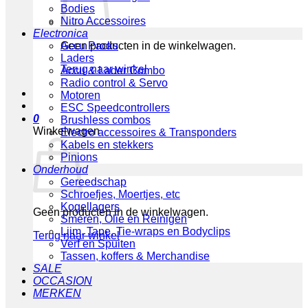
Bodies
Nitro Accessoires
Electronica
Geen producten in de winkelwagen.
Accu Packs
Laders
Terug naar winkel
Accu & Lader Combo
Radio control & Servo
Motoren
ESC Speedcontrollers
0
Brushless combos
Winkelwagen
Electro accessoires & Transponders
Kabels en stekkers
Pinions
Onderhoud
Gereedschap
Schroefjes, Moertjes, etc
Kogellagers
Geen producten in de winkelwagen.
Smeren, Olie en Reinigen
Lijm, Tape, Tie-wraps en Bodyclips
Terug naar winkel
Verf en Spuiten
Tassen, koffers & Merchandise
SALE
OCCASION
MERKEN