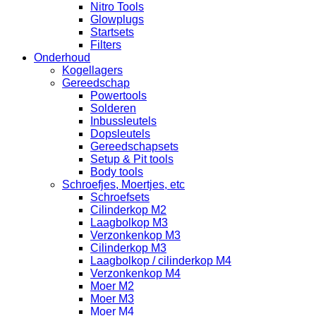
Nitro Tools
Glowplugs
Startsets
Filters
Onderhoud
Kogellagers
Gereedschap
Powertools
Solderen
Inbussleutels
Dopsleutels
Gereedschapsets
Setup & Pit tools
Body tools
Schroefjes, Moertjes, etc
Schroefsets
Cilinderkop M2
Laagbolkop M3
Verzonkenkop M3
Cilinderkop M3
Laagbolkop / cilinderkop M4
Verzonkenkop M4
Moer M2
Moer M3
Moer M4