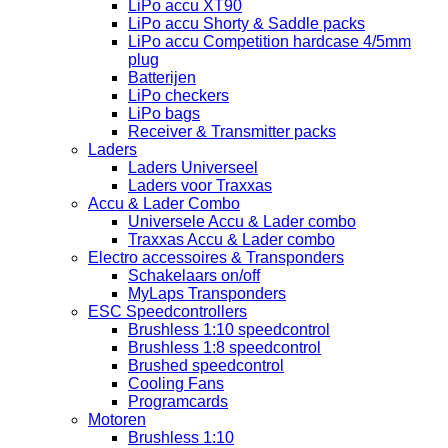
LiPo accu XT90
LiPo accu Shorty & Saddle packs
LiPo accu Competition hardcase 4/5mm
plug
Batterijen
LiPo checkers
LiPo bags
Receiver & Transmitter packs
Laders
Laders Universeel
Laders voor Traxxas
Accu & Lader Combo
Universele Accu & Lader combo
Traxxas Accu & Lader combo
Electro accessoires & Transponders
Schakelaars on/off
MyLaps Transponders
ESC Speedcontrollers
Brushless 1:10 speedcontrol
Brushless 1:8 speedcontrol
Brushed speedcontrol
Cooling Fans
Programcards
Motoren
Brushless 1:10