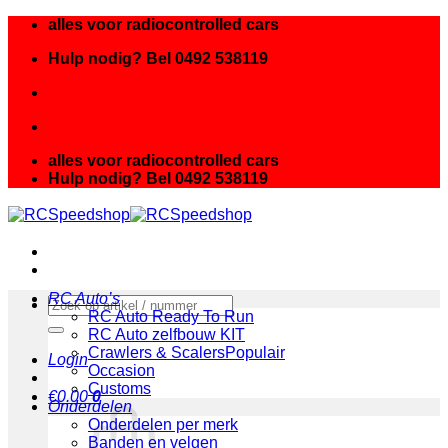
Ga
alles voor radiocontrolled cars
naar
Hulp nodig? Bel 0492 538119
inhoud
alles voor radiocontrolled cars
Hulp nodig? Bel 0492 538119
RC Auto’s
Zoeken
RC Auto Ready To Run
naar:
RC Auto zelfbouw KIT
Crawlers & Scalers
Login
Occasion
Customs
€
0.00
0
Onderdelen
Onderdelen per merk
Banden en velgen