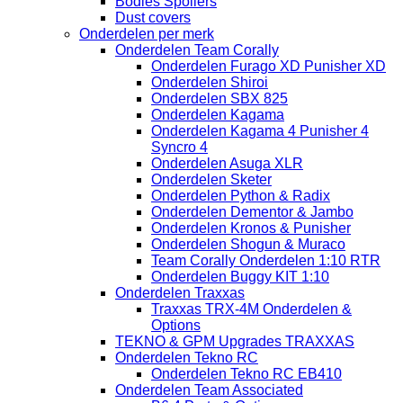
Bodies Spoilers
Dust covers
Onderdelen per merk
Onderdelen Team Corally
Onderdelen Furago XD Punisher XD
Onderdelen Shiroi
Onderdelen SBX 825
Onderdelen Kagama
Onderdelen Kagama 4 Punisher 4
Syncro 4
Onderdelen Asuga XLR
Onderdelen Sketer
Onderdelen Python & Radix
Onderdelen Dementor & Jambo
Onderdelen Kronos & Punisher
Onderdelen Shogun & Muraco
Team Corally Onderdelen 1:10 RTR
Onderdelen Buggy KIT 1:10
Onderdelen Traxxas
Traxxas TRX-4M Onderdelen &
Options
TEKNO & GPM Upgrades TRAXXAS
Onderdelen Tekno RC
Onderdelen Tekno RC EB410
Onderdelen Team Associated