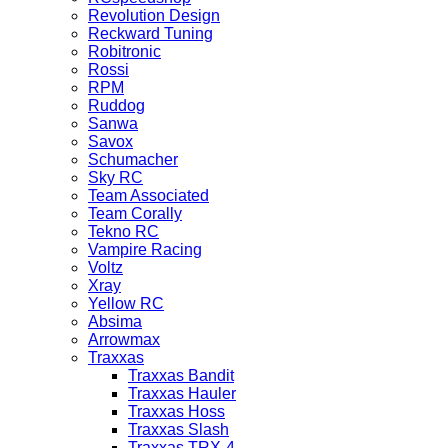
Revolution Design
Reckward Tuning
Robitronic
Rossi
RPM
Ruddog
Sanwa
Savox
Schumacher
Sky RC
Team Associated
Team Corally
Tekno RC
Vampire Racing
Voltz
Xray
Yellow RC
Absima
Arrowmax
Traxxas
Traxxas Bandit
Traxxas Hauler
Traxxas Hoss
Traxxas Slash
Traxxas TRX-4