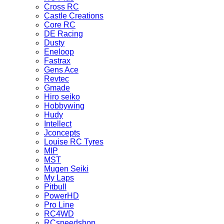
Cross RC
Castle Creations
Core RC
DE Racing
Dusty
Eneloop
Fastrax
Gens Ace
Revtec
Gmade
Hiro seiko
Hobbywing
Hudy
Intellect
Jconcepts
Louise RC Tyres
MIP
MST
Mugen Seiki
My Laps
Pitbull
PowerHD
Pro Line
RC4WD
RCspeedshop