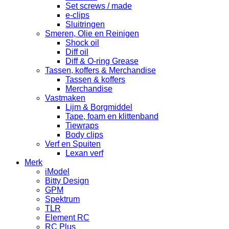
Set screws / made
e-clips
Sluitringen
Smeren, Olie en Reinigen
Shock oil
Diff oil
Diff & O-ring Grease
Tassen, koffers & Merchandise
Tassen & koffers
Merchandise
Vastmaken
Lijm & Borgmiddel
Tape, foam en klittenband
Tiewraps
Body clips
Verf en Spuiten
Lexan verf
Merk
iModel
Bitty Design
GPM
Spektrum
TLR
Element RC
RC Plus