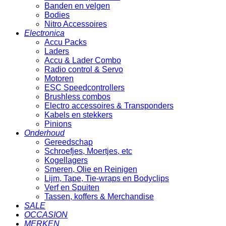
Banden en velgen
Bodies
Nitro Accessoires
Electronica
Accu Packs
Laders
Accu & Lader Combo
Radio control & Servo
Motoren
ESC Speedcontrollers
Brushless combos
Electro accessoires & Transponders
Kabels en stekkers
Pinions
Onderhoud
Gereedschap
Schroefjes, Moertjes, etc
Kogellagers
Smeren, Olie en Reinigen
Lijm, Tape, Tie-wraps en Bodyclips
Verf en Spuiten
Tassen, koffers & Merchandise
SALE
OCCASION
MERKEN