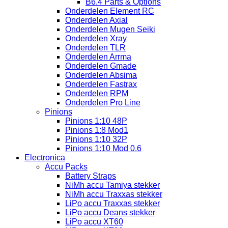
B6.4 Parts & Options
Onderdelen Element RC
Onderdelen Axial
Onderdelen Mugen Seiki
Onderdelen Xray
Onderdelen TLR
Onderdelen Arrma
Onderdelen Gmade
Onderdelen Absima
Onderdelen Fastrax
Onderdelen RPM
Onderdelen Pro Line
Pinions
Pinions 1:10 48P
Pinions 1:8 Mod1
Pinions 1:10 32P
Pinions 1:10 Mod 0.6
Electronica
Accu Packs
Battery Straps
NiMh accu Tamiya stekker
NiMh accu Traxxas stekker
LiPo accu Traxxas stekker
LiPo accu Deans stekker
LiPo accu XT60