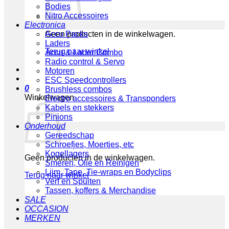
Bodies
Nitro Accessoires
Electronica
Geen producten in de winkelwagen.
Accu Packs
Laders
Terug naar winkel
Accu & Lader Combo
Radio control & Servo
Motoren
ESC Speedcontrollers
0
Brushless combos
Winkelwagen
Electro accessoires & Transponders
Kabels en stekkers
Pinions
Onderhoud
Gereedschap
Schroefjes, Moertjes, etc
Kogellagers
Geen producten in de winkelwagen.
Smeren, Olie en Reinigen
Lijm, Tape, Tie-wraps en Bodyclips
Terug naar winkel
Verf en Spuiten
Tassen, koffers & Merchandise
SALE
OCCASION
MERKEN