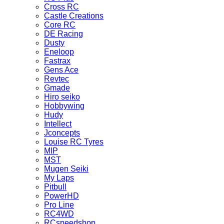
Cross RC
Castle Creations
Core RC
DE Racing
Dusty
Eneloop
Fastrax
Gens Ace
Revtec
Gmade
Hiro seiko
Hobbywing
Hudy
Intellect
Jconcepts
Louise RC Tyres
MIP
MST
Mugen Seiki
My Laps
Pitbull
PowerHD
Pro Line
RC4WD
RCspeedshop