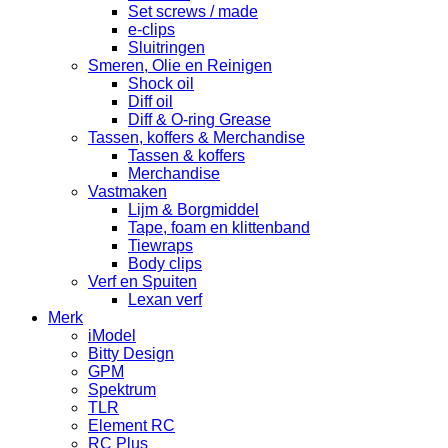
Set screws / made
e-clips
Sluitringen
Smeren, Olie en Reinigen
Shock oil
Diff oil
Diff & O-ring Grease
Tassen, koffers & Merchandise
Tassen & koffers
Merchandise
Vastmaken
Lijm & Borgmiddel
Tape, foam en klittenband
Tiewraps
Body clips
Verf en Spuiten
Lexan verf
Merk
iModel
Bitty Design
GPM
Spektrum
TLR
Element RC
RC Plus