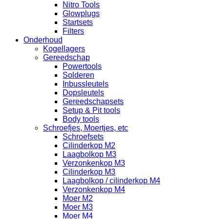
Nitro Tools
Glowplugs
Startsets
Filters
Onderhoud
Kogellagers
Gereedschap
Powertools
Solderen
Inbussleutels
Dopsleutels
Gereedschapsets
Setup & Pit tools
Body tools
Schroefjes, Moertjes, etc
Schroefsets
Cilinderkop M2
Laagbolkop M3
Verzonkenkop M3
Cilinderkop M3
Laagbolkop / cilinderkop M4
Verzonkenkop M4
Moer M2
Moer M3
Moer M4