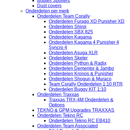
Bodies Spoilers
Dust covers
Onderdelen per merk
Onderdelen Team Corally
Onderdelen Furago XD Punisher XD
Onderdelen Shiroi
Onderdelen SBX 825
Onderdelen Kagama
Onderdelen Kagama 4 Punisher 4
Syncro 4
Onderdelen Asuga XLR
Onderdelen Sketer
Onderdelen Python & Radix
Onderdelen Dementor & Jambo
Onderdelen Kronos & Punisher
Onderdelen Shogun & Muraco
Team Corally Onderdelen 1:10 RTR
Onderdelen Buggy KIT 1:10
Onderdelen Traxxas
Traxxas TRX-4M Onderdelen &
Options
TEKNO & GPM Upgrades TRAXXAS
Onderdelen Tekno RC
Onderdelen Tekno RC EB410
Onderdelen Team Associated