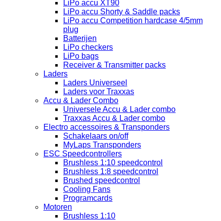
LiPo accu XT90
LiPo accu Shorty & Saddle packs
LiPo accu Competition hardcase 4/5mm
plug
Batterijen
LiPo checkers
LiPo bags
Receiver & Transmitter packs
Laders
Laders Universeel
Laders voor Traxxas
Accu & Lader Combo
Universele Accu & Lader combo
Traxxas Accu & Lader combo
Electro accessoires & Transponders
Schakelaars on/off
MyLaps Transponders
ESC Speedcontrollers
Brushless 1:10 speedcontrol
Brushless 1:8 speedcontrol
Brushed speedcontrol
Cooling Fans
Programcards
Motoren
Brushless 1:10