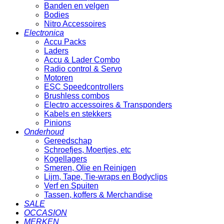
Banden en velgen
Bodies
Nitro Accessoires
Electronica
Accu Packs
Laders
Accu & Lader Combo
Radio control & Servo
Motoren
ESC Speedcontrollers
Brushless combos
Electro accessoires & Transponders
Kabels en stekkers
Pinions
Onderhoud
Gereedschap
Schroefjes, Moertjes, etc
Kogellagers
Smeren, Olie en Reinigen
Lijm, Tape, Tie-wraps en Bodyclips
Verf en Spuiten
Tassen, koffers & Merchandise
SALE
OCCASION
MERKEN