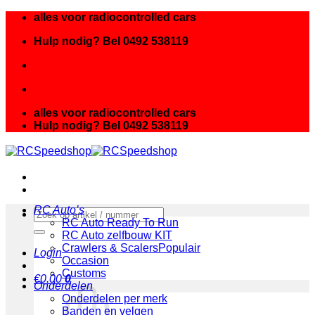
Ga
alles voor radiocontrolled cars
naar
Hulp nodig? Bel 0492 538119
inhoud
alles voor radiocontrolled cars
Hulp nodig? Bel 0492 538119
RC Auto’s
Zoeken
RC Auto Ready To Run
naar:
RC Auto zelfbouw KIT
Crawlers & Scalers
Login
Occasion
Customs
€
0.00
0
Onderdelen
Onderdelen per merk
Banden en velgen