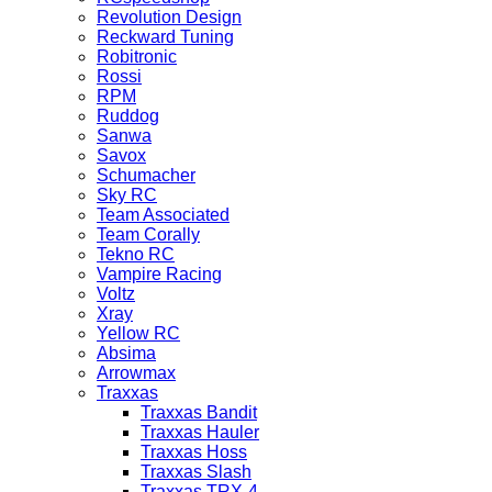
Revolution Design
Reckward Tuning
Robitronic
Rossi
RPM
Ruddog
Sanwa
Savox
Schumacher
Sky RC
Team Associated
Team Corally
Tekno RC
Vampire Racing
Voltz
Xray
Yellow RC
Absima
Arrowmax
Traxxas
Traxxas Bandit
Traxxas Hauler
Traxxas Hoss
Traxxas Slash
Traxxas TRX-4