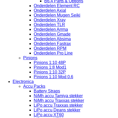
B6.4 Parts & Options
Onderdelen Element RC
Onderdelen Axial
Onderdelen Mugen Seiki
Onderdelen Xray
Onderdelen TLR
Onderdelen Arrma
Onderdelen Gmade
Onderdelen Absima
Onderdelen Fastrax
Onderdelen RPM
Onderdelen Pro Line
Pinions
Pinions 1:10 48P
Pinions 1:8 Mod1
Pinions 1:10 32P
Pinions 1:10 Mod 0.6
Electronica
Accu Packs
Battery Straps
NiMh accu Tamiya stekker
NiMh accu Traxxas stekker
LiPo accu Traxxas stekker
LiPo accu Deans stekker
LiPo accu XT60