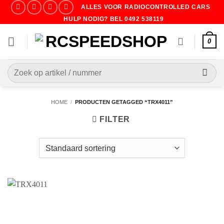
Ga
ALLES VOOR RADIOCONTROLLED CARS
naar
HULP NODIG? BEL 0492 538119
inhoud
0
Zoeken
naar:
HOME
/
PRODUCTEN GETAGGED “TRX4011”
FILTER