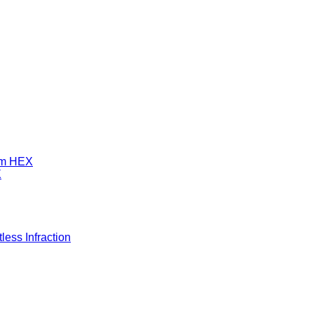
mm HEX
X
ess Infraction