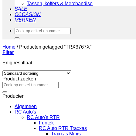
Tassen, koffers & Merchandise
SALE
OCCASION
MERKEN
Zoeken
naar:
Home
/
Producten getagged “TRX3767X”
Filter
Enig resultaat
Product zoeken
Zoeken
naar:
Producten
Algemeen
RC Auto's
RC Auto's RTR
Funtek
RC Auto RTR Traxxas
Traxxas Minis