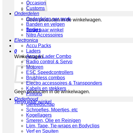
Occasion
Customs
Onderdelen
Onderdelen per merk
Geen producten in de winkelwagen.
Banden en velgen
Bodies
Terug naar winkel
Nitro Accessoires
Electronica
Accu Packs
Laders
0
Accu & Lader Combo
Winkelwagen
Radio control & Servo
Motoren
ESC Speedcontrollers
Brushless combos
Electro accessoires & Transponders
Kabels en stekkers
Geen producten in de winkelwagen.
Pinions
Onderhoud
Terug naar winkel
Gereedschap
Schroefjes, Moertjes, etc
Kogellagers
Smeren, Olie en Reinigen
Lijm, Tape, Tie-wraps en Bodyclips
Verf en Spuiten