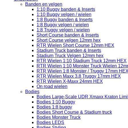
Banden en velgen
1:10 Buggy banden & Inserts
1:10 Buggy velgen / wielen
1:8 Buggy banden & Inserts
1:8 Buggy velgen / wielen
1:8 Truggy velgen / wielen
Short Course banden & Inserts
Short Course velgen 12mm hex
RTR Wielen Short Course 12mm HEX
Stadium Truck banden & Inserts
Stadium Truck Velgen 12mm hex
RTR Wielen 1:10 Stadium Truck 12mm HEX
RTR Wielen 1:10 Monster Truck Wielen 12
RTR Wielen 1:8 Monster / Truggy 17mm HE
RTR Wielen Maxx 3.8 Truggy 17mm HEX
RTR Wielen X-Maxx 24mm HEX
On road wielen
Bodies
Bodies Large-Scale UDR Xmaxx Kraton Limitl
Bodies 1:10 Buggy
Bodies 1:8 buggy
Bodies Short Course & Stadium truck
Bodies Monster Truck
Bodies LEDS
Bodies Styling