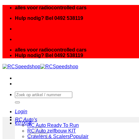
Ga
alles voor radiocontrolled cars
naar
Hulp nodig? Bel 0492 538119
inhoud
alles voor radiocontrolled cars
Hulp nodig? Bel 0492 538119
Zoeken
naar:
Login
RC Auto’s
€
0.00
0
RC Auto Ready To Run
RC Auto zelfbouw KIT
Crawlers & Scalers