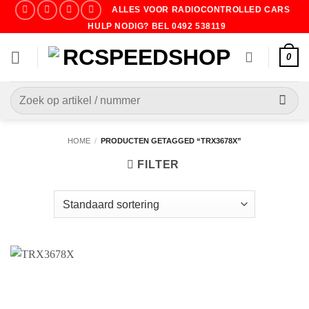
Ga
ALLES VOOR RADIOCONTROLLED CARS
naar
HULP NODIG? BEL 0492 538119
inhoud
0
Zoeken
naar:
HOME
/
PRODUCTEN GETAGGED “TRX3678X”
FILTER