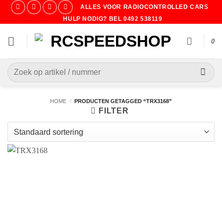
Ga
ALLES VOOR RADIOCONTROLLED CARS
naar
HULP NODIG? BEL 0492 538119
inhoud
0
Zoeken
naar:
HOME
/
PRODUCTEN GETAGGED “TRX3168”
FILTER